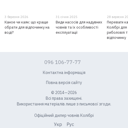
3 березня 2026
31 січня 2025
28 вересня 2
Каное чи каяк: що краще
Види насосів для надувних
Переваги к
обрати для відпочинку на
човнів та їх особливості
Колібрі дл
воді?
експлуатації
риболовлі т
відпочинку
096 106-77-77
Контактна інформація
Повна версія сайту
© 2014—2026
Всі права захищені.
Використання матеріалів лише з письмової згоди.
Офіційний дилер човнів Колібрі
Укр
Рус