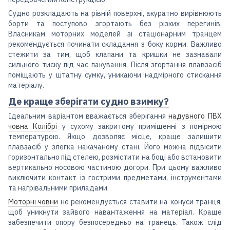
Судно розкладають на рівній поверхні, акуратно вирівнюють
борти та поступово згортають без різких перегинів.
Власникам моторних моделей зі стаціонарним транцем
рекомендується починати складання з боку корми. Важливо
стежити за тим, щоб клапани та кришки не зазнавали
сильного тиску під час пакування. Після згортання плавзасіб
поміщають у штатну сумку, уникаючи надмірного стискання
матеріалу.
Де краще зберігати судно взимку?
Ідеальним варіантом вважається зберігання
надувного ПВХ
човна Колібрі
у сухому закритому приміщенні з помірною
температурою. Якщо дозволяє місце, краще залишити
плавзасіб у злегка накачаному стані. Його можна підвісити
горизонтально під стелею, розмістити на боці або встановити
вертикально носовою частиною догори. При цьому важливо
виключити контакт із гострими предметами, інструментами
та нагрівальними приладами.
Моторні човни
не рекомендується ставити на конуси транця,
щоб уникнути зайвого навантаження на матеріал. Краще
забезпечити опору безпосередньо на транець. Також слід