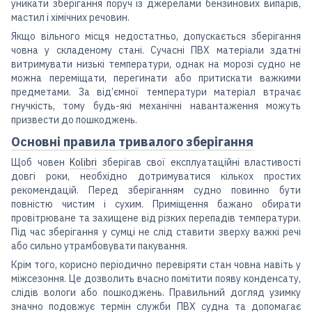
уникати зберігання поруч із джерелами бензинових випарів,
мастил і хімічних речовин.
Якщо вільного місця недостатньо, допускається зберігання
човна у складеному стані. Сучасні ПВХ матеріали здатні
витримувати низькі температури, однак на морозі судно не
можна переміщати, перегинати або притискати важкими
предметами. За від’ємної температури матеріал втрачає
гнучкість, тому будь-які механічні навантаження можуть
призвести до пошкоджень.
Основні правила тривалого зберігання
Щоб човен
Kolibri
зберігав свої експлуатаційні властивості
довгі роки, необхідно дотримуватися кількох простих
рекомендацій. Перед зберіганням судно повинно бути
повністю чистим і сухим. Приміщення бажано обирати
провітрюване та захищене від різких перепадів температури.
Під час зберігання у сумці не слід ставити зверху важкі речі
або сильно утрамбовувати пакування.
Крім того, корисно періодично перевіряти стан човна навіть у
міжсезоння. Це дозволить вчасно помітити появу конденсату,
слідів вологи або пошкоджень. Правильний догляд узимку
значно подовжує термін служби ПВХ судна та допомагає