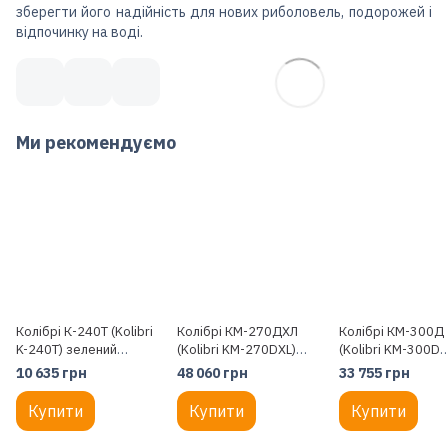
зберегти його надійність для нових риболовель, подорожей і
відпочинку на воді.
Ми рекомендуємо
Колібрі К-240Т (Kolibri
Колібрі КМ-270ДХЛ
Колібрі КМ-300Д
K-240T) зелений
(Kolibri KM-270DXL)
(Kolibri KM-300D
надувний гребний
моторний кільовий
Профі) зелений
10 635 грн
48 060 грн
33 755 грн
човен, без настилу
надувний човен +
моторний кільови
алюмінієвий пайол
надувний човен +
Купити
Купити
Купити
фанерний пайол