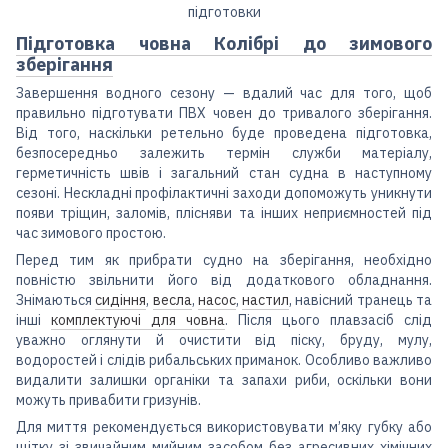
Підготовка човна Колібрі до зимового
зберігання
Завершення водного сезону — вдалий час для того, щоб
правильно підготувати ПВХ човен до тривалого зберігання.
Від того, наскільки ретельно буде проведена підготовка,
безпосередньо залежить термін служби матеріалу,
герметичність швів і загальний стан судна в наступному
сезоні. Нескладні профілактичні заходи допоможуть уникнути
появи тріщин, заломів, плісняви та інших неприємностей під
час зимового простою.
Перед тим як прибрати судно на зберігання, необхідно
повністю звільнити його від додаткового обладнання.
Знімаються
сидіння
,
весла
,
насос
,
настил
, навісний транець та
інші
комплектуючі для човна
. Після цього плавзасіб слід
уважно оглянути й очистити від піску, бруду, мулу,
водоростей і слідів рибальських приманок. Особливо важливо
видалити залишки органіки та запахи риби, оскільки вони
можуть привабити гризунів.
Для миття рекомендується використовувати м’яку губку або
щітку зі звичайним мийним засобом без агресивних хімічних