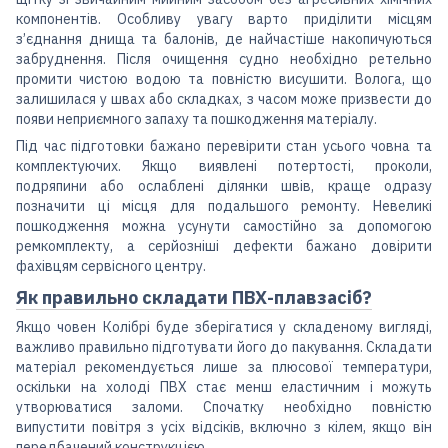
компонентів. Особливу увагу варто приділити місцям
з’єднання днища та балонів, де найчастіше накопичуються
забруднення. Після очищення судно необхідно ретельно
промити чистою водою та повністю висушити. Волога, що
залишилася у швах або складках, з часом може призвести до
появи неприємного запаху та пошкодження матеріалу.
Під час підготовки бажано перевірити стан усього човна та
комплектуючих. Якщо виявлені потертості, проколи,
подряпини або ослаблені ділянки швів, краще одразу
позначити ці місця для подальшого ремонту. Невеликі
пошкодження можна усунути самостійно за допомогою
ремкомплекту, а серйозніші дефекти бажано довірити
фахівцям сервісного центру.
Як правильно складати ПВХ-плавзасіб?
Якщо човен Колібрі буде зберігатися у складеному вигляді,
важливо правильно підготувати його до пакування. Складати
матеріал рекомендується лише за плюсової температури,
оскільки на холоді ПВХ стає менш еластичним і можуть
утворюватися заломи. Спочатку необхідно повністю
випустити повітря з усіх відсіків, включно з кілем, якщо він
передбачений конструкцією.