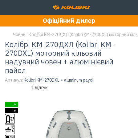
Офіційний дилер
Човни
Колібрі КМ-270ДХЛ (Kolibri KM-270DXL) моторний кіл
Колібрі КМ-270ДХЛ (Kolibri KM-
270DXL) моторний кільовий
надувний човен + алюмінієвий
пайол
Артикул:
Kolibri KM-270DXL + aluminum payol
1 відгук
6
6