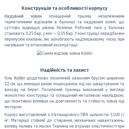
Конструкція та особливості корпусу
Надувний човен
оснащений трьома незалежними
герметичними відсіками в балонах та надувним кілем, що
суттєво підвищує рівень безпеки. Робочий тиск у балонах
становить 0,25 бар, у кілі — 0,35 бар. У конструкції передбачені
перепускні клапани, які запобігають надлишковому тиску при
нагріванні та інтенсивній експлуатації.
Надійність та захист
Кіль
Kolibri
додатково посилений захисним брусом шириною
12 см, що зменшує ризик пошкоджень під час швартування та
виходу на берег. Посилений транець виконаний у вигляді
монолітної конструкції та оснащений металевою накладкою,
що позитивно впливає на довговічність та стійкість човна під
мотором.
Корпус виготовлений з п’ятишарового ПВХ щільністю 1100 г/
м². Матеріал стійкий до стирання, механічних навантажень,
впливу палива та масел. Тканина не втрачає еластичності при