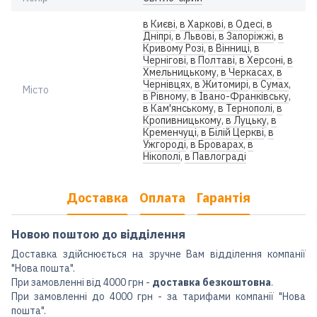
в Києві
,
в Харкові
,
в Одесі
,
в
Дніпрі
,
в Львові
,
в Запоріжжі
,
в
Кривому Розі
,
в Вінниці
,
в
Чернігові
,
в Полтаві
,
в Херсоні
,
в
Хмельницькому
,
в Черкасах
,
в
Чернівцях
,
в Житомирі
,
в Сумах
,
Місто
в Рівному
,
в Івано-Франківську
,
в Кам'янському
,
в Тернополі
,
в
Кропивницькому
,
в Луцьку
,
в
Кременчуці
,
в Білій Церкві
,
в
Ужгороді
,
в Броварах
,
в
Нікополі
,
в Павлограді
Доставка
Оплата
Гарантія
Новою поштою до відділення
Доставка здійснюється на зручне Вам відділення компанії
"Нова пошта".
При замовленні від 4000 грн -
доставка безкоштовна
.
При замовленні до 4000 грн - за тарифами компанії "Нова
пошта".