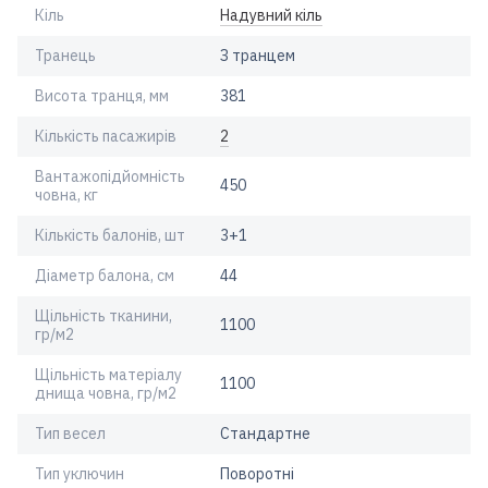
Кіль
Надувний кіль
Транець
З транцем
Висота транця, мм
381
Кількість пасажирів
2
Вантажопідйомність
450
човна, кг
Кількість балонів, шт
3+1
Діаметр балона, см
44
Щільність тканини,
1100
гр/м2
Щільність матеріалу
1100
днища човна, гр/м2
Тип весел
Стандартне
Тип уключин
Поворотні