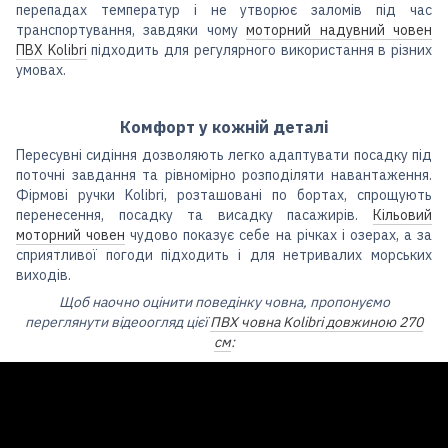
перепадах температур і не утворює заломів під час
транспортування, завдяки чому
моторний надувний човен
ПВХ Kolibri
підходить для регулярного використання в різних
умовах.
Комфорт у кожній деталі
Пересувні сидіння дозволяють легко адаптувати посадку під
поточні завдання та рівномірно розподіляти навантаження.
Фірмові ручки Kolibri, розташовані по бортах, спрощують
перенесення, посадку та висадку пасажирів.
Кільовий
моторний човен
чудово показує себе на річках і озерах, а за
сприятливої погоди підходить і для нетривалих морських
виходів.
Щоб наочно оцінити поведінку човна, пропонуємо
переглянути відеоогляд цієї
ПВХ човна Kolibri довжиною 270
см
: