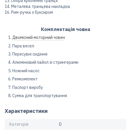
13. Опора кріплення транця
14. Металева транцева накладка
16. Рим-ручка з буксиром
Комплектація човна
Двомісний моторний човен
Пара весел
Пересувні сидіння
Алюмінієвий пайол зі стрингерами
Ножний насос
Ремкомплект
Паспорт виробу
Сумка для транспортування
Характеристики
Категорія
D