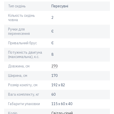
Тип сидінь
Пересувні
Кількість сидінь
2
човна
Ручки для
Є
перенесення
Привальний брус
Є
Потужність двигуна
8
(максимальна), к.с.
Довжина, см
270
Ширина, см
170
Розмір кокпіту, см
192 х 82
Вага комплекту, кг
60
Габарити упаковки
115 х 60 х 40
Колір
Світло-сірий