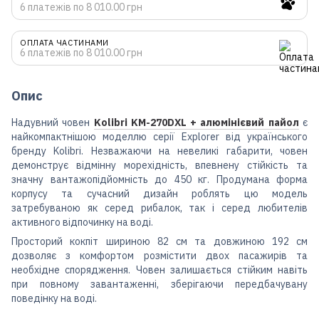
6 платежів по 8 010.00 грн
ОПЛАТА ЧАСТИНАМИ
6 платежів по 8 010.00 грн
Опис
Надувний човен
Kolibri KM-270DXL + алюмінієвий пайол
є
найкомпактнішою моделлю серії Explorer від українського
бренду Kolibri. Незважаючи на невеликі габарити, човен
демонструє відмінну морехідність, впевнену стійкість та
значну вантажопідйомність до 450 кг. Продумана форма
корпусу та сучасний дизайн роблять цю модель
затребуваною як серед рибалок, так і серед любителів
активного відпочинку на воді.
Просторий кокпіт шириною 82 см та довжиною 192 см
дозволяє з комфортом розмістити двох пасажирів та
необхідне спорядження. Човен залишається стійким навіть
при повному завантаженні, зберігаючи передбачувану
поведінку на воді.