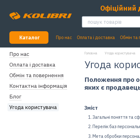
Перейти до основного контенту
Офіційний 
Каталог
Про нас
Оплата і доставка
Обмін та
Про нас
Головна
Угода користувача
Угода кори
Оплата і доставка
Обмін та повернення
Положення про о
Контактна інформація
яких є продавец
Блог
Угода користувача
Зміст
Загальні поняття та с
Перелік баз персональ
Мета обробки персона