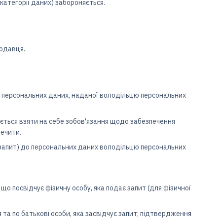
категорії даних) забороняється.
родавця.
та персональних даних, наданої володільцю персональних
яється взяти на себе зобов'язання щодо забезпечення
печити.
— запит) до персональних даних володільцю персональних
 що посвідчує фізичну особу, яка подає запит (для фізичної
 та по батькові особи, яка засвідчує запит; підтвердження