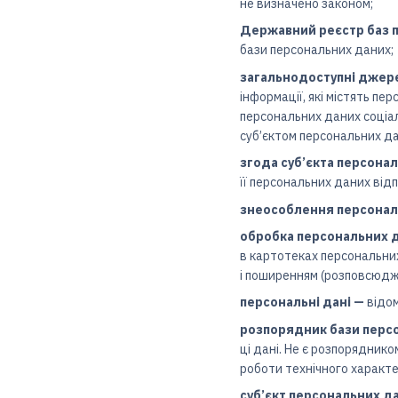
не визначено законом;
Державний реєстр баз 
бази персональних даних;
загальнодоступні джер
інформації, які містять п
персональних даних соціал
суб’єктом персональних да
згода суб’єкта персона
її персональних даних від
знеособлення персонал
обробка персональних 
в картотеках персональних
і поширенням (розповсюдж
персональні дані —
відом
розпорядник бази перс
ці дані. Не є розпорядник
роботи технічного характе
суб’єкт персональних д