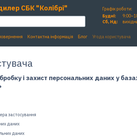
дилер СБК "Колібрі"
Графік роботи:
Будні:
9:00–1
Сб, Нд:
вихідн
 повернення
Контактна інформація
Блог
Угода користувача
стувача
бробку і захист персональних даних у баз
ь
фера застосування
них даних
льних даних