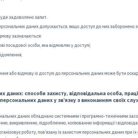
буде задоволено запит.
 персональних даних допускається, якщо доступ до них заборонено зг
ідмову зазначаються:
кові посадової особи, яка відмовляє у доступі;
ідомлення;
чення або відмову із доступі до персональних даних може бути оска
их даних: способи захисту, відповідальна особа, прац
персональних даних у зв’язку з виконанням своїх слу
ональних даних обладнано системними і програмно-технічними засоб
ню, викривленню, підробленню, копіюванню інформації і відповід
рганізовує роботу, пов’язану із захистом персональних даних при їх