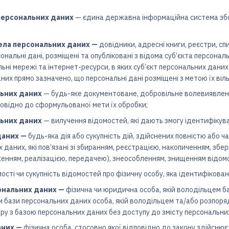
персональних даних
— єдина державна інформаційна система збо
ела персональних даних —
довідники, адресні книги, реєстри, спи
ерсональні дані, розміщені та опубліковані з відома суб’єкта перс
ьні мережі та інтернет-ресурси, в яких суб’єкт персональних даних 
них прямо зазначено, що персональні дані розміщені з метою їх ві
льних даних
— будь-яке документоване, добровільне волевиявлен
повідно до сформульованої мети їх обробки;
ьних даних
— вилучення відомостей, які дають змогу ідентифікува
даних —
будь-яка дія або сукупність дій, здійснених повністю або ч
 даних, які пов’язані зі збиранням, реєстрацією, накопиченням, зб
енням, реалізацією, передачею), знеособленням, знищенням відомо
ості чи сукупність відомостей про фізичну особу, яка ідентифіков
ональних даних —
фізична чи юридична особа, якій володільцем 
ом бази персональних даних особа, якій володільцем та/або розпо
ру з базою персональних даних без доступу до змісту персональни
аних —
фізична особа, стосовно якої відповідно до закону здійснює