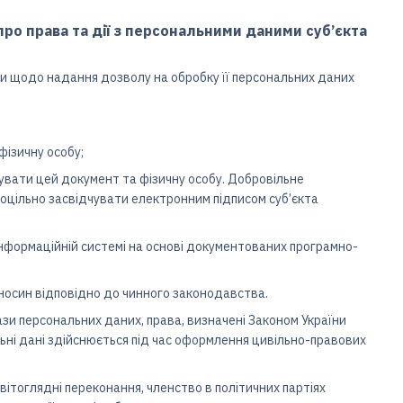
ро права та дії з персональними даними суб’єкта
би щодо надання дозволу на обробку її персональних даних
фізичну особу;
кувати цей документ та фізичну особу. Добровільне
оцільно засвідчувати електронним підписом суб’єкта
інформаційній системі на основі документованих програмно-
дносин відповідно до чинного законодавства.
зи персональних даних, права, визначені Законом України
ьні дані здійснюється під час оформлення цивільно-правових
світоглядні переконання, членство в політичних партіях