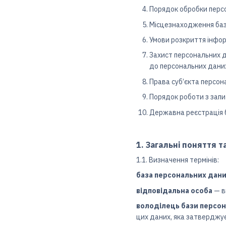
Порядок обробки персо
Місцезнаходження баз
Умови розкриття інфор
Захист персональних д
до персональних даних
Права суб’єкта персон
Порядок роботи з запи
Державна реєстрація 
1. Загальні поняття 
1.1. Визначення термінів:
база персональних дан
відповідальна особа
— в
володілець бази персо
цих даних, яка затверджує