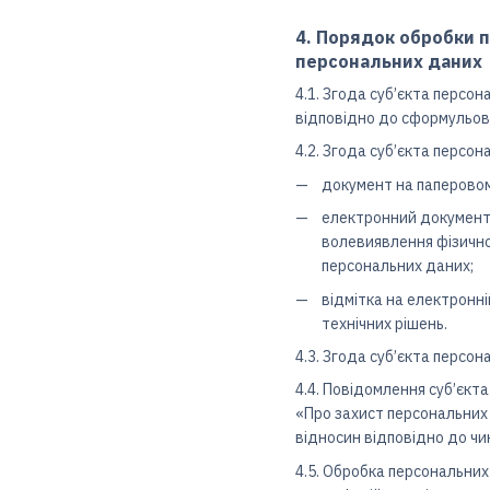
4. Порядок обробки п
персональних даних
4.1. Згода суб’єкта персо
відповідно до сформульова
4.2. Згода суб’єкта персо
документ на паперовому
електронний документ,
волевиявлення фізично
персональних даних;
відмітка на електронні
технічних рішень.
4.3. Згода суб’єкта персо
4.4. Повідомлення суб’єкт
«Про захист персональних 
відносин відповідно до ч
4.5. Обробка персональних 