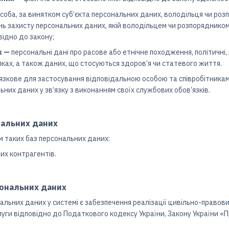
соба, за винятком суб’єкта персональних даних, володільця чи ро
нь захисту персональних даних, якій володільцем чи розпоряднико
ідно до закону;
х —
персональні дані про расове або етнічне походження, політичні, 
ілках, а також даних, що стосуються здоров’я чи статевого життя.
’язкове для застосування відповідальною особою та співробітника
них даних у зв’язку з виконанням своїх службових обов’язків.
нальних даних
м таких баз персональних даних:
их контрагентів.
сональних даних
альних даних у системі є забезпечення реалізації цивільно-правов
уги відповідно до Податкового кодексу України, Закону України «Пр