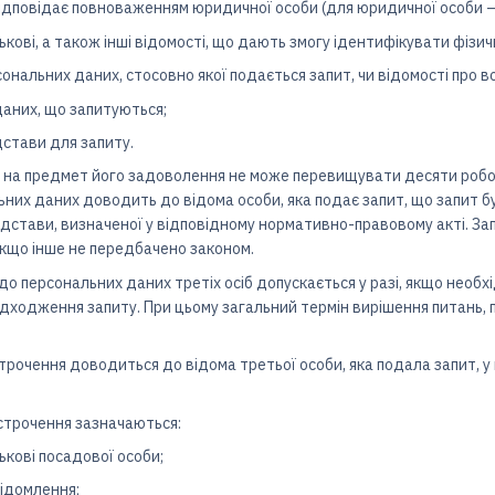
 відповідає повноваженням юридичної особи (для юридичної особи —
тькові, а також інші відомості, що дають змогу ідентифікувати фізич
сональних даних, стосовно якої подається запит, чи відомості про 
даних, що запитуються;
дстави для запиту.
ту на предмет його задоволення не може перевищувати десяти робо
них даних доводить до відома особи, яка подає запит, що запит б
ідстави, визначеної у відповідному нормативно-правовому акті. 
якщо інше не передбачено законом.
 до персональних даних третіх осіб допускається у разі, якщо необ
дходження запиту. При цьому загальний термін вирішення питань, 
строчення доводиться до відома третьої особи, яка подала запит, у
дстрочення зазначаються:
тькові посадової особи;
ідомлення;