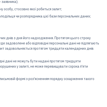
 заявника);
ну особу, стосовно якої робиться запит;
володільця чи розпорядника цієї бази персональних даних;
чих днів з дня його надходження. Протягом цього строку
уде задоволене або відповідні персональні дані не підлягають
Запит задовольняється протягом тридцяти календарних днів
хідні дані не можуть бути надані протягом тридцяти
порушених у запиті, не може перевищувати сорока п'яти
 письмовій формі з роз'ясненням порядку оскарження такого