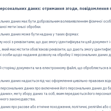
ерсональних даних: отримання згоди, повідомлення п
нальних даних має бути добровільним волевиявленням фізичної осо
ної мети їхньої обробки.
нальних даних може бути надана у таких формах:
 носії з реквізитами, що дає змогу ідентифікувати цей документ і 
 який має містити обов’язкові реквізити, що дають змогу ідентифі
ї особи щодо надання дозволу на обробку її персональних даних д
й сторінці документа чи в електронному файлі, що обробляється в 
нальних даних надається під час оформлення цивільно-правових ві
а персональних даних про включення його персональних даних до ба
даних», мету збору даних та осіб, яким передаються його персонал
инного законодавства.
даних про расове або етнічне походження, політичні, релігійні або 