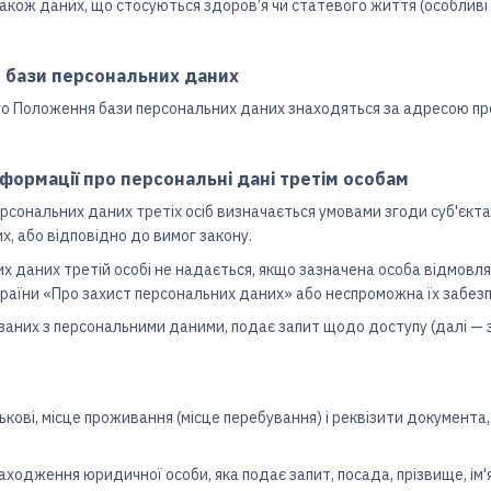
 також даних, що стосуються здоров’я чи статевого життя (особливі 
 бази персональних даних
цього Положення бази персональних даних знаходяться за адресою п
нформації про персональні дані третім особам
ерсональних даних третіх осіб визначається умовами згоди суб'єк
х, або відповідно до вимог закону.
их даних третій особі не надається, якщо зазначена особа відмовл
раїни «Про захист персональних даних» або неспроможна їх забез
в'язаних з персональними даними, подає запит щодо доступу (далі 
тькові, місце проживання (місце перебування) і реквізити документа,
ходження юридичної особи, яка подає запит, посада, прізвище, ім'я