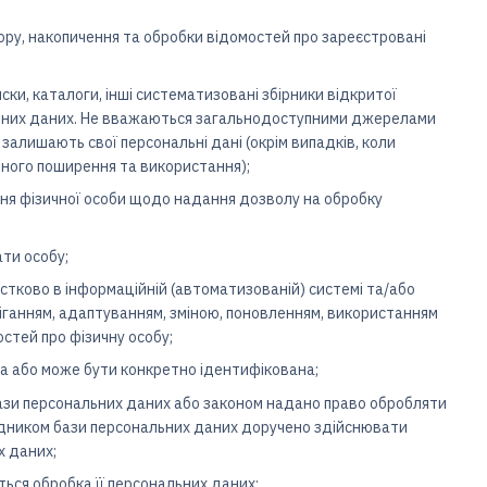
ру, накопичення та обробки відомостей про зареєстровані
ски, каталоги, інші систематизовані збірники відкритої
ональних даних. Не вважаються загальнодоступними джерелами
залишають свої персональні дані (окрім випадків, коли
льного поширення та використання);
ня фізичної особи щодо надання дозволу на обробку
ти особу;
астково в інформаційній (автоматизованій) системі та/або
еріганням, адаптуванням, зміною, поновленням, використанням
стей про фізичну особу;
ана або може бути конкретно ідентифікована;
бази персональних даних або законом надано право обробляти
рядником бази персональних даних доручено здійснювати
х даних;
ться обробка її персональних даних;