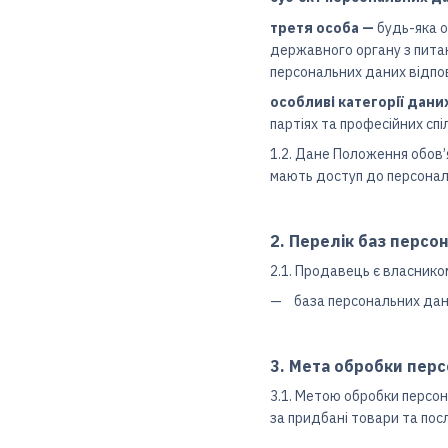
третя особа —
будь-яка о
державного органу з пита
персональних даних відпов
особливі категорії дани
партіях та професійних сп
1.2. Дане Положення обов
мають доступ до персональ
2. Перелік баз персо
2.1. Продавець є власнико
база персональних дан
3. Мета обробки пер
3.1. Метою обробки персон
за придбані товари та посл