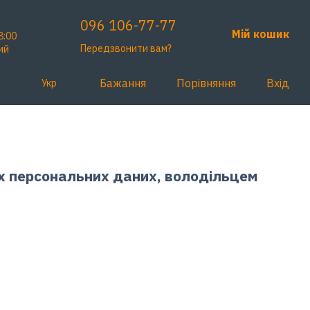
096 106-77-77
Мій кошик
8:00
Передзвонити вам?
ий
Бажання
Порівняння
Вхід
Укр
ах персональних даних, володільцем