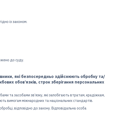
ідно із законом.
ржено до суду.
івники, які безпосередньо здійснюють обробку та/
жбових обов’язків, строк зберігання персональних
ами та засобами зв’язку, які запобігають втратам, крадіжкам,
ають вимогам міжнародних та національних стандартів.
 обробці, відповідно до закону. Відповідальна особа