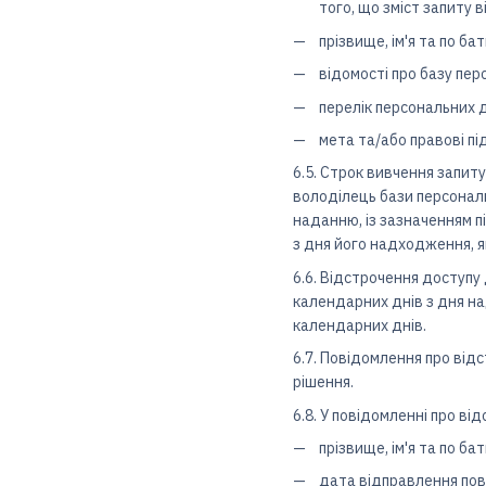
того, що зміст запиту
прізвище, ім'я та по ба
відомості про базу пер
перелік персональних 
мета та/або правові пі
6.5. Строк вивчення запи
володілець бази персональ
наданню, із зазначенням п
з дня його надходження, 
6.6. Відстрочення доступу
календарних днів з дня на
календарних днів.
6.7. Повідомлення про від
рішення.
6.8. У повідомленні про ві
прізвище, ім'я та по ба
дата відправлення пов