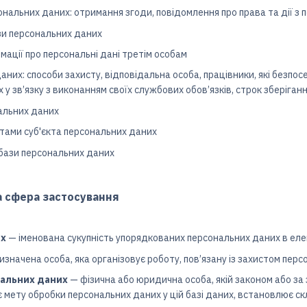
нальних даних: отримання згоди, повідомлення про права та дії з
и персональних даних
мації про персональні дані третім особам
аних: способи захисту, відповідальна особа, працівники, які безп
 у зв’язку з виконанням своїх службових обов’язків, строк зберіга
альних даних
тами суб'єкта персональних даних
бази персональних даних
та сфера застосування
их
— іменована сукупність упорядкованих персональних даних в еле
изначена особа, яка організовує роботу, пов’язану із захистом персо
нальних даних
— фізична або юридична особа, якій законом або за
 мету обробки персональних даних у цій базі даних, встановлює ск