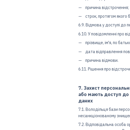
причина відстрочення;
строк, протягом якого 
6.9. Відмова у доступі до
6.10. У повідомленні про в
прізвище, ім'я, по бать
дата відправлення пов
причина відмови.
6.11. Рішення про відстро
7. Захист персональн
або мають доступ до 
даних
7.1. Володільця бази перс
несанкціонованому знищен
7.2. Відповідальна особа о