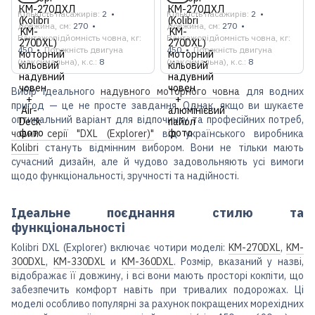
Кількість пасажирів
2
Кількість пасажирів
2
Довжина, см
270
Довжина, см
270
Вантажопідйомність човна, кг
Вантажопідйомність човна, кг
450
Потужність двигуна
450
Потужність двигуна
(максимальна), к.с.
8
(максимальна), к.с.
8
Вибір ідеального
надувного моторного човна
для водних
пригод — це не просте завдання. Однак, якщо ви шукаєте
оптимальний варіант для відпочинку та професійних потреб,
човни серії "DXL (Explorer)"
від українського виробника
Kolibri
стануть відмінним вибором. Вони не тільки мають
сучасний дизайн, але й чудово задовольняють усі вимоги
щодо функціональності, зручності та надійності.
Ідеальне поєднання стилю та
функціональності
Kolibri DXL (Explorer) включає чотири моделі:
KM-270DXL
,
KM-
300DXL
,
KM-330DXL
и
KM-360DXL
. Розмір, вказаний у назві,
відображає її довжину, і всі вони мають просторі кокпіти, що
забезпечить комфорт навіть при тривалих подорожах. Ці
моделі особливо популярні за рахунок покращених морехідних