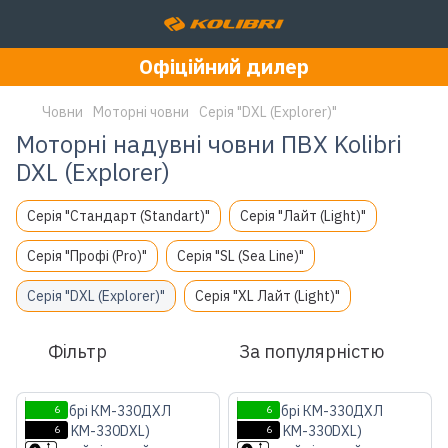
Офіційний дилер
Човни
Моторні човни
Серія "DXL (Explorer)"
Моторні надувні човни ПВХ Kolibri
DXL (Explorer)
Серія "Стандарт (Standart)"
Серія "Лайт (Light)"
Серія "Профі (Pro)"
Серія "SL (Sea Line)"
Серія "DXL (Explorer)"
Серія "XL Лайт (Light)"
Фільтр
За популярністю
6
6
6
6