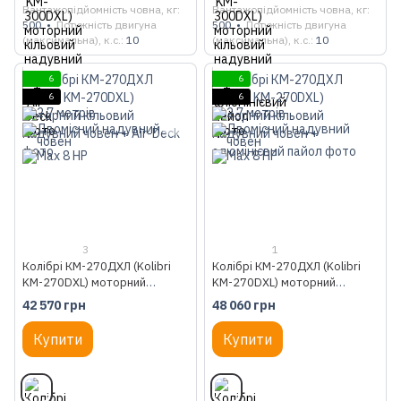
Вантажопідйомність човна, кг
Вантажопідйомність човна, кг
500
Потужність двигуна
500
Потужність двигуна
(максимальна), к.с.
10
(максимальна), к.с.
10
6
6
6
6
3
1
Колібрі КМ-270ДХЛ (Kolibri
Колібрі КМ-270ДХЛ (Kolibri
KM-270DXL) моторний
KM-270DXL) моторний
кільовий надувний човен + Air-
кільовий надувний човен +
42 570 грн
48 060 грн
Deck
алюмінієвий пайол
Купити
Купити