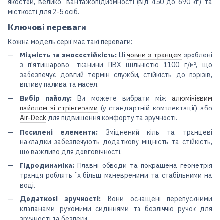
якостей, великої вантажопідйомності (від 450 до 690 кг) та
місткості для 2-5 осіб.
Ключові переваги
Кожна модель серії має такі переваги:
Міцність та зносостійкість:
Ці
човни з транцем
зроблені
з п'ятишарової тканини ПВХ щільністю 1100 г/м², що
забезпечує довгий термін служби, стійкість до порізів,
впливу палива та масел.
Вибір пайолу:
Ви можете вибрати між
алюмінієвим
пайолом зі стрінгерами
(у стандартній комплектації) або
Air-Deck
для підвищення комфорту та зручності.
Посилені елементи:
Зміцнений кіль та транцеві
накладки забезпечують додаткову міцність та стійкість,
що важливо для довговічності.
Гідродинаміка:
Плавні обводи та покращена геометрія
транця роблять їх більш маневреними та стабільними на
воді.
Додаткові зручності:
Вони оснащені перепускними
клапанами, рухомими сидіннями та безліччю ручок для
зручності та безпеки.