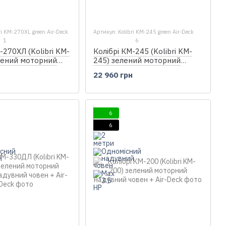
ri KM-270XL green Air-Deck
Артикул: Kolibri KM-245 green Air-Deck
1
6
-270ХЛ (Kolibri KM-
Колібрі КМ-245 (Kolibri KM-
лений моторний
245) зелений моторний
човен + Air-Deck
надувний човен + Air-Deck
н
22 960 грн
6
6