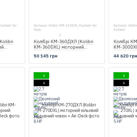
xplorer Air-
Артикул: Kolibri KM-360DXL Explorer Air-
Артикул: Kolib
Deck
AirDeck
2
Колібрі КМ-360ДХЛ (Kolibri
Колібрі КМ
olibri
KM-360DXL) моторний
KM-300DX
ий
кільовий надувний човен +
кільовий 
овен +
50 145 грн
44 620 гр
Air-Deck
Air-Deck
6
6
6
6