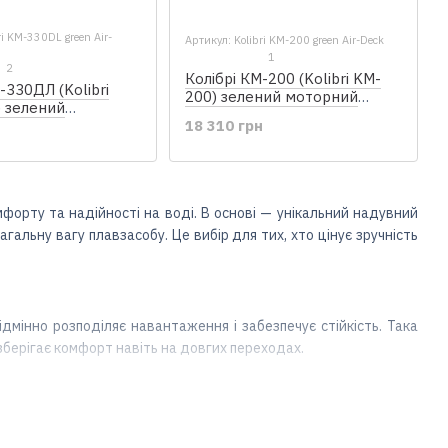
ri KM-330DL green Air-
Артикул: Kolibri KM-200 green Air-Deck
1
2
Колібрі КМ-200 (Kolibri KM-
-330ДЛ (Kolibri
200) зелений моторний
 зелений
надувний човен + Air-Deck
кільовий надувний
18 310 грн
н
r-Deck
форту та надійності на воді. В основі — унікальний надувний
гальну вагу плавзасобу. Це вибір для тих, хто цінує зручність
ідмінно розподіляє навантаження і забезпечує стійкість. Така
 зберігає комфорт навіть на довгих переходах.
 займаючи. Вони ідеально підходять для риболовлі, полювання
бу без ризику пошкодити підлогу.