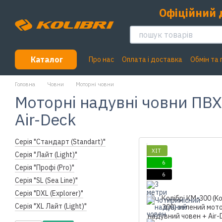
Перейти до основного контенту
Офіційний 
Каталог
Про нас
Оплата і доставка
Обмін та
Головна
Човни
Моторні човни
Моторні надувні човни ПВХ 
Air-Deck
Серія "Стандарт (Standart)"
ХІТ
Серія "Лайт (Light)"
6
Серія "Профі (Pro)"
6
Серія "SL (Sea Line)"
Серія "DXL (Explorer)"
Серія "XL Лайт (Light)"