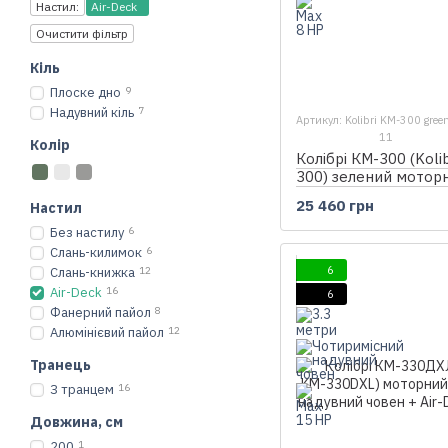
Настил:
Air-Deck
Очистити фільтр
Кіль
Плоске дно
9
Надувний кіль
7
Артикул: Kolibri KM-300 green
11
Колір
Колібрі КМ-300 (Koli
300) зелений мотор
надувний човен + Ai
25 460 грн
Настил
Без настилу
6
Слань-килимок
6
6
Слань-книжка
12
Air-Deck
16
6
Фанерний пайол
8
Алюмінієвий пайол
12
Транець
З транцем
16
Довжина, см
200
1