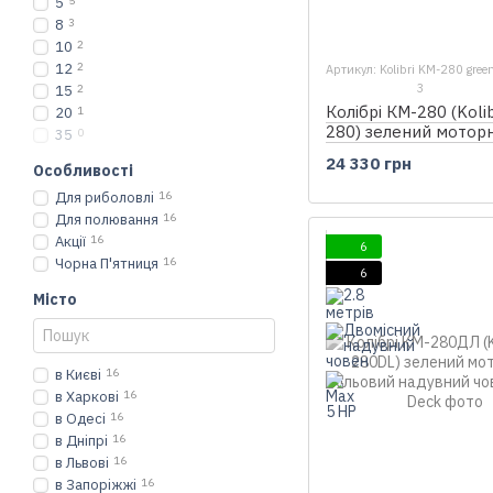
5
5
8
3
10
2
12
2
Артикул: Kolibri KM-280 green
3
15
2
Колібрі КМ-280 (Koli
20
1
280) зелений мотор
35
0
надувний човен + Ai
24 330 грн
Особливості
Для риболовлі
16
Для полювання
16
Акції
16
6
Чорна П'ятниця
16
6
Місто
в Києві
16
в Харкові
16
в Одесі
16
в Дніпрі
16
в Львові
16
в Запоріжжі
16