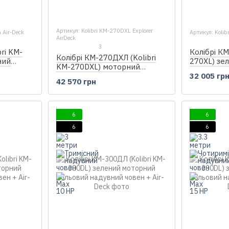
Артикул: Kolibri KM-270DXL Explorer
 Air-Deck
Артикул: Kolib
AirDeck
3
bri KM-
Колібрі КМ
Колібрі КМ-270ДХЛ (Kolibri
ний
270XL) зе
KM-270DXL) моторний
r-Deck
надувний 
кільовий надувний човен +
32 005 гр
42 570 грн
Air-Deck
6
6
6
6