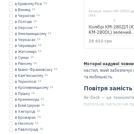
в Кривому Розі
16
в Вінниці
16
Артикул: Kolibri KM-280DL gr
в Чернігові
16
Deck
4
в Полтаві
16
Колібрі КМ-280ДЛ (Ko
в Херсоні
16
KM-280DL) зелений
в Хмельницькому
16
моторний кільовий 
в Черкасах
16
28 610 грн
човен + Air-Deck
в Чернівцях
16
в Житомирі
16
в Сумах
16
в Рівному
16
Моторні надувні човни 
в Івано-Франківську
16
настил, який забезпечує 
в Кам'янському
16
та мобільність.
в Тернополі
16
Повітря замість
в Кропивницькому
16
в Луцьку
16
Air-Deck — це технологі
в Кременчуці
16
підлога не гнеться і не 
в Білій Церкві
16
в Ужгороді
16
Комфорт і практ
в Броварах
16
в Нікополі
16
Кільові судна
і
плоскодон
в Павлограді
16
та активного відпочинку