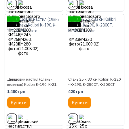
6
6
6
6
Днищовий настил (слань -
Слань 25 х 83 см Kolibri К-220
килимок) Kolibri К-190, K-210,
- К-290, К-280СТ, К-300СТ
K-230
1 480 грн
420 грн
Купити
Купити