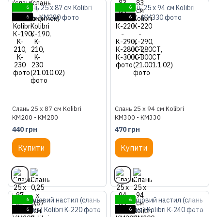
6
6
6
6
Слань 25 х 87 см Kolibri
Слань 25 х 94 см Kolibri
КМ200 - КМ280
КМ300 - КМ330
440 грн
470 грн
Купити
Купити
6
6
6
6