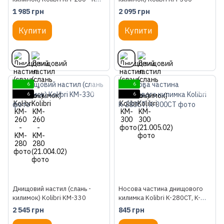
280
1 985 грн
2 095 грн
Купити
Купити
6
6
6
6
Днищовий настил (слань -
Носова частина днищового
килимок) Kolibri KM-330
килимка Kolibri K-280СТ, K-
300СТ
2 545 грн
845 грн