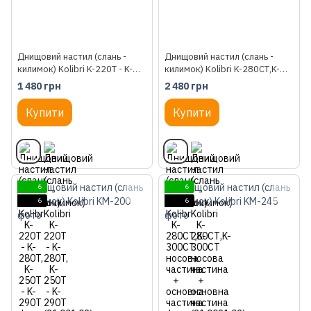
Днищовий настил (слань -
Днищовий настил (слань -
килимок) Kolibri K-220T - K-
килимок) Kolibri K-280СТ,K-
280T, K-250T - K-290T
300СТ носова частина +
1 480 грн
2 480 грн
основна частина
Купити
Купити
6
6
6
6