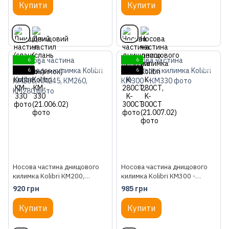
Купити
Купити
6
6
6
6
Носова частина днищового
Носова частина днищового
килимка Kolibri КM200,
килимка Kolibri КМ300 -
KM245, КM260, KM280
КМ330
920 грн
985 грн
Купити
Купити