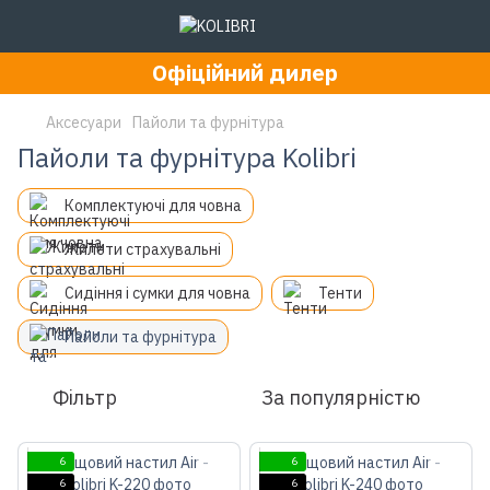
Офіційний дилер
Аксесуари
Пайоли та фурнітура
Пайоли та фурнітура Kolibri
Комплектуючі для човна
Жилети страхувальні
Сидіння і сумки для човна
Тенти
Пайоли та фурнітура
Фільтр
За популярністю
6
6
6
6