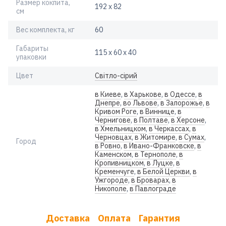
Размер кокпита,
192 х 82
см
Вес комплекта, кг
60
Габариты
115 х 60 х 40
упаковки
Цвет
Світло-сірий
в Киеве
,
в Харькове
,
в Одессе
,
в
Днепре
,
во Львове
,
в Запорожье
,
в
Кривом Роге
,
в Виннице
,
в
Чернигове
,
в Полтаве
,
в Херсоне
,
в Хмельницком
,
в Черкассах
,
в
Черновцах
,
в Житомире
,
в Сумах
,
Город
в Ровно
,
в Ивано-Франковске
,
в
Каменском
,
в Тернополе
,
в
Кропивницком
,
в Луцке
,
в
Кременчуге
,
в Белой Церкви
,
в
Ужгороде
,
в Броварах
,
в
Никополе
,
в Павлограде
Доставка
Оплата
Гарантия