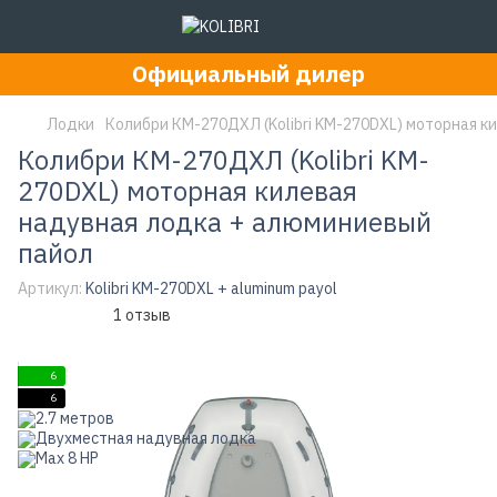
Официальный дилер
Лодки
Колибри КМ-270ДХЛ (Kolibri KM-270DXL) моторная к
Колибри КМ-270ДХЛ (Kolibri KM-
270DXL) моторная килевая
надувная лодка + алюминиевый
пайол
Артикул:
Kolibri KM-270DXL + aluminum payol
1 отзыв
6
6