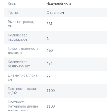
Киль
Надувной киль
Транец
С транцем
Высота транца,
381
мм
Количество
2
пассажиров
Грузоподъемность
450
лодки, кг
Количество
3+1
баллонов, шт
Диаметр баллона,
44
см
Плотность ткани,
1100
гр/м2
Плотность
материала днища
1100
лодки, гр/м2