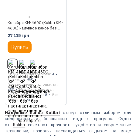
3
Колибри КМ-460С (Kolibri KM-
460C) надувное каноэ без
настила, зелёное
27 115 грн
Купить
Количество пассажиров
4
Длина, см
460
Грузоподъемность лодки, кг
450
Мощность двигателя
(максимальная), л.с.
8
Вес
лодки, кг
23
Надувные каноэ Kolibri
станут отличным выбором для
комфортных и безопасных водных прогулок. Судна
от
Kolibri
сочетают прочность, удобство и современные
технологии, позволяя наслаждаться отдыхом на воде