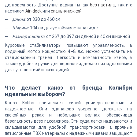
долговечность. Доступны варианты как
без настила
, так и с
настилом
Air-deck
или
слань-книжкой
.
Длина
: от 330 до 460 см
Ширина
: 104 см для устойчивости на воде
Размер кокпита
: от 267 до 397 см длиной и 40 см шириной
Курсовые стабилизаторы повышают управляемость, а
лодочный мотор мощностью 4–8 л.с. можно установить на
стационарный транец. Легкость и компактность каноэ, а
также удобные ручки для переноски, делают их идеальными
для путешествий и экспедиций.
Что делает каноэ от бренда Колибри
идеальным выбором?
Каноэ Kolibri привлекает своей универсальностью и
надежностью. Они одинаково уверенно держатся на
спокойных реках и небольших волнах, обеспечивая
безопасность всех пассажиров. Эти суда легко надуваются и
складываются для удобной транспортировки, а прочные
пятислойные ПВХ материалы с надежными швами защищают