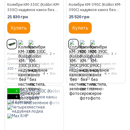
Колибри КМ-330С (Kolibri KM-
Колибри КМ-390С (Kolibri KM-
330C) надувное каноэ без
390C) надувное каноэ без
настила, зелёное
настила, зелёное
21 830 грн
25 520 грн
Купить
Купить
Количество пассажиров
2
Количество пассажиров
3
Длина, см
330
Длина, см
390
Грузоподъемность лодки, кг
Грузоподъемность лодки, кг
320
Мощность двигателя
380
Мощность двигателя
(максимальная), л.с.
4
Вес
(максимальная), л.с.
6
Вес
лодки, кг
19
лодки, кг
21
6
6