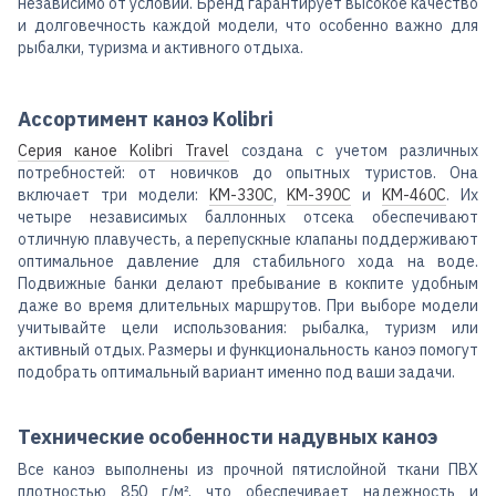
независимо от условий. Бренд гарантирует высокое качество
и долговечность каждой модели, что особенно важно для
рыбалки, туризма и активного отдыха.
Ассортимент каноэ Kolibri
Серия каное Kolibri Travel
создана с учетом различных
потребностей: от новичков до опытных туристов. Она
включает три модели:
KM-330C
,
KM-390C
и
KM-460C
. Их
четыре независимых баллонных отсека обеспечивают
отличную плавучесть, а перепускные клапаны поддерживают
оптимальное давление для стабильного хода на воде.
Подвижные банки делают пребывание в кокпите удобным
даже во время длительных маршрутов. При выборе модели
учитывайте цели использования: рыбалка, туризм или
активный отдых. Размеры и функциональность каноэ помогут
подобрать оптимальный вариант именно под ваши задачи.
Технические особенности надувных каноэ
Все каноэ выполнены из прочной пятислойной ткани ПВХ
плотностью 850 г/м², что обеспечивает надежность и