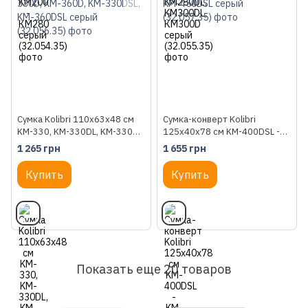
Сумка Kolibri 110x63x48 см
Сумка-конверт Kolibri
KM-330, KM-330DL, KM-330D,
125x40x78 см KM-400DSL -
KM-360D, KM-330DSL, KM-
KM-450DSL серый (32.057.35)
1 265 грн
1 655 грн
360DSL серый (32.056.35)
Купить
Купить
Показать еще 20 товаров