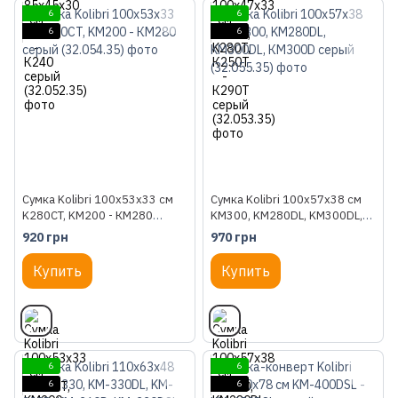
6
6
6
6
Сумка Kolibri 100x53x33 см
Сумка Kolibri 100x57x38 см
K280CT, KM200 - КM280
KM300, KM280DL, KM300DL,
серый (32.054.35)
КM300D серый (32.055.35)
920 грн
970 грн
Купить
Купить
6
6
6
6