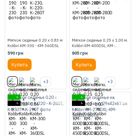
Мягкое сиденье 0.20 x 0.83 м
Мягкое сиденье 0.25 x 1.00 м.
Kolibri KM-300 - KM-360DSL
Kolibri KM-400DSL, KM-
450DSL, KM-
590 грн
805 грн
270XL,300XL,330XL
Купить
Купить
+3
+3
6
6
6
6