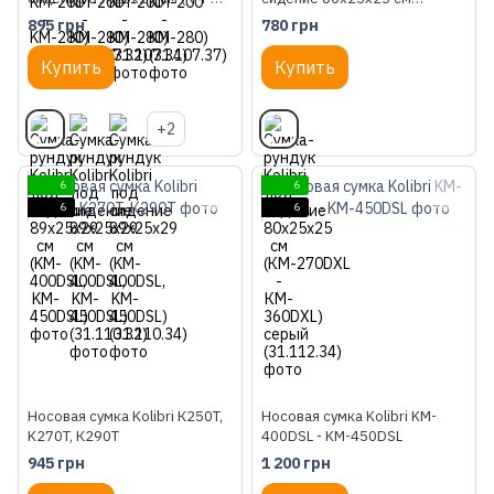
400DSL, KM-450DSL)
(КМ-270DXL - КM-360DXL)
895 грн
780 грн
серый (31.112.34)
Купить
Купить
+2
6
6
6
6
Носовая сумка Kolibri К250T,
Носовая сумка Kolibri KM-
K270T, К290T
400DSL - KM-450DSL
945 грн
1 200 грн