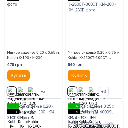
Мягкое сиденье 0.20 x 0.65 м.
Мягкое сиденье 0.20 x 0.76 м.
Kolibri K-190 - K-230
Kolibri К-280СТ-300СТ,
КМ-200 - КМ-280D
470 грн
540 грн
Купить
Купить
+3
+3
6
6
6
6