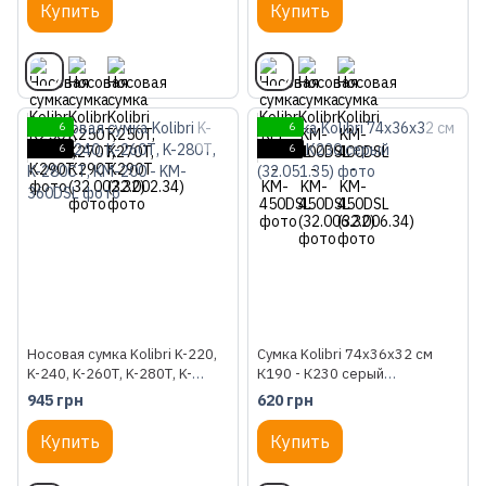
Купить
Купить
6
6
6
6
Носовая сумка Kolibri K-220,
Сумка Kolibri 74х36х32 см
K-240, K-260Т, K-280Т, K-
К190 - К230 серый
280СТ, KM-200 - KM-360DSL
(32.051.35)
945 грн
620 грн
Купить
Купить