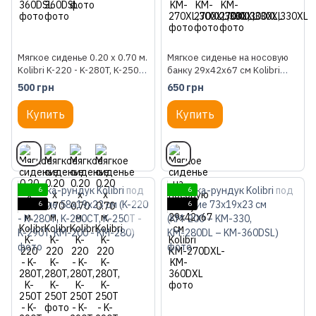
Мягкое сиденье 0.20 x 0.70 м.
Мягкое сиденье на носовую
Kolibri K-220 - K-280T, K-250T
банку 29х42х67 см Kolibri
- K-290T
КМ-270DXL-KM-360DXL
500 грн
650 грн
Купить
Купить
6
6
6
6