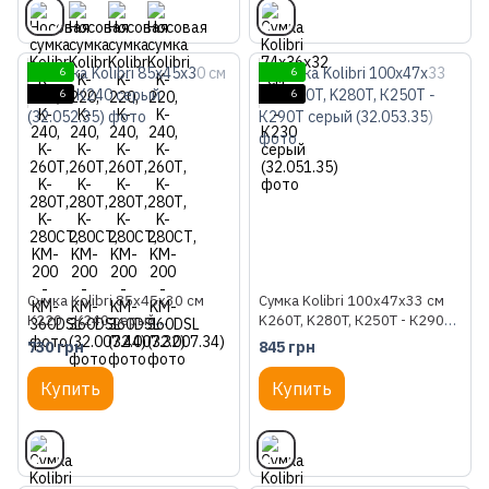
6
6
6
6
Сумка Kolibri 85х45х30 см
Сумка Kolibri 100x47x33 см
К220 - К240 серый
K260T, K280T, К250T - К290T
(32.052.35)
серый (32.053.35)
730 грн
845 грн
Купить
Купить