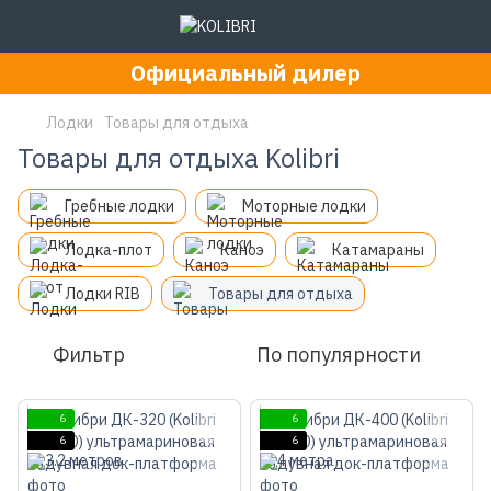
Официальный дилер
Лодки
Товары для отдыха
Товары для отдыха Kolibri
Гребные лодки
Моторные лодки
Лодка-плот
Каноэ
Катамараны
Лодки RIB
Товары для отдыха
Фильтр
По популярности
6
6
6
6