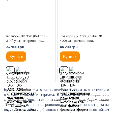
Колибри ДК-320 (Kolibri DK-
Колибри ДК-400 (Kolibri DK-
320) ультрамариновая
400) ультрамариновая
надувная док-платформа
надувная док-платформа
34 100 грн
46 200 грн
Купить
Купить
Длина, см
320
Длина, см
400
Бренд
Колибри
– это качественные товары для активного
отдыха, рыбалки и туризма. В ассортименте
товаров для
отдыха Kolibri
представлены
надувные док-платформы серии
"Weekend"
– идеальное решение для комфортного отдыха на
воде. Они устойчивы, безопасны и оснащены износостойким