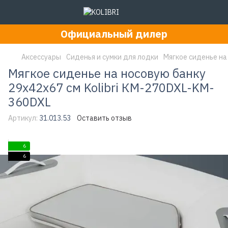
Официальный дилер
Аксессуары
Сиденья и сумки для лодки
Мягкое сиденье на
Мягкое сиденье на носовую банку
29х42х67 см Kolibri КМ-270DXL-KM-
360DXL
Артикул:
31.013.53
Оставить отзыв
6
6