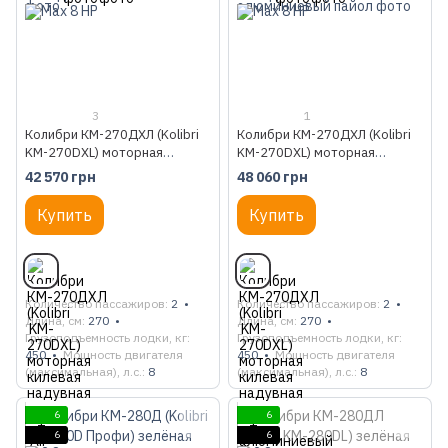
3
1
Колибри КМ-270ДХЛ (Kolibri
Колибри КМ-270ДХЛ (Kolibri
KM-270DXL) моторная
KM-270DXL) моторная
килевая надувная лодка + Air-
килевая надувная лодка +
42 570 грн
48 060 грн
Deck
алюминиевый пайол
Купить
Купить
Количество пассажиров
2
Количество пассажиров
2
Длина, см
270
Длина, см
270
Грузоподъемность лодки, кг
Грузоподъемность лодки, кг
450
Мощность двигателя
450
Мощность двигателя
(максимальная), л.с.
8
(максимальная), л.с.
8
6
6
6
6