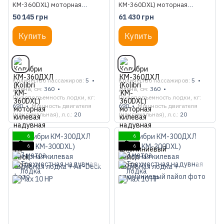
KM-360DXL) моторная
KM-360DXL) моторная
килевая надувная лодка + Air-
килевая надувная лодка +
50 145 грн
61 430 грн
Deck
алюминиевый пайол
Купить
Купить
Количество пассажиров
5
Количество пассажиров
5
Длина, см
360
Длина, см
360
Грузоподъемность лодки, кг
Грузоподъемность лодки, кг
690
Мощность двигателя
690
Мощность двигателя
(максимальная), л.с.
20
(максимальная), л.с.
20
6
6
6
6