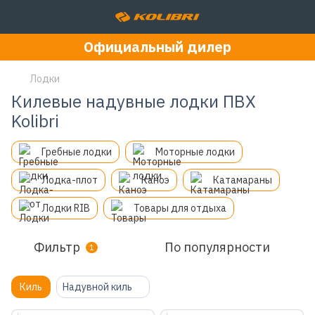
Официальный дилер
Лодки
Килевые надувные лодки ПВХ
Kolibri
Гребные лодки
Моторные лодки
Лодка-плот
Каноэ
Катамараны
Лодки RIB
Товары для отдыха
Фильтр
По популярности
1
Киль
Надувной киль