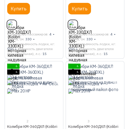
Deck
алюминиевый пайол
Купить
Купить
Количество пассажиров
4
Количество пассажиров
4
Длина, см
330
Длина, см
330
Грузоподъемность лодки, кг
Грузоподъемность лодки, кг
550
Мощность двигателя
550
Мощность двигателя
(максимальная), л.с.
15
(максимальная), л.с.
15
6
6
6
6
2
3
Колибри КМ-360ДХЛ (Kolibri
Колибри КМ-360ДХЛ (Kolibri