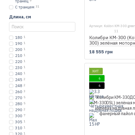
транец
9
С транцем
31
Длина, см
Артикул: Kolibri KM-300 gree
11
Колибри КМ-300 (Kol
180
1
300) зелёная мотор
190
1
надувная лодка, без
200
1
18 555 грн
210
1
220
1
230
1
ХИТ
240
1
6
245
2
248
2
6
260
3
270
5
280
5
290
2
300
7
305
1
310
1
320
1