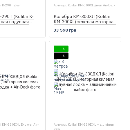
ri K-290T green
Артикул: Kolibri KM-300XL green Air-Deck
3
3
290Т (Kolibri K-
Колибри КМ-300ХЛ (Kolibri
ёная надувная
KM-300XL) зелёная моторная
одка, без настила
надувная лодка + Air-Deck
н
33 590 грн
6
6
ri KM-330DXL Explorer Air-
Артикул: Kolibri KM-330DXL + aluminum
payol