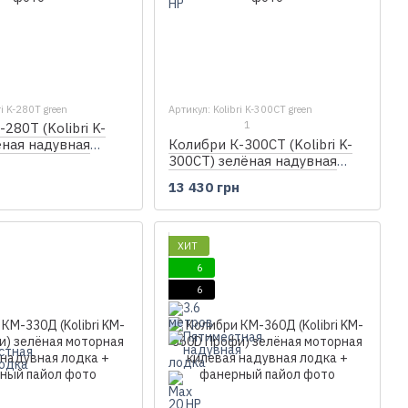
ri K-280T green
Артикул: Kolibri K-300CT green
1
280Т (Kolibri K-
ёная надувная
Колибри К-300СТ (Kolibri K-
одка, без настила
300CT) зелёная надувная
н
гребная лодка, без настила
13 430 грн
ХИТ
6
6