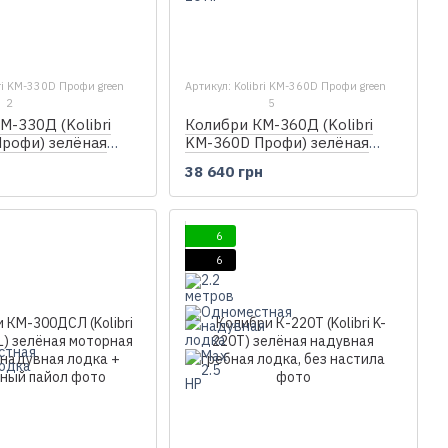
bri KM-330D Профи green
Артикул: Kolibri KM-360D Профи green
2
5
М-330Д (Kolibri
Колибри КМ-360Д (Kolibri
рофи) зелёная
KM-360D Профи) зелёная
килевая надувная
моторная килевая надувная
н
38 640 грн
анерный пайол
лодка + фанерный пайол
6
6