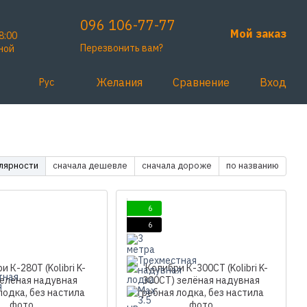
096 106-77-77
Мой заказ
8:00
Перезвонить вам?
ной
Желания
Сравнение
Вход
Рус
улярности
сначала дешевле
сначала дороже
по названию
6
6