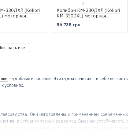
2
Колибри КМ-330ДХЛ (Kolibri
М-330ДХЛ (Kolibri
KM-330DXL) моторная
) моторная
килевая надувная лодка +
адувная лодка +
56 735 грн
н
алюминиевый пайол
Показать все
алки
– удобные и прочные. Эти судна сочетают в себе легкость
х условиях.
лавсредства. Они изготовлены с применением современных
ристики в условиях разных водоемов. Высокая устойчивость к
реимущества, которые делают Kolibri популярным выбором