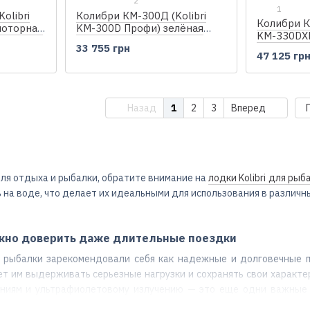
2
1
olibri
Колибри КМ-300Д (Kolibri
Колибри К
моторная
KM-300D Профи) зелёная
KM-330DXL
r-Deck
моторная килевая надувная
33 755 грн
килевая н
лодка + фанерный пайол
47 125 гр
Air-Deck
Назад
1
2
3
Вперед
ля отдыха и рыбалки, обратите внимание на
лодки Kolibri для рыб
 на воде, что делает их идеальными для использования в различны
жно доверить даже длительные поездки
 рыбалки зарекомендовали себя как надежные и долговечные п
ет им выдерживать серьезные нагрузки и сохранять свои характе
ниям и ультрафиолетовому излучению — это еще одни важные п
телей активного отдыха.