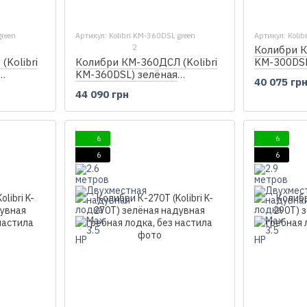
green
Артикул: Kolibri KM-360DSL green
Артикул: Kolib
2
Колибри К
Kolibri
Колибри КМ-360ДСЛ (Kolibri
KM-300DSL
KM-360DSL) зелёная
моторная 
40 075 гр
адувная
моторная килевая надувная
лодка + ф
44 090 грн
айол
лодка + фанерный пайол
6
6
6
6