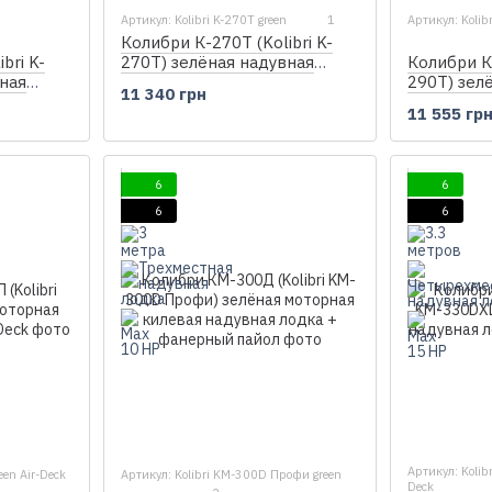
Артикул: Kolibri K-270T green
1
Артикул: Kolib
Колибри К-270Т (Kolibri K-
bri K-
Колибри К-
270T) зелёная надувная
ная
290T) зел
гребная лодка, без настила
11 340 грн
настила
гребная л
11 555 гр
6
6
6
6
Артикул: Kolib
een Air-Deck
Артикул: Kolibri KM-300D Профи green
Deck