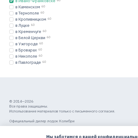
в Ивано-Франковске
60
в Каменском
60
Подходят для разн
в Тернополе
60
Они прекрасно себя чувс
в Кропивницком
60
Профи
,
KM-280DL
,
KM-26
в Луцке
60
ваших потребностей. Б
в Кременчуге
60
выбор.
в Белой Церкви
60
в Ужгороде
60
Удобство хранения 
в Броварах
60
в Никополе
60
Одним из ключевых преи
в Павлограде
60
хранения и транспортиро
Покупка лодок Kolib
В нашем онлайн-магази
качества, а также проф
гарантией, а также пол
© 2014—2026
Доставка 
Все права защищены.
Использование материалов только с письменного согласия.
Рог
,
Винница
,
Чернигов
,
Официальный дилер лодок Колибри
Мобильная версия
Мы заботимся о вашей конфиденциальн