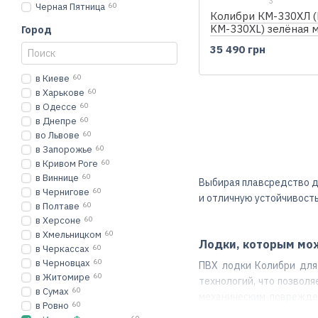
3
Черная Пятница
60
Колибри КМ-330ХЛ (K
KM-330XL) зелёная 
Город
надувная лодка + Ai
35 490 грн
в Киеве
60
в Харькове
60
в Одессе
60
в Днепре
60
во Львове
60
в Запорожье
60
в Кривом Роге
60
в Виннице
60
Выбирая плавсредство д
в Чернигове
60
и отличную устойчивость
в Полтаве
60
в Херсоне
60
в Хмельницком
60
Лодки, которым мо
в Черкассах
60
в Черновцах
60
ПВХ лодки Колибри для
в Житомире
60
технологий, что позволя
в Сумах
60
механическим поврежде
в Ровно
60
среди рыболовов и люби