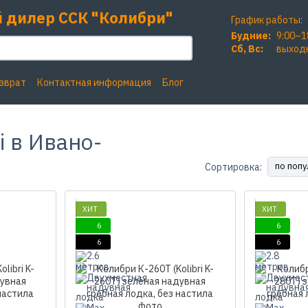
 дилер ССК "Колибри"
График работы:
Будние:
9:00–1
Сб, Вc:
выход
озврат
Контактная информация
Блог
i в Ивано-
по поп
Сортировка:
ХИТ
ХИТ
6
6
6
6