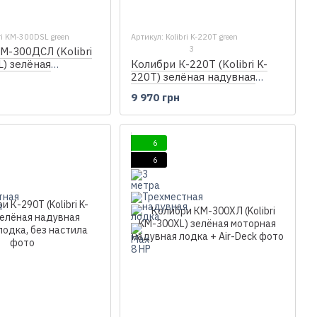
ri KM-300DSL green
Артикул: Kolibri K-220T green
3
М-300ДСЛ (Kolibri
) зелёная
Колибри К-220Т (Kolibri K-
килевая надувная
220T) зелёная надувная
н
анерный пайол
гребная лодка, без настила
9 970 грн
6
6