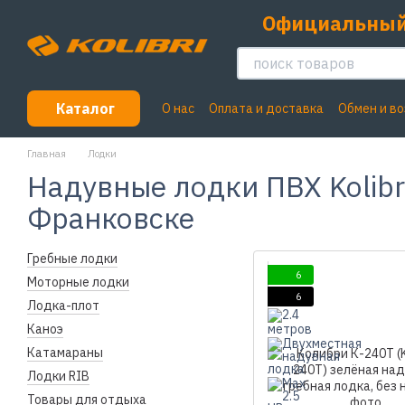
Перейти к основному контенту
Официальный
Каталог
О нас
Оплата и доставка
Обмен и в
Пользовательское соглашение
Главная
Лодки
Надувные лодки ПВХ Kolibr
Франковске
Гребные лодки
6
Моторные лодки
6
Лодка-плот
Каноэ
Катамараны
Лодки RIB
Товары для отдыха