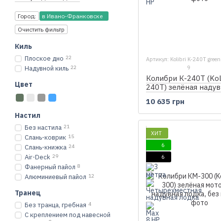
Город:
в Ивано-Франковске
Очистить фильтр
Киль
Плоское дно
22
Артикул: Kolibri K-240T green
Надувной киль
22
9
Колибри К-240Т (Koli
Цвет
240T) зелёная надув
гребная лодка, без 
10 635 грн
Настил
Без настила
21
ХИТ
Слань-коврик
15
6
Слань-книжка
24
Air-Deck
29
6
Фанерный пайол
8
Алюминиевый пайол
12
Транец
Без транца, гребная
4
С креплением под навесной