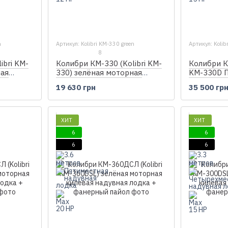
n
Артикул: Kolibri KM-330 green
Артикул: Koli
8
ibri KM-
Колибри КМ-330 (Kolibri KM-
Колибри К
ная
330) зелёная моторная
KM-330D П
 настила
надувная лодка, без настила
моторная 
19 630 грн
35 500 гр
лодка + ф
ХИТ
ХИТ
6
6
6
6