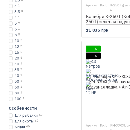
2.5
Артикул: Kolibri K-250T green
3
1
6
3.5
8
Колибри К-250Т (Koli
4
1
250T) зелёная надув
5
9
гребная лодка, без 
6
1
11 035 грн
8
5
10
5
12
2
6
15
6
6
20
6
30
1
35
2
40
1
50
1
60
1
80
1
100
1
Особенности
Для рыбалки
60
Для охоты
60
Артикул: Kolibri KM-330XL gr
Акции
60