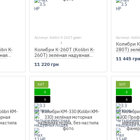
Артикул: Kolibri K-260T green
Артикул: Kolib
4
Колибри К-
bri K-
Колибри К-260Т (Kolibri K-
280T) зел
ная
260T) зелёная надувная
гребная л
11 445 гр
настила
гребная лодка, без настила
11 220 грн
ХИТ
ХИТ
6
6
6
6