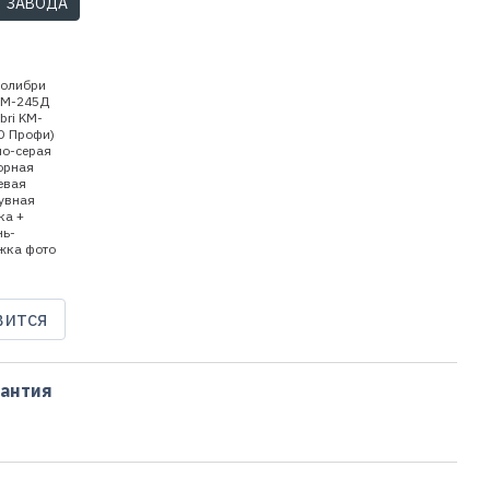
Т ЗАВОДА
вится
рантия