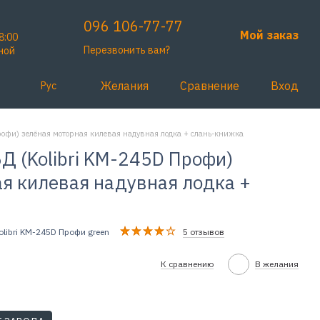
096 106-77-77
Мой заказ
8:00
Перезвонить вам?
ной
Желания
Сравнение
Вход
Рус
офи) зелёная моторная килевая надувная лодка + слань-книжка
 (Kolibri KM-245D Профи)
я килевая надувная лодка +
olibri KM-245D Профи green
5 отзывов
К сравнению
В желания