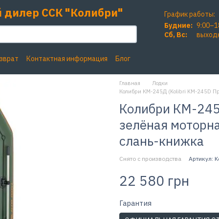
 дилер ССК "Колибри"
График работы:
Будние:
9:00–1
Сб, Вc:
выход
озврат
Контактная информация
Блог
Главная
Лодки
Колибри КМ-245Д (Kolibri KM-245D Пр
Колибри КМ-245Д
зелёная моторна
слань-книжка
Снято с производства
Артикул: K
22 580 грн
Гарантия