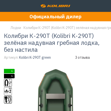
Официальный дилер
Лодки
Колибри К-290Т (Kolibri K-290T) зелёная надувная гр
Колибри К-290Т (Kolibri K-290T)
зелёная надувная гребная лодка,
без настила
Артикул:
Kolibri K-290T green
3 отзыва
6
6