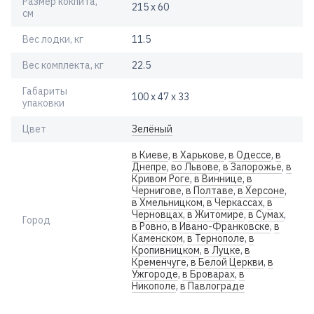
Размер кокпита,
215 х 60
см
Вес лодки, кг
11.5
Вес комплекта, кг
22.5
Габариты
100 х 47 х 33
упаковки
Цвет
Зелёный
в Киеве
,
в Харькове
,
в Одессе
,
в
Днепре
,
во Львове
,
в Запорожье
,
в
Кривом Роге
,
в Виннице
,
в
Чернигове
,
в Полтаве
,
в Херсоне
,
в Хмельницком
,
в Черкассах
,
в
Черновцах
,
в Житомире
,
в Сумах
,
Город
в Ровно
,
в Ивано-Франковске
,
в
Каменском
,
в Тернополе
,
в
Кропивницком
,
в Луцке
,
в
Кременчуге
,
в Белой Церкви
,
в
Ужгороде
,
в Броварах
,
в
Никополе
,
в Павлограде