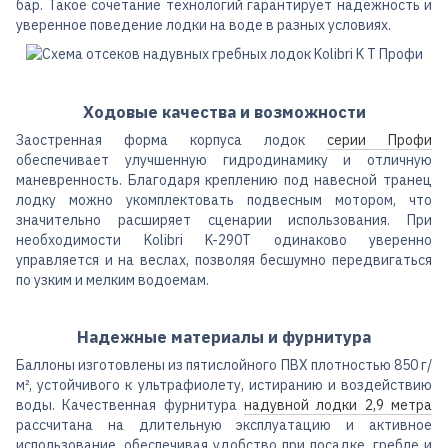
бар. Такое сочетание технологий гарантирует надежность и
уверенное поведение лодки на воде в разных условиях.
Ходовые качества и возможности
Заостренная форма корпуса лодок
серии Профи
обеспечивает улучшенную гидродинамику и отличную
маневренность. Благодаря креплению под навесной транец
лодку можно укомплектовать подвесным мотором, что
значительно расширяет сценарии использования. При
необходимости Kolibri K-290T одинаково уверенно
управляется и на веслах, позволяя бесшумно передвигаться
по узким и мелким водоемам.
Надежные материалы и фурнитура
Баллоны изготовлены из пятислойного ПВХ плотностью 850 г/
м², устойчивого к ультрафиолету, истиранию и воздействию
воды. Качественная фурнитура
надувной лодки 2,9 метра
рассчитана на длительную эксплуатацию и активное
использование, обеспечивая удобство при посадке, гребле и