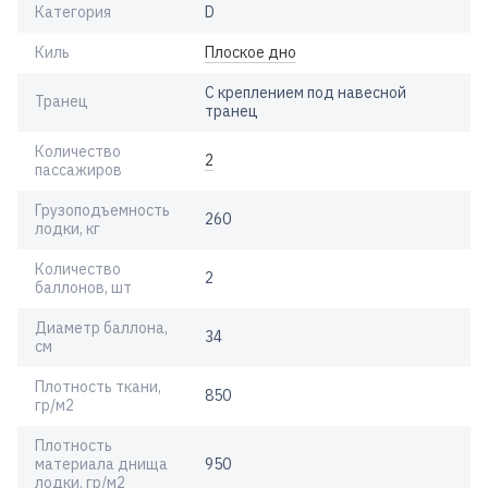
Категория
D
Киль
Плоское дно
С креплением под навесной
Транец
транец
Количество
2
пассажиров
Грузоподъемность
260
лодки, кг
Количество
2
баллонов, шт
Диаметр баллона,
34
см
Плотность ткани,
850
гр/м2
Плотность
материала днища
950
лодки, гр/м2