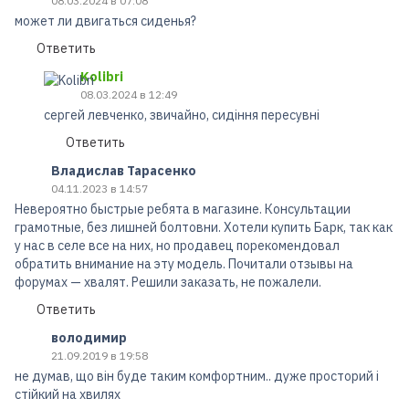
08.03.2024 в 07:08
может ли двигаться сиденья?
Ответить
Kolibri
08.03.2024 в 12:49
сергей левченко, звичайно, сидіння пересувні
Ответить
Владислав Тарасенко
04.11.2023 в 14:57
Невероятно быстрые ребята в магазине. Консультации
грамотные, без лишней болтовни. Хотели купить Барк, так как
у нас в селе все на них, но продавец порекомендовал
обратить внимание на эту модель. Почитали отзывы на
форумах — хвалят. Решили заказать, не пожалели.
Ответить
володимир
21.09.2019 в 19:58
не думав, що він буде таким комфортним.. дуже просторий і
стійкий на хвилях