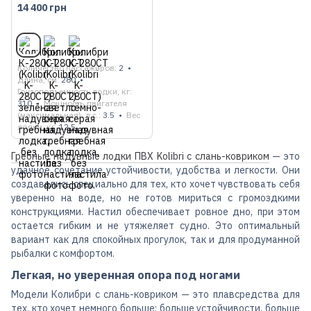
гребная лодка + слань-
14 400 грн
коврик
Количество пассажиров
2
Длина, см
280
Грузоподъемность лодки, кг
310
Мощность двигателя
(максимальная), л.с.
3.5
Вес
лодки, кг
12.5
Гребные надувные лодки ПВХ Kolibri с слань-ковриком
— это
удачное сочетание устойчивости, удобства и легкости. Они
создавались специально для тех, кто хочет чувствовать себя
уверенно на воде, но не готов мириться с громоздкими
конструкциями. Настил обеспечивает ровное дно, при этом
остается гибким и не утяжеляет судно. Это оптимальный
вариант как для спокойных прогулок, так и для продуманной
рыбалки с комфортом.
Легкая, но уверенная опора под ногами
Модели Колибри с слань-ковриком — это плавсредства для
тех, кто хочет немного больше: больше устойчивости, больше