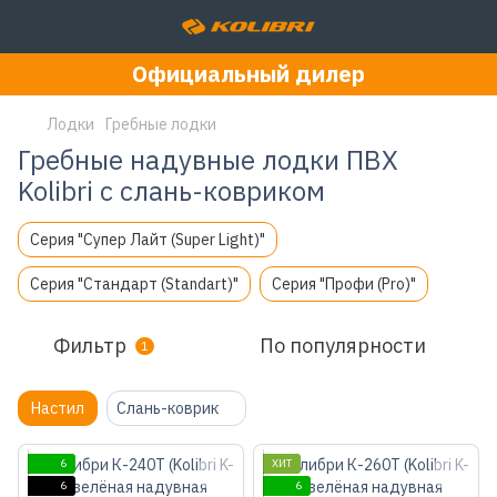
Официальный дилер
Лодки
Гребные лодки
Гребные надувные лодки ПВХ
Kolibri с слань-ковриком
Серия "Супер Лайт (Super Light)"
Серия "Стандарт (Standart)"
Серия "Профи (Pro)"
Фильтр
По популярности
1
Настил
Слань-коврик
6
ХИТ
6
6