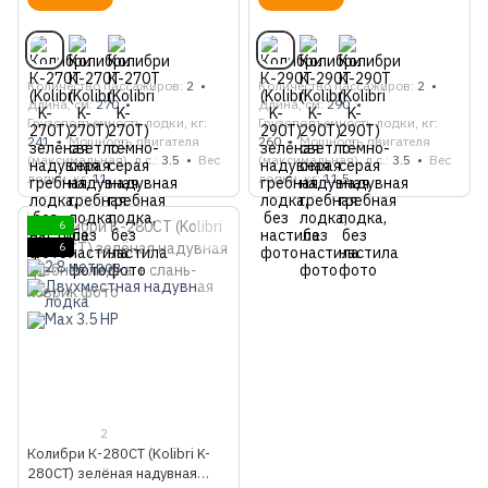
Количество пассажиров
2
Количество пассажиров
2
Длина, см
270
Длина, см
290
Грузоподъемность лодки, кг
Грузоподъемность лодки, кг
241
Мощность двигателя
260
Мощность двигателя
(максимальная), л.с.
3.5
Вес
(максимальная), л.с.
3.5
Вес
лодки, кг
11
лодки, кг
11.5
6
6
2
Колибри К-280СТ (Kolibri K-
280CT) зелёная надувная