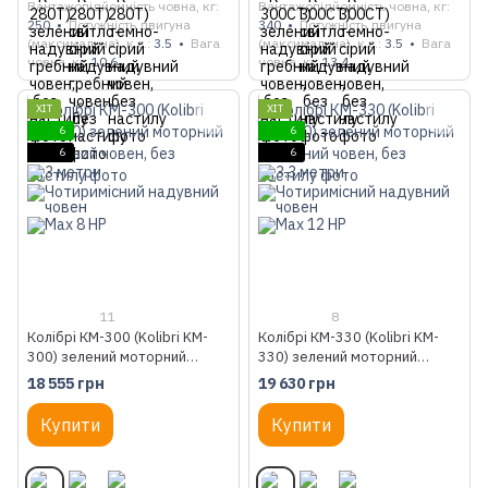
Вантажопідйомність човна, кг
Вантажопідйомність човна, кг
250
Потужність двигуна
340
Потужність двигуна
(максимальна), к.с.
3.5
Вага
(максимальна), к.с.
3.5
Вага
човна, кг
10.6
човна, кг
13.4
ХІТ
ХІТ
6
6
6
6
11
8
Колібрі КМ-300 (Kolibri KM-
Колібрі КМ-330 (Kolibri KM-
300) зелений моторний
330) зелений моторний
надувний човен, без настилу
надувний човен, без настилу
18 555 грн
19 630 грн
Купити
Купити