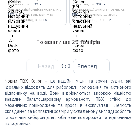
Довжина, см
330
Довжина, см
330
Вантажопідйомність човна, кг
Вантажопідйомність човна, кг
550
Потужність двигуна
550
Потужність двигуна
(максимальна), к.с.
15
(максимальна), к.с.
15
Показати ще 20 товарів
Назад
Вперед
1
з 3
Човни ПВХ Kolibri
– це надійні, міцні та зручні судна, які
ідеально підходять для риболовлі, полювання та активного
відпочинку на воді. Вони відрізняються високою міцністю
завдяки багатошаровому армованому ПВХ, стійкі до
механічних пошкоджень та прості в експлуатації. Легкість
складання та компактні розміри у складеному вигляді роблять
їх зручним вибором для любителів подорожей та відпочинку
на водоймах.