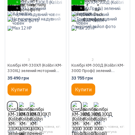
6
6
6
6
3
2
Колібрі КМ-330ХЛ (Kolibri KM-
Колібрі КМ-300Д (Kolibri KM-
330XL) зелений моторний
300D Профі) зелений
надувний човен + Air-Deck
моторний кільовий надувний
35 490 грн
33 755 грн
човен + фанерний пайол
Купити
Купити
Кількість пасажирів
4
Кількість пасажирів
3
Довжина, см
330
Довжина, см
300
Вантажопідйомність човна, кг
Вантажопідйомність човна, кг
550
Потужність двигуна
400
Потужність двигуна