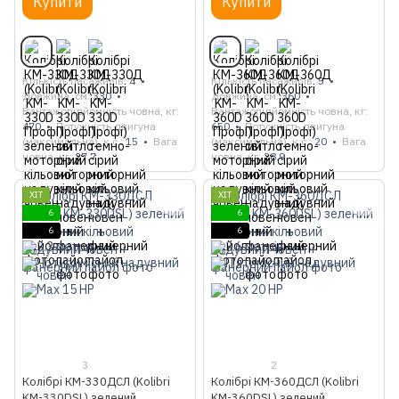
Купити
Купити
Кількість пасажирів
4
Кількість пасажирів
5
Довжина, см
330
Довжина, см
360
Вантажопідйомність човна, кг
Вантажопідйомність човна, кг
470
Потужність двигуна
650
Потужність двигуна
(максимальна), к.с.
15
Вага
(максимальна), к.с.
20
Вага
човна, кг
27.7
човна, кг
28.9
ХІТ
ХІТ
6
6
6
6
3
2
Колібрі КМ-330ДСЛ (Kolibri
Колібрі КМ-360ДСЛ (Kolibri
KM-330DSL) зелений
KM-360DSL) зелений