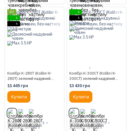
ХІТ
6
6
6
6
1
Колібрі К-280Т (Kolibri K-
Колібрі К-300СТ (Kolibri K-
280T) зелений надувний
300CT) зелений надувний
гребний човен, без настилу
гребний човен, без настилу
11 445 грн
13 430 грн
Купити
Купити
Кількість пасажирів
2
Кількість пасажирів
3
Довжина, см
280
Довжина, см
300