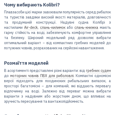
Чому вибирають Kolibri?
Плавзасоби цієї марки завоювали популярність серед рибалок
та туристів завдяки високій якості матеріалів, довговічності
та продуманій конструкції. Надувні судна Колібрі з
настилами
Air-deck
,
слань-килимок
або
слань-книжка
мають
гарну стійкість на воді, забезпечують комфортне управління
та безпеку. Широкий модельний ряд дозволяє вибрати
оптимальний варіант – від компактних гребних моделей до
потужних човнів, розрахованих на серйозні навантаження.
Розмаїття моделей
В асортименті представлені різні варіанти: від
гребних суден
до
моторних човнів ПВХ для риболовлі
. Компактні одномісні
версії підходять для поодиноких рибальських вилазок, а
просторі багатомісні – для компаній, які віддають перевагу
відпочинку на воді. Залежно від переваг можна вибрати
варіанти з надувним або жорстким дном, що впливає на
зручність пересування та вантажопідйомність.