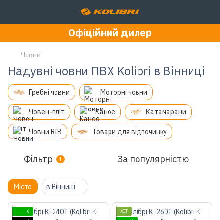
Офіційний дилер
Човни
Надувні човни ПВХ Kolibri в Вінниці
Гребні човни
Моторні човни
Човен-пліт
Каное
Катамарани
Човни RIB
Товари для відпочинку
Фільтр
За популярністю
1
Місто
в Вінниці
6
ХІТ