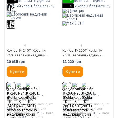
6
6
6
9
4
Колібрі К-240Т (Kolibri K-
Колібрі К-260Т (Kolibri K-
240T) зелений надувний
260T) зелений надувний
гребний човен, без настилу
гребний човен, без настилу
10 635 грн
11 220 грн
Купити
Купити
Кількість пасажирів
2
Кількість пасажирів
2
Довжина, см
240
Довжина, см
260
Вантажопідйомність човна, кг
Вантажопідйомність човна, кг
216
Потужність двигуна
220
Потужність двигуна
(максимальна), к.с.
2.5
Вага
(максимальна), к.с.
3.5
Вага
човна, кг
9.3
човна, кг
10.1