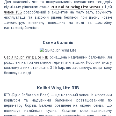
Для власників яхт та шанувальників компактних тендерів
відмінним рішенням стане
RIB Kolibri Wing Lite W290LT
. Цей
човен РІБ
розроблений з акцентом на малу вагу, зручність
експлуатації та високий рівень безпеки, при цьому човен
демонструє впевнену поведінку на воді та достойну
вантажопідйомність.
Схема балонів
Серія Kolibri Wing Lite RIB
оснащена надувними балонами, які
розділені на три незалежні герметичні відсіки. Робочий тиск у
кожному з них становить 0,25 бар, що забезпечує додаткову
безпеку на воді.
Kolibri Wing Lite RIB
RIB (Rigid Inflatable Boat) — це моторний човен із жорстким
корпусом та надувними балонами, розташованими по
периметру бортів. Балони розділені на окремі секції, що
підвищує надійність судна. Завдяки склопластиковому
корпусу такі човни виграють за керованістю, швидкістю та