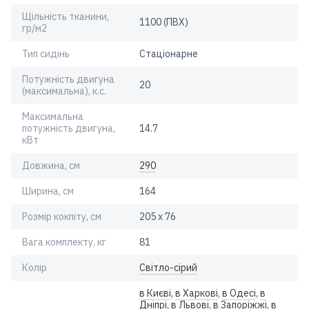
Щільність тканини,
1100 (ПВХ)
гр/м2
Тип сидінь
Стаціонарне
Потужність двигуна
20
(максимальна), к.с.
Максимальна
потужність двигуна,
14.7
кВт
Довжина, см
290
Ширина, см
164
Розмір кокпіту, см
205 х 76
Вага комплекту, кг
81
Колір
Світло-сірий
в Києві
,
в Харкові
,
в Одесі
,
в
Дніпрі
,
в Львові
,
в Запоріжжі
,
в