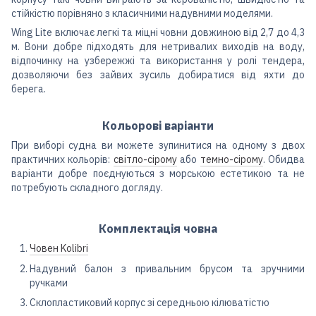
стійкістю порівняно з класичними надувними моделями.
Wing Lite включає легкі та міцні човни довжиною від 2,7 до 4,3
м. Вони добре підходять для нетривалих виходів на воду,
відпочинку на узбережжі та використання у ролі тендера,
дозволяючи без зайвих зусиль добиратися від яхти до
берега.
Кольорові варіанти
При виборі судна ви можете зупинитися на одному з двох
практичних кольорів:
світло-сірому
або
темно-сірому
. Обидва
варіанти добре поєднуються з морською естетикою та не
потребують складного догляду.
Комплектація човна
Човен Kolibri
Надувний балон з привальним брусом та зручними
ручками
Склопластиковий корпус зі середньою кілюватістю