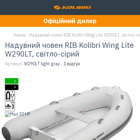
Офіційний дилер
Човни
Надувний човен RIB Kolibri Wing Lite W290LT, світло-с
Надувний човен RIB Kolibri Wing Lite
W290LT, світло-сірий
Артикул:
W290LT light gray
1 відгук
6
6