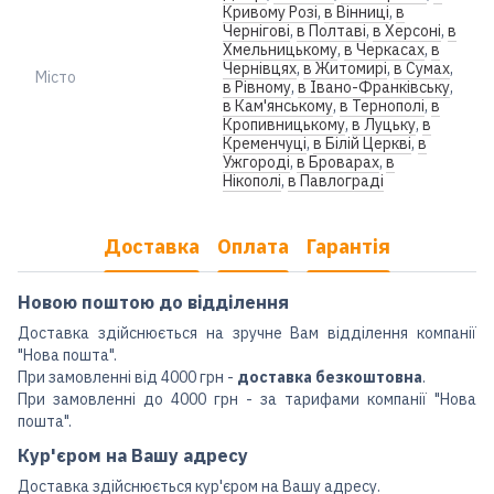
Кривому Розі
,
в Вінниці
,
в
Чернігові
,
в Полтаві
,
в Херсоні
,
в
Хмельницькому
,
в Черкасах
,
в
Чернівцях
,
в Житомирі
,
в Сумах
,
Місто
в Рівному
,
в Івано-Франківську
,
в Кам'янському
,
в Тернополі
,
в
Кропивницькому
,
в Луцьку
,
в
Кременчуці
,
в Білій Церкві
,
в
Ужгороді
,
в Броварах
,
в
Нікополі
,
в Павлограді
Доставка
Оплата
Гарантія
Новою поштою до відділення
Доставка здійснюється на зручне Вам відділення компанії
"Нова пошта".
При замовленні від 4000 грн -
доставка безкоштовна
.
При замовленні до 4000 грн - за тарифами компанії "Нова
пошта".
Кур'єром на Вашу адресу
Доставка здійснюється кур'єром на Вашу адресу.