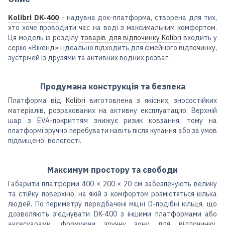
Kolibri DK-400
- надувна док-платформа, створена для тих,
хто хоче проводити час на воді з максимальним комфортом.
Ця модель із розділу
товарів для відпочинку Kolibri
входить у
серію «Вікенд» і ідеально підходить для сімейного відпочинку,
зустрічей із друзями та активних водних розваг.
Продумана конструкція та безпека
Платформа від
Kolibri
виготовлена з якісних, зносостійких
матеріалів, розрахованих на активну експлуатацію. Верхній
шар з EVA-покриттям знижує ризик ковзання, тому на
платформі зручно перебувати навіть після купання або за умов
підвищеної вологості.
Максимум простору та свободи
Габарити платформи 400 × 200 × 20 см забезпечують велику
та стійку поверхню, на якій з комфортом розмістяться кілька
людей. По периметру передбачені міцні D-подібні кільця, що
дозволяють з’єднувати DK-400 з іншими платформами або
аксесуарами, формуючи зручну зону для відпочинку,