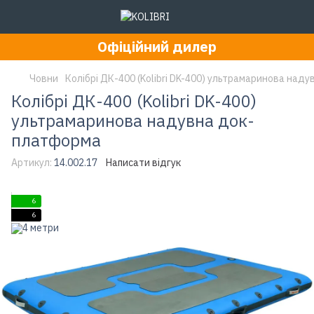
Офіційний дилер
Човни
Колібрі ДК-400 (Kolibri DK-400) ультрамаринова над
Колібрі ДК-400 (Kolibri DK-400)
ультрамаринова надувна док-
платформа
Артикул:
14.002.17
Написати відгук
6
6