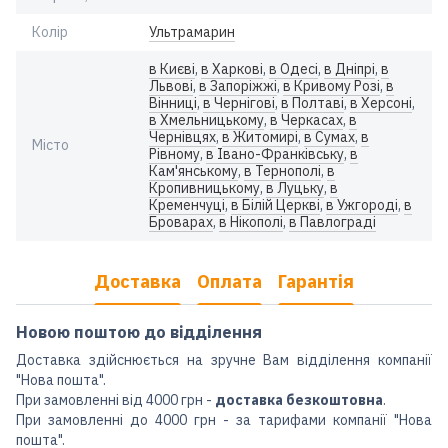
Колір
Ультрамарин
в Києві
,
в Харкові
,
в Одесі
,
в Дніпрі
,
в
Львові
,
в Запоріжжі
,
в Кривому Розі
,
в
Вінниці
,
в Чернігові
,
в Полтаві
,
в Херсоні
,
в Хмельницькому
,
в Черкасах
,
в
Чернівцях
,
в Житомирі
,
в Сумах
,
в
Місто
Рівному
,
в Івано-Франківську
,
в
Кам'янському
,
в Тернополі
,
в
Кропивницькому
,
в Луцьку
,
в
Кременчуці
,
в Білій Церкві
,
в Ужгороді
,
в
Броварах
,
в Нікополі
,
в Павлограді
Доставка
Оплата
Гарантія
Новою поштою до відділення
Доставка здійснюється на зручне Вам відділення компанії
"Нова пошта".
При замовленні від 4000 грн -
доставка безкоштовна
.
При замовленні до 4000 грн - за тарифами компанії "Нова
пошта".