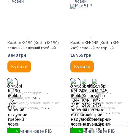
3
6
Колібрі К-190 (Kolibri K-190)
Колібрі КМ-245 (Kolibri KM-
зелений надувний гребний
245) зелений моторний
човен, без настилу
надувний човен, без настилу
8 840 грн
16 955 грн
Купити
Купити
Кількість пасажирів
1
Кількість пасажирів
2
Довжина, см
190
Довжина, см
245
Вантажопідйомність човна, кг
Вантажопідйомність човна, кг
100
Вага човна, кг
6.6
260
Потужність двигуна
(максимальна), к.с.
5
Вага
човна, кг
15
6
6