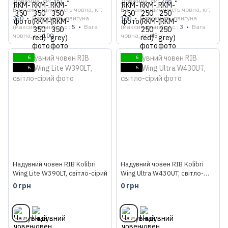
Довжина, см
351
Довжина, см
248
Вантажопідйомність човна, кг
Вантажопідйомність човна, кг
350
Потужність двигуна
180
Потужність двигуна
(максимальна), к.с.
5
Вага
(максимальна), к.с.
3
Вага
човна, кг
100
човна, кг
45
6
6
6
6
Надувний човен RIB Kolibri
Надувний човен RIB Kolibri
Wing Lite W390LT, світло-сірий
Wing Ultra W430UT, світло-
сірий
0 грн
0 грн