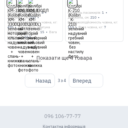
Кількість пасажирів
4
Кількість пасажирів
1
Довжина, см
330
Довжина, см
210
Вантажопідйомність човна, кг
Вантажопідйомність човна, кг
470
Потужність двигуна
110
Вага човна, кг
7
(максимальна), к.с.
15
Вага
човна, кг
23.7
Показати ще 4 товара
Назад
Вперед
3
з 4
096 106-77-77
Контактна інформація