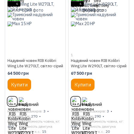
6
6
1
Надувний човен RIB Kolibri
Надувний човен RIB Kolibri
Wing Lite W270LT, світло-сірий
Wing Lite W290LT, світло-сірий
64 500 грн
67 500 грн
Купити
Купити
Кількість пасажирів
3
Кількість пасажирів
3
Довжина, см
270
Довжина, см
290
Вантажопідйомність човна, кг
Вантажопідйомність човна, кг
450
Потужність двигуна
500
Потужність двигуна
(максимальна), к.с.
15
(максимальна), к.с.
20