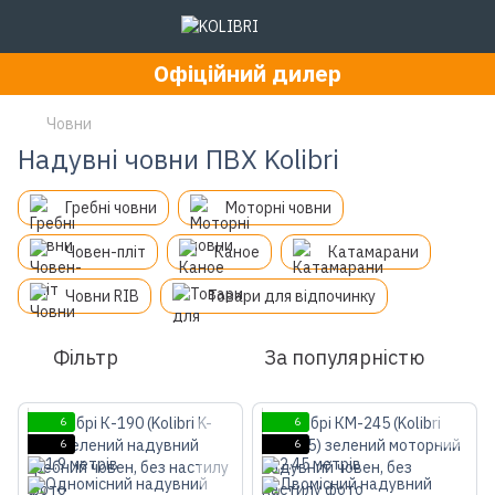
Офіційний дилер
Човни
Надувні човни ПВХ Kolibri
Гребні човни
Моторні човни
Човен-пліт
Каное
Катамарани
Човни RIB
Товари для відпочинку
Фільтр
За популярністю
6
6
6
6