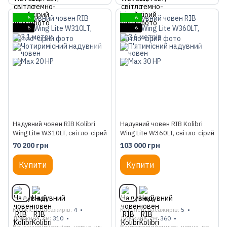
6
6
6
6
Надувний човен RIB Kolibri
Надувний човен RIB Kolibri
Wing Lite W310LT, світло-сірий
Wing Lite W360LT, світло-сірий
70 200 грн
103 000 грн
Купити
Купити
Кількість пасажирів
4
Кількість пасажирів
5
Довжина, см
310
Довжина, см
360
Вантажопідйомність човна, кг
Вантажопідйомність човна, кг