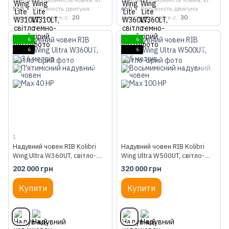
550
Потужність двигуна
650
Потужність двигуна
(максимальна), к.с.
20
(максимальна), к.с.
30
6
6
6
6
1
Надувний човен RIB Kolibri
Надувний човен RIB Kolibri
Wing Ultra W360UT, світло-
Wing Ultra W500UT, світло-
сірий
сірий
202 000 грн
320 000 грн
Купити
Купити