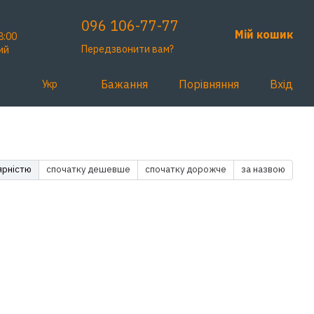
096 106-77-77
Мій кошик
8:00
Передзвонити вам?
ий
Бажання
Порівняння
Вхід
Укр
ярністю
спочатку дешевше
спочатку дорожче
за назвою