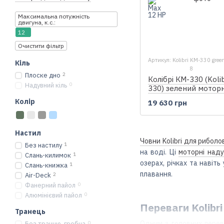
Максимальна потужність
двигуна, к.с.:
12
Очистити фільтр
Артикул: Kolibri KM-330 gree
Кіль
8
Плоске дно
2
Колібрі КМ-330 (Koli
Надувний кіль
0
330) зелений мотор
надувний човен, без
Колір
19 630 грн
Настил
Човни Kolibri для риболо
Без настилу
1
на воді. Ці
моторні наду
Слань-килимок
1
озерах, річках та навіт
Слань-книжка
1
плавання.
Air-Deck
2
Фанерний пайол
0
Алюмінієвий пайол
0
Переваги Kolibri
Транець
Одним з головних перев
Без транцю, гребна
0