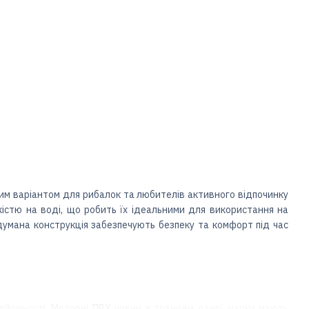
овим варіантом для рибалок та любителів активного відпочинку
кістю на воді, що робить їх ідеальними для використання на
одумана конструкція забезпечують безпеку та комфорт під час
ідйомності.
Моторні ПВХ човни з транцем
даної марки мають