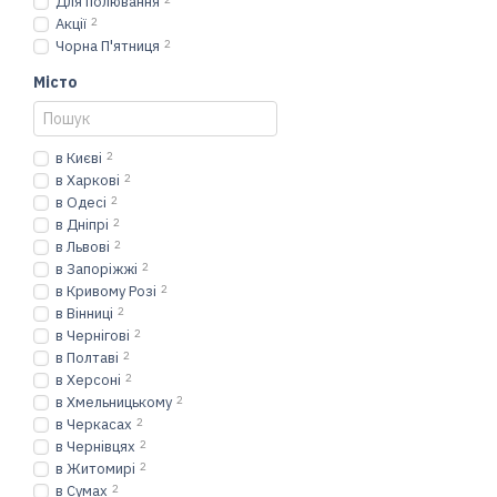
Для полювання
Акції
2
Чорна П'ятниця
2
Місто
в Києві
2
в Харкові
2
в Одесі
2
в Дніпрі
2
в Львові
2
в Запоріжжі
2
в Кривому Розі
2
в Вінниці
2
в Чернігові
2
в Полтаві
2
в Херсоні
2
в Хмельницькому
2
в Черкасах
2
в Чернівцях
2
в Житомирі
2
в Сумах
2