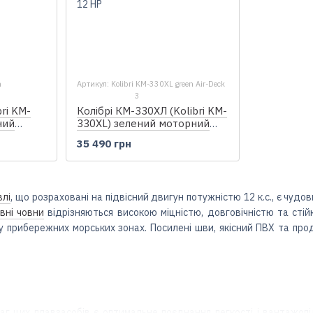
n
Артикул: Kolibri KM-330XL green Air-Deck
3
bri KM-
Колібрі КМ-330ХЛ (Kolibri KM-
ний
330XL) зелений моторний
 настилу
надувний човен + Air-Deck
35 490 грн
влі
, що розраховані на підвісний двигун потужністю 12 к.с., є чуд
вні човни
відрізняються високою міцністю, довговічністю та стій
ь у прибережних морських зонах. Посилені шви, якісний ПВХ та пр
аг цих плавзасобів є оптимальне поєднання легкості і вантажоп