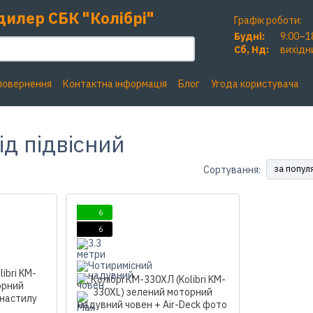
дилер СБК "Колібрі"
Графік роботи:
Будні:
9:00–1
Сб, Нд:
вихідн
 повернення
Контактна інформація
Блог
Угода користувача
ід підвісний
за попул
Сортування:
6
6