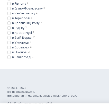
в Рівному
2
в Івано-Франківську
2
в Кам'янському
2
в Тернополі
2
в Кропивницькому
2
в Луцьку
2
в Кременчуці
2
в Білій Церкві
2
в Ужгороді
2
в Броварах
2
в Нікополі
2
в Павлограді
2
© 2014—2026
Всі права захищені.
Використання матеріалів лише з письмової згоди.
Офіційний дилер човнів Колібрі