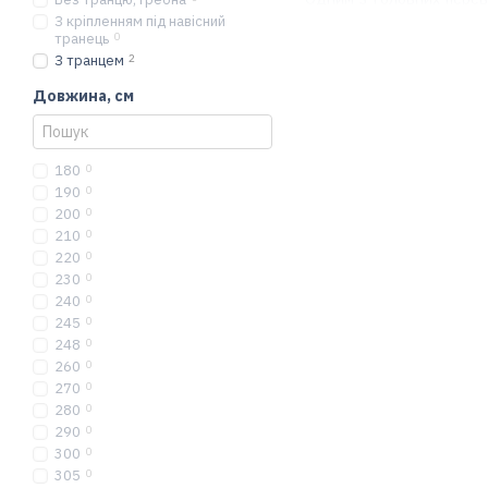
З кріпленням під навісний
міцний днище, яке покр
транець
0
КМ-330
та
KM-330XL Air
З транцем
2
пересуватися між перспе
Довжина, см
Купіть ідеальні
180
0
Вибираючи надійне судно
190
0
човен Kolibri з можливіс
200
0
придбати необхідні аксе
210
0
220
0
230
0
240
0
245
0
248
0
260
0
270
0
280
0
290
0
300
0
305
0