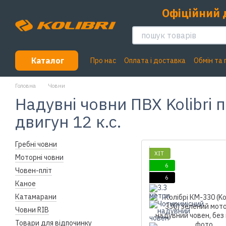
Перейти до основного контенту
Офіційний 
Каталог
Про нас
Оплата і доставка
Обмін та
Головна
Човни
Надувні човни ПВХ Kolibri п
двигун 12 к.с.
Гребні човни
ХІТ
Моторні човни
6
Човен-пліт
6
Каное
Катамарани
Човни RIB
Товари для відпочинку