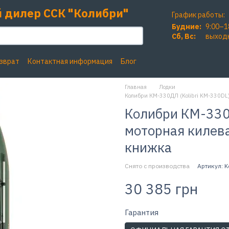
 дилер ССК "Колибри"
График работы:
Будние:
9:00–1
Сб, Вc:
выход
озврат
Контактная информация
Блог
Главная
Лодки
Колибри КМ-330ДЛ (Kolibri KM-330DL)
Колибри КМ-330Д
моторная килева
книжка
Снято с производства
Артикул: K
30 385 грн
Гарантия