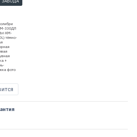
Т ЗАВОДА
вится
рантия