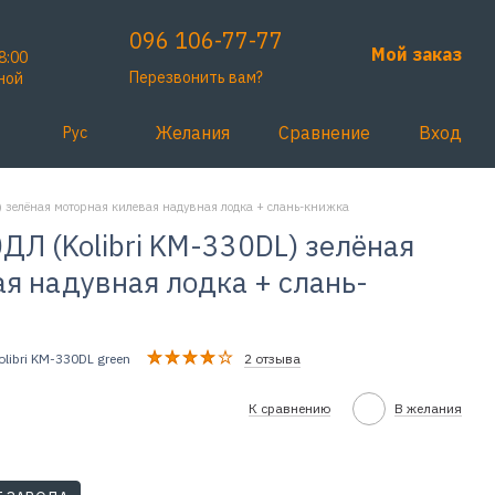
096 106-77-77
Мой заказ
8:00
Перезвонить вам?
ной
Желания
Сравнение
Вход
Рус
 зелёная моторная килевая надувная лодка + слань-книжка
Л (Kolibri KM-330DL) зелёная
я надувная лодка + слань-
olibri KM-330DL green
2 отзыва
К сравнению
В желания