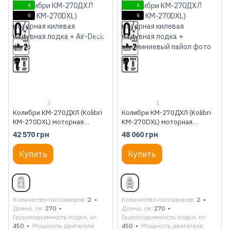
6
6
6
6
3
1
Колибри КМ-270ДХЛ (Kolibri
Колибри КМ-270ДХЛ (Kolibri
KM-270DXL) моторная
KM-270DXL) моторная
килевая надувная лодка + Air-
килевая надувная лодка +
42 570 грн
48 060 грн
Deck
алюминиевый пайол
Купить
Купить
Количество пассажиров
2
Количество пассажиров
2
Длина, см
270
Длина, см
270
Грузоподъемность лодки, кг
Грузоподъемность лодки, кг
450
Мощность двигателя
450
Мощность двигателя