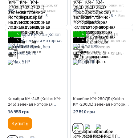
Грузоподъемность лодки, кг
Грузоподъемность лодки, кг
450
Мощность двигателя
350
Мощность двигателя
(максимальная), л.с.
5
(максимальная), л.с.
5
Вес
лодки, кг
22.8
6
6
6
6
6
4
Колибри КМ-245 (Kolibri KM-
Колибри КМ-280ДЛ (Kolibri
245) зелёная моторная
KM-280DL) зелёная моторная
надувная лодка, без настила
килевая надувная лодка +
16 955 грн
27 510 грн
слань-книжка
Купить