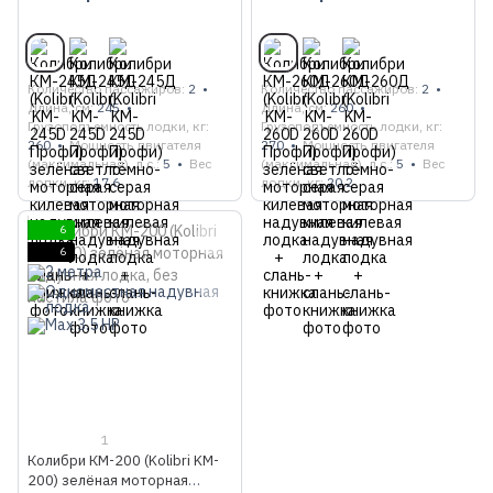
лодка + слань-книжка
лодка + слань-книжка
Количество пассажиров
2
Количество пассажиров
2
Длина, см
245
Длина, см
260
Грузоподъемность лодки, кг
Грузоподъемность лодки, кг
260
Мощность двигателя
270
Мощность двигателя
(максимальная), л.с.
5
Вес
(максимальная), л.с.
5
Вес
лодки, кг
17.6
лодки, кг
20.2
6
6
1
Колибри КМ-200 (Kolibri KM-
200) зелёная моторная