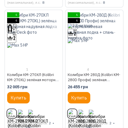
(максимальная), л.с.
8
(максимальная), л.с.
8
6
6
6
6
1
4
Колибри КМ-270ХЛ (Kolibri
Колибри КМ-280Д (Kolibri KM-
KM-270XL) зелёная моторная
280D Профи) зелёная
надувная лодка + Air-Deck
моторная килевая надувная
32 005 грн
26 455 грн
лодка + слань-книжка
Купить
Купить
Количество пассажиров
2
Количество пассажиров
2
Длина, см
270
Длина, см
280