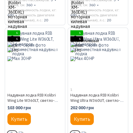
Длина, см
360
Длина, см
360
Грузоподъемность лодки, кг
Грузоподъемность лодки, кг
690
Мощность двигателя
690
Мощность двигателя
(максимальная), л.с.
20
(максимальная), л.с.
20
6
6
6
6
1
Надувная лодка RIB Kolibri
Надувная лодка RIB Kolibri
Wing Lite W360LT, светло-
Wing Ultra W360UT, светло-
серая
серая
103 000 грн
202 000 грн
Купить
Купить