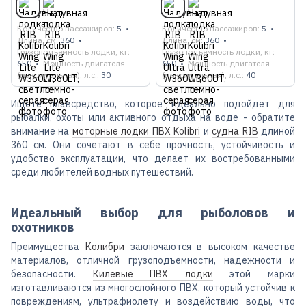
Количество пассажиров
5
Количество пассажиров
5
Длина, см
360
Длина, см
360
Грузоподъемность лодки, кг
Грузоподъемность лодки, кг
650
Мощность двигателя
650
Мощность двигателя
(максимальная), л.с.
30
(максимальная), л.с.
40
Ищете плавсредство, которое идеально подойдет для
рыбалки, охоты или активного отдыха на воде - обратите
внимание на
моторные лодки ПВХ Kolibri
и
судна RIB
длиной
360 см. Они сочетают в себе прочность, устойчивость и
удобство эксплуатации, что делает их востребованными
среди любителей водных путешествий.
Идеальный выбор для рыболовов и
охотников
Преимущества
Колибри
заключаются в высоком качестве
материалов, отличной грузоподъемности, надежности и
безопасности.
Килевые ПВХ лодки
этой марки
изготавливаются из многослойного ПВХ, который устойчив к
повреждениям, ультрафиолету и воздействию воды, что