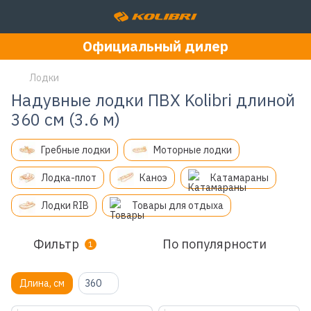
Официальный дилер
Лодки
Надувные лодки ПВХ Kolibri длиной
360 см (3.6 м)
Гребные лодки
Моторные лодки
Лодка-плот
Каноэ
Катамараны
Лодки RIB
Товары для отдыха
Фильтр
По популярности
1
Длина, см
360