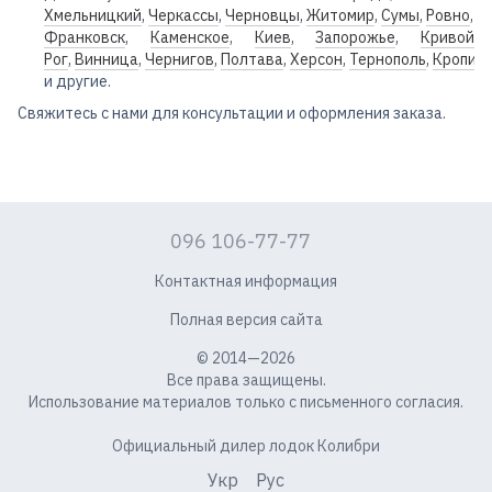
Хмельницкий
,
Черкассы
,
Черновцы
,
Житомир
,
Сумы
,
Ровно
,
И
Франковск
,
Каменское
,
Киев
,
Запорожье
,
Кривой
Рог
,
Винница
,
Чернигов
,
Полтава
,
Херсон
,
Тернополь
,
Кропив
и другие.
Свяжитесь с нами для консультации и оформления заказа.
096 106-77-77
Контактная информация
Полная версия сайта
© 2014—2026
Все права защищены.
Использование материалов только с письменного согласия.
Официальный дилер лодок Колибри
Укр
Рус