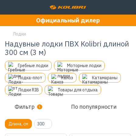
Официальный дилер
Лодки
Надувные лодки ПВХ Kolibri длиной
300 см (3 м)
Гребные лодки
Моторные лодки
Лодка-плот
Каноэ
Катамараны
Лодки RIB
Товары для отдыха
Фильтр
По популярности
1
Длина, см
300