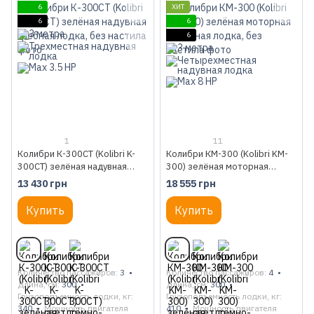
6
ХИТ
6
6
6
1
11
Колибри К-300СТ (Kolibri K-
Колибри КМ-300 (Kolibri KM-
300CT) зелёная надувная
300) зелёная моторная
гребная лодка, без настила
надувная лодка, без настила
13 430 грн
18 555 грн
Купить
Купить
Количество пассажиров
3
Количество пассажиров
4
Длина, см
300
Длина, см
300
Грузоподъемность лодки, кг
Грузоподъемность лодки, кг
340
Мощность двигателя
410
Мощность двигателя