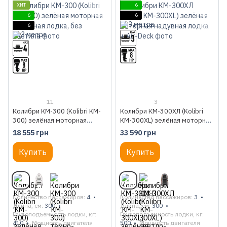
ХИТ
6
6
6
6
11
3
Колибри КМ-300 (Kolibri KM-
Колибри КМ-300ХЛ (Kolibri
300) зелёная моторная
KM-300XL) зелёная моторная
надувная лодка, без настила
надувная лодка + Air-Deck
18 555 грн
33 590 грн
Купить
Купить
Количество пассажиров
4
Количество пассажиров
3
Длина, см
300
Длина, см
300
Грузоподъемность лодки, кг
Грузоподъемность лодки, кг
410
Мощность двигателя
500
Мощность двигателя