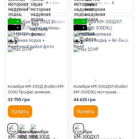
(максимальная), л.с.
8
Вес
(максимальная), л.с.
8
лодки, кг
21
6
6
6
6
2
4
Колибри КМ-300Д (Kolibri KM-
Колибри КМ-300ДХЛ (Kolibri
300D Профи) зелёная
KM-300DXL) моторная
моторная килевая надувная
килевая надувная лодка + Air-
33 755 грн
44 620 грн
лодка + фанерный пайол
Deck
Купить
Купить
Количество пассажиров
3
Количество пассажиров
3