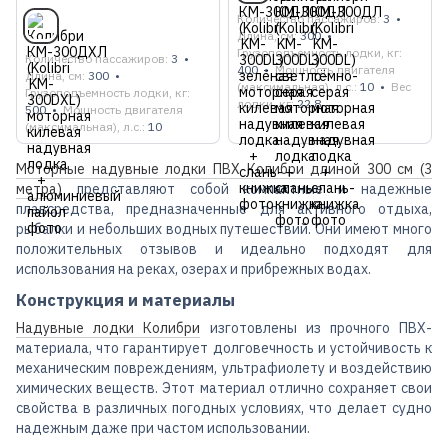
Количество пассажиров
3
Длина, см
300
Грузоподъемность лодки, кг
Количество пассажиров
3
400
Мощность двигателя
Длина, см
300
(максимальная), л.с.
10
Вес
Грузоподъемность лодки, кг
лодки, кг
22.8
500
Мощность двигателя
(максимальная), л.с.
10
Моторные надувные лодки ПВХ Колибри длиной 300 см (3
метра)
представляют собой компактные и надежные
плавсредства, предназначенные для активного отдыха,
рыбалки и небольших водных путешествий. Они имеют много
положительных отзывов и идеально подходят для
использования на реках, озерах и прибрежных водах.
Конструкция и материалы
Надувные лодки Колибри
изготовлены из прочного ПВХ-
материала, что гарантирует долговечность и устойчивость к
механическим повреждениям, ультрафиолету и воздействию
химических веществ. Этот материал отлично сохраняет свои
свойства в различных погодных условиях, что делает судно
надежным даже при частом использовании.