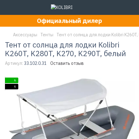
Официальный дилер
Аксессуары
Тенты
Тент от солнца для лодки Kolibri K260T,
Тент от солнца для лодки Kolibri
K260T, K280T, K270, K290T, белый
Артикул:
33.102.0.31
Оставить отзыв
6
6