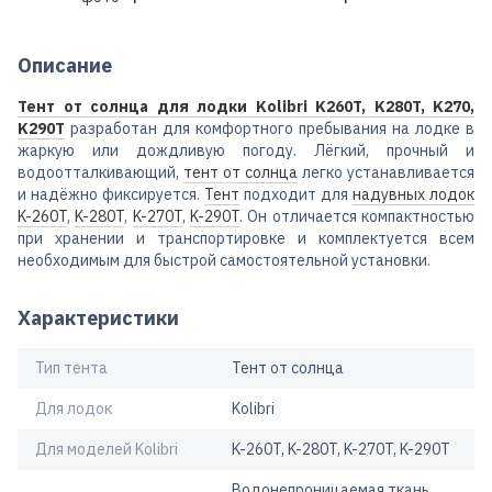
Описание
Тент от солнца для лодки Kolibri K260T, K280T, K270,
K290T
разработан для комфортного пребывания на лодке в
жаркую или дождливую погоду. Лёгкий, прочный и
водоотталкивающий,
тент от солнца
легко устанавливается
и надёжно фиксируется.
Тент
подходит для
надувных лодок
K-260T
,
K-280T
,
K-270T
,
K-290T
. Он отличается компактностью
при хранении и транспортировке и комплектуется всем
необходимым для быстрой самостоятельной установки.
Характеристики
Тип тента
Тент от солнца
Для лодок
Kolibri
Для моделей Kolibri
K-260T, K-280T, K-270T, K-290T
Водонепроницаемая ткань,