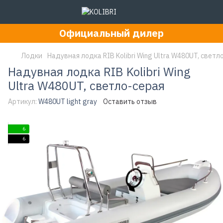
Официальный дилер
Лодки
Надувная лодка RIB Kolibri Wing Ultra W480UT, светл
Надувная лодка RIB Kolibri Wing
Ultra W480UT, светло-серая
Артикул:
W480UT light gray
Оставить отзыв
6
6