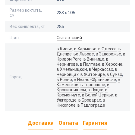
Размер кокпита,
283 х 105
см
Вес комплекта, кг
285
Цвет
Світло-сірий
в Киеве
,
в Харькове
,
в Одессе
,
в
Днепре
,
во Львове
,
в Запорожье
,
в
Кривом Роге
,
в Виннице
,
в
Чернигове
,
в Полтаве
,
в Херсоне
,
в Хмельницком
,
в Черкассах
,
в
Черновцах
,
в Житомире
,
в Сумах
,
Город
в Ровно
,
в Ивано-Франковске
,
в
Каменском
,
в Тернополе
,
в
Кропивницком
,
в Луцке
,
в
Кременчуге
,
в Белой Церкви
,
в
Ужгороде
,
в Броварах
,
в
Никополе
,
в Павлограде
Доставка
Оплата
Гарантия