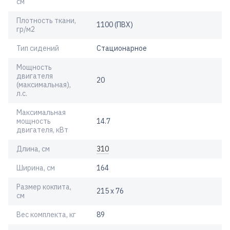
см
Плотность ткани,
1100 (ПВХ)
гр/м2
Тип сидений
Стационарное
Мощность
двигателя
20
(максимальная),
л.с.
Максимальная
мощность
14.7
двигателя, кВт
Длина, см
310
Ширина, см
164
Размер кокпита,
215 х 76
см
Вес комплекта, кг
89