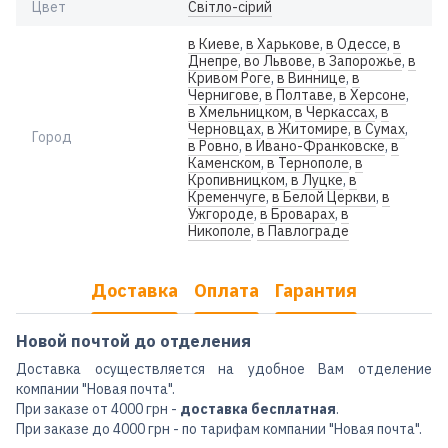
Цвет
Світло-сірий
в Киеве
,
в Харькове
,
в Одессе
,
в
Днепре
,
во Львове
,
в Запорожье
,
в
Кривом Роге
,
в Виннице
,
в
Чернигове
,
в Полтаве
,
в Херсоне
,
в Хмельницком
,
в Черкассах
,
в
Черновцах
,
в Житомире
,
в Сумах
,
Город
в Ровно
,
в Ивано-Франковске
,
в
Каменском
,
в Тернополе
,
в
Кропивницком
,
в Луцке
,
в
Кременчуге
,
в Белой Церкви
,
в
Ужгороде
,
в Броварах
,
в
Никополе
,
в Павлограде
Доставка
Оплата
Гарантия
Новой почтой до отделения
Доставка осуществляется на удобное Вам отделение
компании "Новая почта".
При заказе от 4000 грн -
доставка бесплатная
.
При заказе до 4000 грн - по тарифам компании "Новая почта".