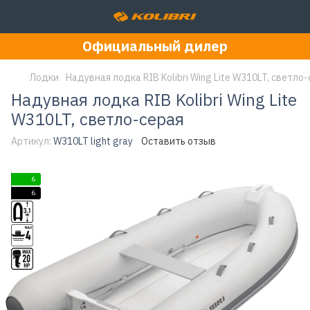
Официальный дилер
Лодки
Надувная лодка RIB Kolibri Wing Lite W310LT, светло
Надувная лодка RIB Kolibri Wing Lite
W310LT, светло-серая
Артикул:
W310LT light gray
Оставить отзыв
6
6