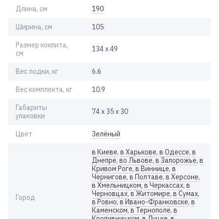
Длина, см
190
Ширина, см
105
Размер кокпита,
134 х 49
см
Вес лодки, кг
6.6
Вес комплекта, кг
10.9
Габариты
74 х 35 х 30
упаковки
Цвет
Зелёный
в Киеве
,
в Харькове
,
в Одессе
,
в
Днепре
,
во Львове
,
в Запорожье
,
в
Кривом Роге
,
в Виннице
,
в
Чернигове
,
в Полтаве
,
в Херсоне
,
в Хмельницком
,
в Черкассах
,
в
Черновцах
,
в Житомире
,
в Сумах
,
Город
в Ровно
,
в Ивано-Франковске
,
в
Каменском
,
в Тернополе
,
в
Кропивницком
,
в Луцке
,
в