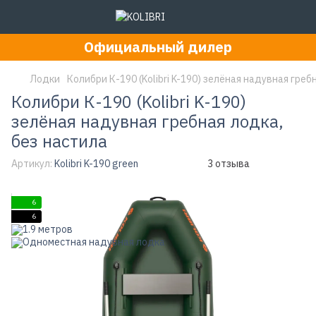
Официальный дилер
Лодки
Колибри К-190 (Kolibri K-190) зелёная надувная греб
Колибри К-190 (Kolibri K-190)
зелёная надувная гребная лодка,
без настила
Артикул:
Kolibri K-190 green
3 отзыва
6
6