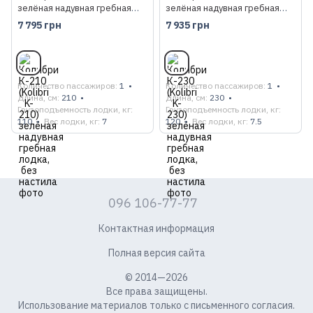
зелёная надувная гребная
зелёная надувная гребная
лодка, без настила
лодка, без настила
7 795 грн
7 935 грн
Количество пассажиров
1
Количество пассажиров
1
Длина, см
210
Длина, см
230
Грузоподъемность лодки, кг
Грузоподъемность лодки, кг
110
Вес лодки, кг
7
120
Вес лодки, кг
7.5
096 106-77-77
Контактная информация
Полная версия сайта
© 2014—2026
Все права защищены.
Использование материалов только с письменного согласия.