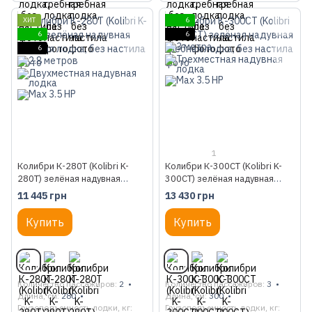
ХИТ
6
6
6
6
1
Колибри К-280Т (Kolibri K-
Колибри К-300СТ (Kolibri K-
280T) зелёная надувная
300CT) зелёная надувная
гребная лодка, без настила
гребная лодка, без настила
11 445 грн
13 430 грн
Купить
Купить
Количество пассажиров
2
Количество пассажиров
3
Длина, см
280
Длина, см
300
Грузоподъемность лодки, кг
Грузоподъемность лодки, кг