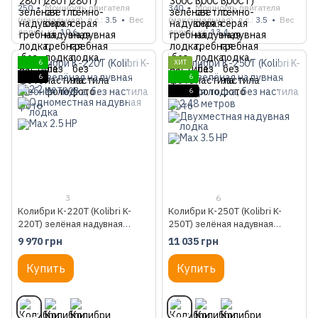
250
Мощность двигателя
340
Мощность двигателя
(максимальная), л.с.
3.5
Вес
(максимальная), л.с.
3.5
Вес
лодки, кг
10.6
лодки, кг
13.4
6
ХИТ
6
6
6
3
6
Колибри К-220Т (Kolibri K-
Колибри К-250Т (Kolibri K-
220T) зелёная надувная
250T) зелёная надувная
гребная лодка, без настила
гребная лодка, без настила
9 970 грн
11 035 грн
Купить
Купить