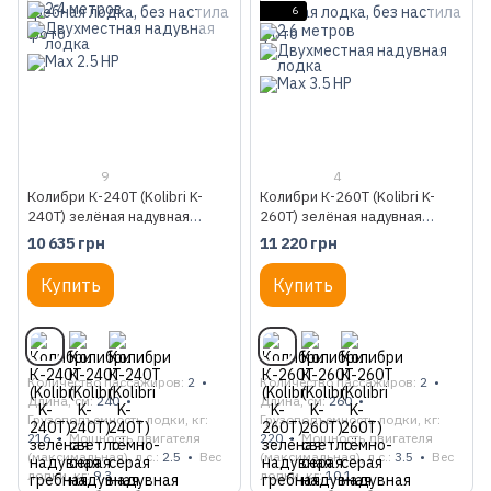
6
9
4
Колибри К-240Т (Kolibri K-
Колибри К-260Т (Kolibri K-
240T) зелёная надувная
260T) зелёная надувная
гребная лодка, без настила
гребная лодка, без настила
10 635 грн
11 220 грн
Купить
Купить
Количество пассажиров
2
Количество пассажиров
2
Длина, см
240
Длина, см
260
Грузоподъемность лодки, кг
Грузоподъемность лодки, кг
216
Мощность двигателя
220
Мощность двигателя
(максимальная), л.с.
2.5
Вес
(максимальная), л.с.
3.5
Вес
лодки, кг
9.3
лодки, кг
10.1