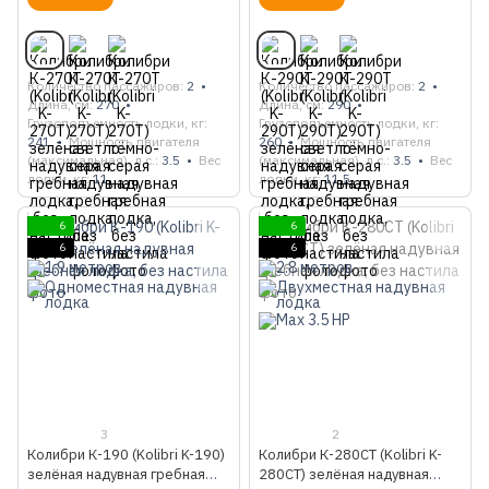
Количество пассажиров
2
Количество пассажиров
2
Длина, см
270
Длина, см
290
Грузоподъемность лодки, кг
Грузоподъемность лодки, кг
241
Мощность двигателя
260
Мощность двигателя
(максимальная), л.с.
3.5
Вес
(максимальная), л.с.
3.5
Вес
лодки, кг
11
лодки, кг
11.5
6
6
6
6
3
2
Колибри К-190 (Kolibri K-190)
Колибри К-280СТ (Kolibri K-
зелёная надувная гребная
280CT) зелёная надувная