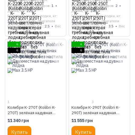
Количество пассажиров
1
Количество пассажиров
2
Длина, см
220
Длина, см
248
Грузоподъемность лодки, кг
Грузоподъемность лодки, кг
160
Мощность двигателя
212
Мощность двигателя
(максимальная), л.с.
2.5
Вес
(максимальная), л.с.
3.5
Вес
лодки, кг
8.5
лодки, кг
10
6
6
6
6
1
3
Колибри К-270Т (Kolibri K-
Колибри К-290Т (Kolibri K-
270T) зелёная надувная
290T) зелёная надувная
гребная лодка, без настила
гребная лодка, без настила
11 340 грн
11 555 грн
Купить
Купить