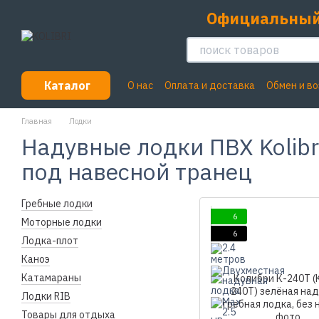
Перейти к основному контенту
Официальный
Каталог
О нас
Оплата и доставка
Обмен и в
Пользовательское соглашение
Главная
Лодки
Надувные лодки ПВХ Kolibr
под навесной транец
Гребные лодки
6
Моторные лодки
6
Лодка-плот
Каноэ
Катамараны
Лодки RIB
Товары для отдыха