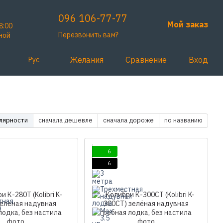
096 106-77-77
Мой заказ
8:00
Перезвонить вам?
ной
Желания
Сравнение
Вход
Рус
улярности
сначала дешевле
сначала дороже
по названию
6
6