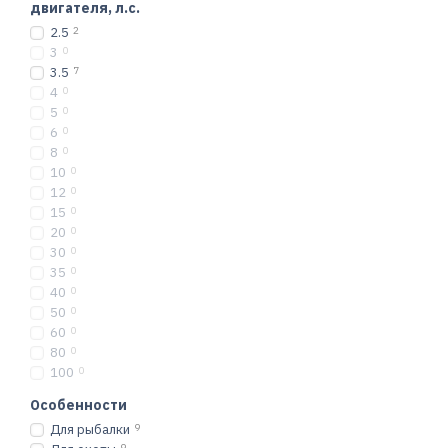
Купите лодку д
двигателя, л.с.
2.5
2
Мы предлагаем широки
3
0
то
лодки из ПВХ под мото
3.5
7
отзывы пользователей, 
4
0
5
0
6
0
8
0
10
0
12
0
15
0
20
0
30
0
35
0
40
0
50
0
60
0
80
0
100
0
Особенности
Для рыбалки
9
9