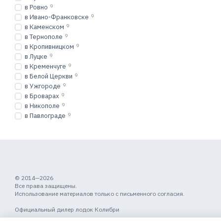
в Ровно
9
в Ивано-Франковске
9
в Каменском
9
в Тернополе
9
в Кропивницком
9
в Луцке
9
в Кременчуге
9
в Белой Церкви
9
в Ужгороде
9
в Броварах
9
в Никополе
9
в Павлограде
9
© 2014—2026
Все права защищены.
Использование материалов только с письменного согласия.
Официальный дилер лодок Колибри