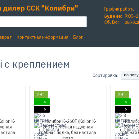
 дилер ССК "Колибри"
График работы:
Будние:
9:00–1
Сб, Вc:
выход
озврат
Контактная информация
Блог
i с креплением
по поп
Сортировка:
ХИТ
ХИТ
6
6
6
6