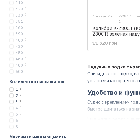
310
0
320
0
330
0
Артикул: Kolibri K-280CT gre
351
0
2
360
0
Колибри К-280СТ (Kol
280CT) зелёная над
390
0
гребная лодка, без 
400
0
11 920 грн
430
0
450
0
460
0
480
0
Надувные лодки с креп
500
0
Они идеально подходят
установки мотора, что з
Количество пассажиров
1
1
Удобство и фун
2
7
3
1
Судно с креплением под 
4
0
быстро двигаться на зна
5
0
Еще одним важным преим
6
0
ценит удобство и моби
8
0
краткосрочных выездов 
Максимальная мощность