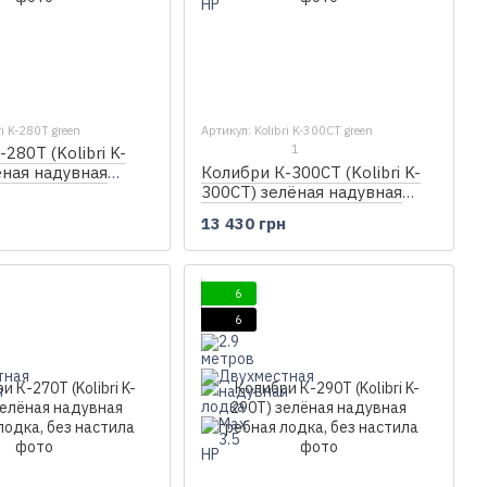
ri K-280T green
Артикул: Kolibri K-300CT green
1
280Т (Kolibri K-
ёная надувная
Колибри К-300СТ (Kolibri K-
одка, без настила
300CT) зелёная надувная
н
гребная лодка, без настила
13 430 грн
6
6