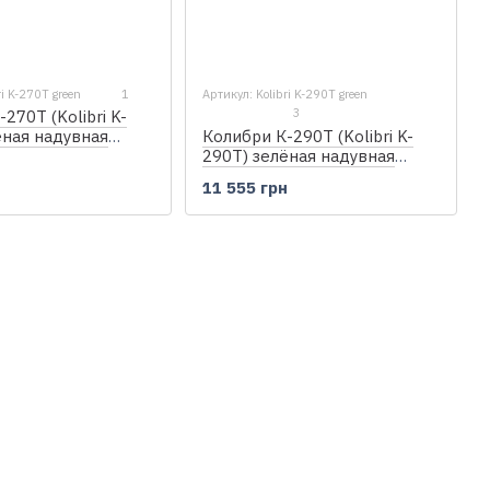
ri K-270T green
1
Артикул: Kolibri K-290T green
3
270Т (Kolibri K-
Колибри К-290Т (Kolibri K-
ёная надувная
290T) зелёная надувная
одка, без настила
н
гребная лодка, без настила
11 555 грн