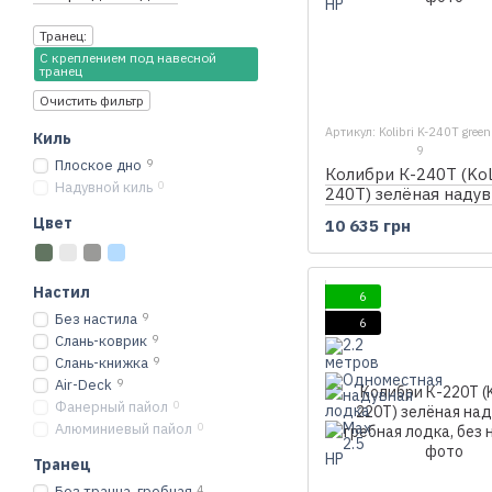
Транец:
С креплением под навесной
транец
Очистить фильтр
Артикул: Kolibri K-240T green
Киль
9
Плоское дно
9
Колибри К-240Т (Koli
Надувной киль
0
240T) зелёная надув
гребная лодка, без 
Цвет
10 635 грн
Настил
6
Без настила
9
6
Слань-коврик
9
Слань-книжка
9
Air-Deck
9
Фанерный пайол
0
Алюминиевый пайол
0
Транец
Без транца, гребная
4