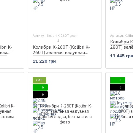
Артикул: Kolibri K-260T green
Артикул: Kolib
4
Колибри К-
bri K-
Колибри К-260Т (Kolibri K-
280T) зел
ная
260T) зелёная надувная
гребная л
11 445 гр
настила
гребная лодка, без настила
11 220 грн
ХИТ
6
6
6
6