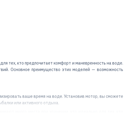
для тех, кто предпочитает комфорт и маневренность на воде.
твий. Основное преимущество этих моделей — возможность
мизировать ваше время на воде. Установив мотор, вы сможете
ыбалки или активного отдыха.
имают много места при хранении, что идеально для тех, кто
 собой в поход, путешествие или просто использовать для