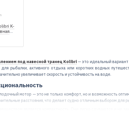
en
ibri K-
увная
настила
лением под навесной транец Kolibri
— это идеальный вариант 
 для рыбалки, активного отдыха или коротких водных путешес
начительно увеличивает скорость и устойчивость на воде.
кциональность
лодочный мотор — это не только комфорт, но и возможность опти
чительные расстояния, что делает судно отличным выбором для р
уществом является компактность. Они легко сдуваются и не зан
льность. Вы можете забрать такую
плоскодонную ПВХ лодку
с
на природу.