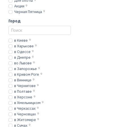
Для охоты
Акции
9
Черная Пятница
9
Город
в Киеве
9
в Харькове
9
в Одессе
9
в Днепре
9
во Львове
9
в Запорожье
9
в Кривом Роге
9
в Виннице
9
в Чернигове
9
в Полтаве
9
в Херсоне
9
в Хмельницком
9
в Черкассах
9
в Черновцах
9
в Житомире
9
в Сумах
9