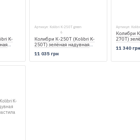
Артикул: Kolibri K-250T green
Артикул: Kolib
6
Колибри К-
bri K-
Колибри К-250Т (Kolibri K-
270T) зел
ная
250T) зелёная надувная
гребная л
11 340 гр
настила
гребная лодка, без настила
11 035 грн