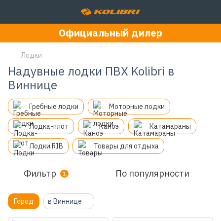
Официальный дилер
Лодки
Надувные лодки ПВХ Kolibri в
Виннице
Гребные лодки
Моторные лодки
Лодка-плот
Каноэ
Катамараны
Лодки RIB
Товары для отдыха
Фильтр
По популярности
1
Город
в Виннице