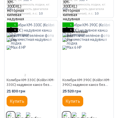
Грузоподъемность лодки, кг
Грузоподъемность лодки, кг
500
Мощность двигателя
500
Мощность двигателя
(максимальная), л.с.
10
(максимальная), л.с.
10
6
6
6
6
2
Колибри КМ-330С (Kolibri KM-
Колибри КМ-390С (Kolibri KM-
330C) надувное каноэ без
390C) надувное каноэ без
настила, зелёное
настила, зелёное
21 830 грн
25 520 грн
Купить
Купить