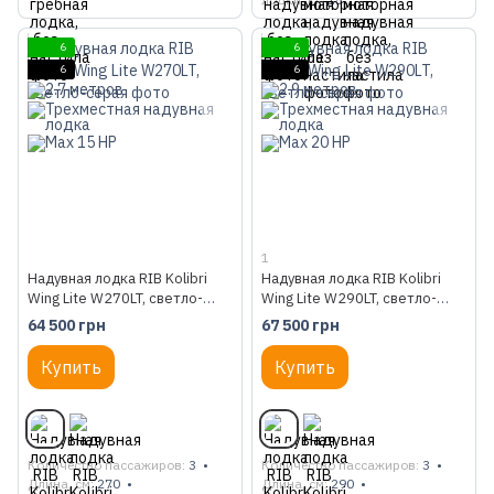
6
6
6
6
1
Надувная лодка RIB Kolibri
Надувная лодка RIB Kolibri
Wing Lite W270LT, светло-
Wing Lite W290LT, светло-
серая
серая
64 500 грн
67 500 грн
Купить
Купить
Количество пассажиров
3
Количество пассажиров
3
Длина, см
270
Длина, см
290