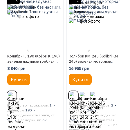
6
6
3
6
Колибри К-190 (Kolibri K-190)
Колибри КМ-245 (Kolibri KM-
зелёная надувная гребная
245) зелёная моторная
лодка, без настила
надувная лодка, без настила
8 840 грн
16 955 грн
Купить
Купить
Количество пассажиров
1
Количество пассажиров
2
Длина, см
190
Длина, см
245
Грузоподъемность лодки, кг
Грузоподъемность лодки, кг
100
Вес лодки, кг
6.6
260
Мощность двигателя
(максимальная), л.с.
5
Вес
лодки, кг
15