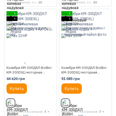
(максимальная), л.с.
20
(максимальная), л.с.
20
6
6
6
6
4
Колибри КМ-300ДХЛ (Kolibri
Колибри КМ-300ДХЛ (Kolibri
KM-300DXL) моторная
KM-300DXL) моторная
килевая надувная лодка + Air-
килевая надувная лодка +
44 620 грн
51 085 грн
Deck
алюминиевый пайол
Купить
Купить
Количество пассажиров
3
Количество пассажиров
3
Длина, см
300
Длина, см
300