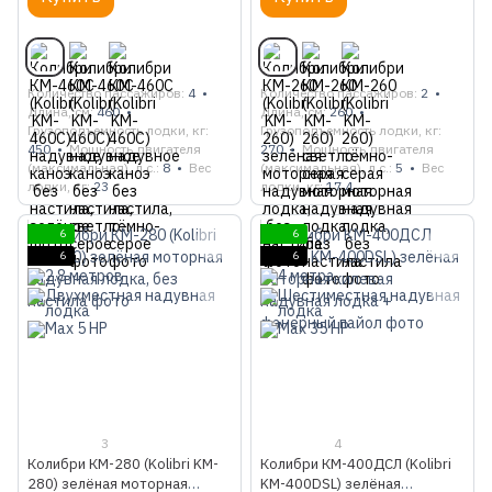
Количество пассажиров
4
Количество пассажиров
2
Длина, см
460
Длина, см
260
Грузоподъемность лодки, кг
Грузоподъемность лодки, кг
450
Мощность двигателя
270
Мощность двигателя
(максимальная), л.с.
8
Вес
(максимальная), л.с.
5
Вес
лодки, кг
23
лодки, кг
17.4
6
6
6
6
3
4
Колибри КМ-280 (Kolibri KM-
Колибри КМ-400ДСЛ (Kolibri
280) зелёная моторная
KM-400DSL) зелёная