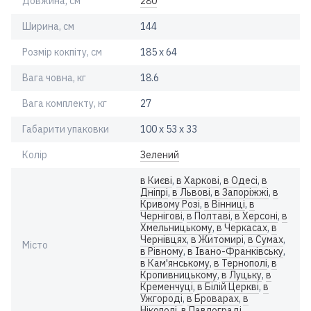
Довжина, см
280
Ширина, см
144
Розмір кокпіту, см
185 х 64
Вага човна, кг
18.6
Вага комплекту, кг
27
Габарити упаковки
100 х 53 х 33
Колір
Зелений
в Києві
,
в Харкові
,
в Одесі
,
в
Дніпрі
,
в Львові
,
в Запоріжжі
,
в
Кривому Розі
,
в Вінниці
,
в
Чернігові
,
в Полтаві
,
в Херсоні
,
в
Хмельницькому
,
в Черкасах
,
в
Чернівцях
,
в Житомирі
,
в Сумах
,
Місто
в Рівному
,
в Івано-Франківську
,
в Кам'янському
,
в Тернополі
,
в
Кропивницькому
,
в Луцьку
,
в
Кременчуці
,
в Білій Церкві
,
в
Ужгороді
,
в Броварах
,
в
Нікополі
,
в Павлограді