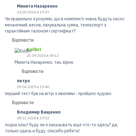
Микита Назаренко
24.09.2024 в 19:07
Чи правильно я розумію, що в комплекті човна будуть насос
механічний, весла, пакувальна сумка, техпаспорт з
гарантійним талоном і сертифікат?
Відповісти
Kolibri
25.09.2024 в 09:12
Микита Назаренко, так, вірно
Відповісти
петро
09.04.2019 в 19:40
перший тест був на вітрі з хвилями - пройшло чудово
Відповісти
Владимир Ващенко
08.11.2018 в 19:52
лодка клас! буду ли я заказывать ещё что-то здесь? да,
только здесь и буду. спасибо ребята!