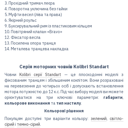
3. Прохідний тримач леєра
4. Поворотна уключина без гайки
5. Муфти весел (ліва та права)
6. Якірний роульс
9. Буксирувальний рим із пластиковим кільцем
10. Повітряний клапан «Bravo»
12. Фіксатор весла
13. Посилена опора транця
14. Металева транцева накладка
Серія моторних човнів Kolibri Standart
Човни
Kolibri серії Standart
— це плоскодонні моделі з
фіксованим транцем і збільшеним кокпітом. Вони розраховані
на перевезення до чотирьох осіб і допускають встановлення
мотора потужністю до 12 к.с. Під час вибору моделі ви можете
орієнтуватися на три ключові параметри:
габарити
,
кольорове виконання
та
тип настилу
.
Кольорові рішення
Покупцям доступні три варіанти кольору:
зелений
,
світло-
сірий
і
темно-сірий
.