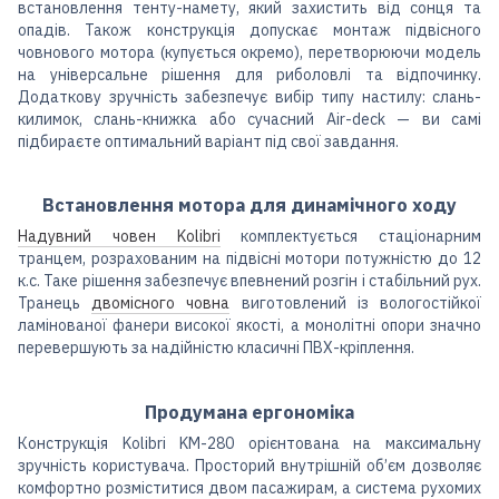
встановлення тенту-намету, який захистить від сонця та
опадів. Також конструкція допускає монтаж підвісного
човнового мотора (купується окремо), перетворюючи модель
на універсальне рішення для риболовлі та відпочинку.
Додаткову зручність забезпечує вибір типу настилу: слань-
килимок, слань-книжка або сучасний Air-deck — ви самі
підбираєте оптимальний варіант під свої завдання.
Встановлення мотора для динамічного ходу
Надувний човен Kolibri
комплектується стаціонарним
транцем, розрахованим на підвісні мотори потужністю до 12
к.с. Таке рішення забезпечує впевнений розгін і стабільний рух.
Транець
двомісного човна
виготовлений із вологостійкої
ламінованої фанери високої якості, а монолітні опори значно
перевершують за надійністю класичні ПВХ-кріплення.
Продумана ергономіка
Конструкція Kolibri KM-280 орієнтована на максимальну
зручність користувача. Просторий внутрішній об’єм дозволяє
комфортно розміститися двом пасажирам, а система рухомих