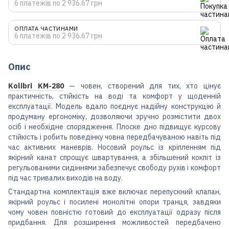
6 платежів по 2 936.67 грн
ОПЛАТА ЧАСТИНАМИ
6 платежів по 2 936.67 грн
Опис
Kolibri KM-280
— човен, створений для тих, хто цінує
практичність, стійкість на воді та комфорт у щоденній
експлуатації. Модель вдало поєднує надійну конструкцію й
продуману ергономіку, дозволяючи зручно розмістити двох
осіб і необхідне спорядження. Плоске дно підвищує курсову
стійкість і робить поведінку човна передбачуваною навіть під
час активних маневрів. Носовий роульс із кріпленням під
якірний канат спрощує швартування, а збільшений кокпіт із
регульованими сидіннями забезпечує свободу рухів і комфорт
під час тривалих виходів на воду.
Стандартна комплектація вже включає перепускний клапан,
якірний роульс і посилені монолітні опори транця, завдяки
чому човен повністю готовий до експлуатації одразу після
придбання. Для розширення можливостей передбачено