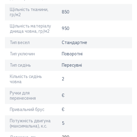
Щільність тканини,
850
гр/м2
Щільність матеріалу
950
днища човна, гр/м2
Тип весел
Стандартне
Тип уключин
Поворотні
Тип сидінь
Пересувні
Кількість сидінь
2
човна
Ручки для
Є
перенесення
Привальний брус
Є
Потужність двигуна
5
(максимальна), к.с.