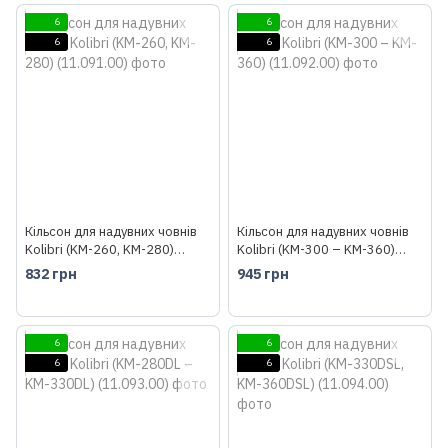
6
6
6
6
Кільсон для надувних човнів
Кільсон для надувних човнів
Kolibri (KM-260, KM-280)
Kolibri (KM-300 – KM-360)
(11.091.00)
(11.092.00)
832 грн
945 грн
6
6
6
6