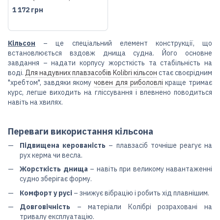
450DSL) (11.095.00)
1 172 грн
Кільсон
– це спеціальний елемент конструкції, що
встановлюється вздовж днища судна. Його основне
завдання – надати корпусу жорсткість та стабільність на
воді.
Для надувних плавзасобів Kolibri кільсон
стає своєрідним
"хребтом", завдяки якому
човен для риболовлі
краще тримає
курс, легше виходить на гліссування і впевнено поводиться
навіть на хвилях.
Переваги використання кільсона
Підвищена керованість
– плавзасіб точніше реагує на
рух керма чи весла.
Жорсткість днища
– навіть при великому навантаженні
судно зберігає форму.
Комфорт у русі
– знижує вібрацію і робить хід плавнішим.
Довговічність
– матеріали Колібрі розраховані на
тривалу експлуатацію.