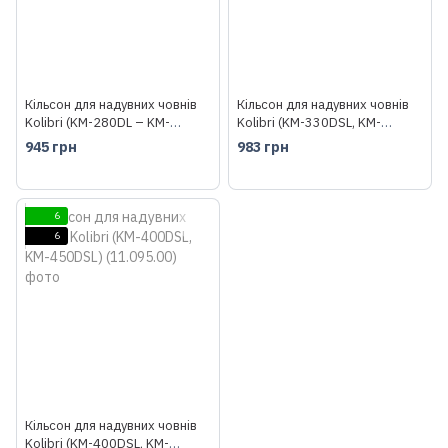
Кільсон для надувних човнів
Кільсон для надувних човнів
Kolibri (KM-280DL – KM-
Kolibri (KM-330DSL, KM-
330DL) (11.093.00)
360DSL) (11.094.00)
945 грн
983 грн
6
6
Кільсон для надувних човнів
Kolibri (KM-400DSL, KM-