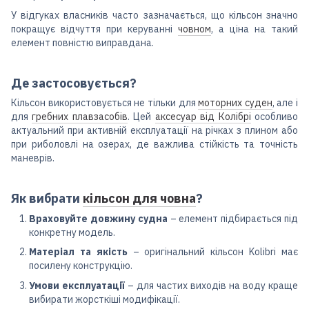
У відгуках власників часто зазначається, що кільсон значно
покращує відчуття при керуванні
човном
, а ціна на такий
елемент повністю виправдана.
Де застосовується?
Кільсон використовується не тільки для
моторних суден
, але і
для
гребних плавзасобів
. Цей
аксесуар від Колібрі
особливо
актуальний при активній експлуатації на річках з плином або
при риболовлі на озерах, де важлива стійкість та точність
маневрів.
Як вибрати
кільсон для човна
?
Враховуйте довжину судна
– елемент підбирається під
конкретну модель.
Матеріал та якість
– оригінальний кільсон Kolibri має
посилену конструкцію.
Умови експлуатації
– для частих виходів на воду краще
вибирати жорсткіші модифікації.