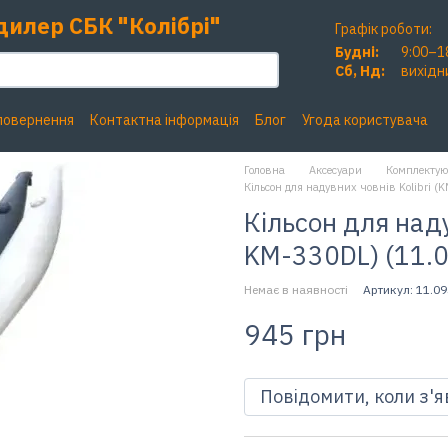
дилер СБК "Колібрі"
Графік роботи:
Будні:
9:00–1
Сб, Нд:
вихідн
 повернення
Контактна інформація
Блог
Угода користувача
Головна
Аксесуари
Комплектую
Кільсон для надувних човнів Kolibri 
Кільсон для наду
KM-330DL) (11.0
Немає в наявності
Артикул: 11.09
945 грн
Повідомити, коли з'