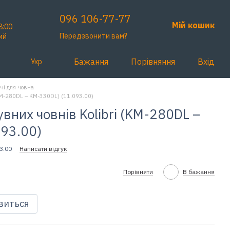
096 106-77-77
Мій кошик
8:00
Передзвонити вам?
ий
Бажання
Порівняння
Вхід
Укр
чі для човна
(KM-280DL – KM-330DL) (11.093.00)
вних човнів Kolibri (KM-280DL –
93.00)
3.00
Написати відгук
Порівняти
В бажання
явиться