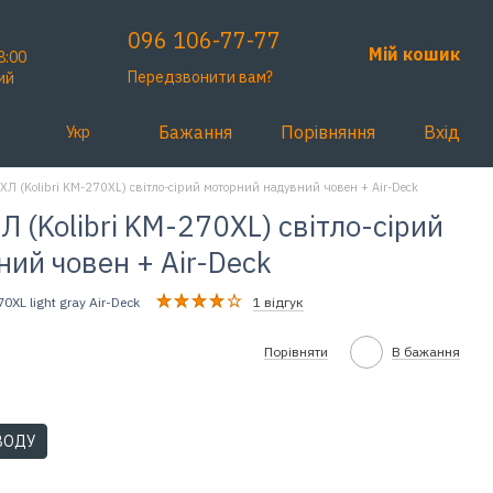
096 106-77-77
Мій кошик
8:00
Передзвонити вам?
ий
Бажання
Порівняння
Вхід
Укр
ХЛ (Kolibri KM-270XL) світло-сірий моторний надувний човен + Air-Deck
 (Kolibri KM-270XL) світло-сірий
ий човен + Air-Deck
0XL light gray Air-Deck
1 відгук
Порівняти
В бажання
ВОДУ