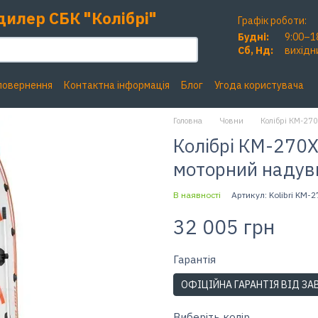
дилер СБК "Колібрі"
Графік роботи:
Будні:
9:00–1
Сб, Нд:
вихідн
 повернення
Контактна інформація
Блог
Угода користувача
Головна
Човни
Колібрі КМ-270
Колібрі КМ-270ХЛ
моторний надувн
В наявності
Артикул: Kolibri KM-27
32 005 грн
Гарантiя
ОФІЦІЙНА ГАРАНТІЯ ВІД ЗА
Виберіть колір