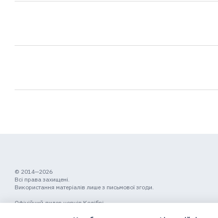
© 2014—2026
Всі права захищені.
Використання матеріалів лише з письмової згоди.
Офіційний дилер човнів Колібрі
Мобільна версія