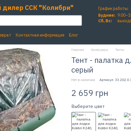
 дилер ССК "Колибри"
График работы:
Будние:
9:00–1
Сб, Вc:
выход
озврат
Контактная информация
Блог
Главная
Аксессуары
Тенты
Тент - палатка д
серый
Нет в наличии
Артикул: 33.202.0.
2 659 грн
Выберите цвет