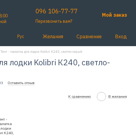
096 106-77-77
Мой заказ
8:00
Перезвонить вам?
ной
Желания
Сравнение
Вход
Рус
Тент - палатка для лодки Kolibri К240, светло-серый
ля лодки Kolibri К240, светло-
33
Оставить отзыв
К сравнению
В желания