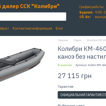
 дилер ССК "Колибри"
График работы:
Будние:
9:00–1
Сб, Вc:
выход
озврат
Контактная информация
Блог
Главная
Лодки
Колибри КМ-460
Колибри КМ-460С
каноэ без насти
В наличии
Артикул: Kolibri KM-46
27 115 грн
Гарантия
ОФИЦИАЛЬНАЯ ГАРАНТИЯ О
Выберите цвет