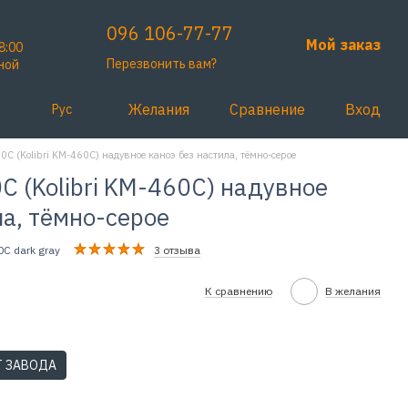
096 106-77-77
Мой заказ
8:00
Перезвонить вам?
ной
Желания
Сравнение
Вход
Рус
С (Kolibri KM-460C) надувное каноэ без настила, тёмно-серое
 (Kolibri KM-460C) надувное
ла, тёмно-серое
0C dark gray
3 отзыва
К сравнению
В желания
Т ЗАВОДА