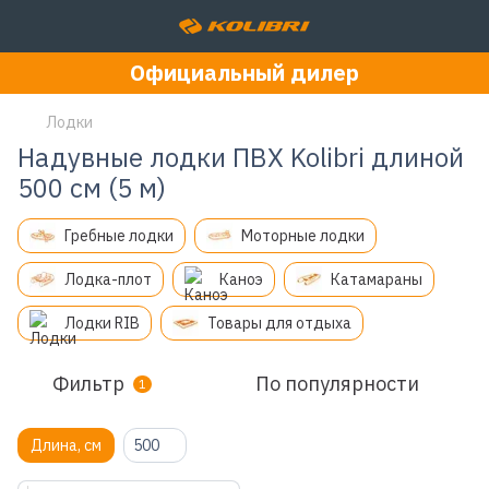
Официальный дилер
Лодки
Надувные лодки ПВХ Kolibri длиной
500 см (5 м)
Гребные лодки
Моторные лодки
Лодка-плот
Каноэ
Катамараны
Лодки RIB
Товары для отдыха
Фильтр
По популярности
1
Длина, см
500