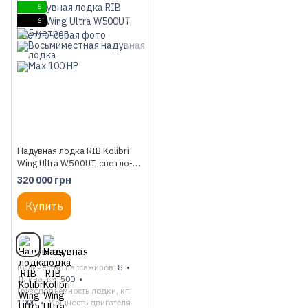
6
6
Надувная лодка RIB Kolibri
Wing Ultra W500UT, светло-
серая
320 000 грн
Купить
Количество пассажиров
8
Длина, см
500
Грузоподъемность лодки, кг
1000
Мощность двигателя