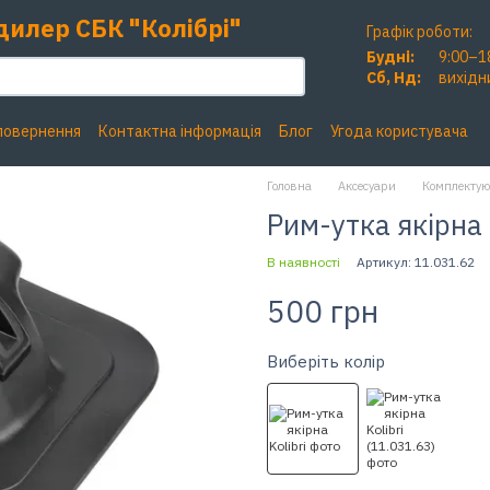
дилер СБК "Колібрі"
Графік роботи:
Будні:
9:00–1
Сб, Нд:
вихідн
 повернення
Контактна інформація
Блог
Угода користувача
Головна
Аксесуари
Комплектую
Рим-утка якірна K
В наявності
Артикул: 11.031.62
500 грн
Виберіть колір