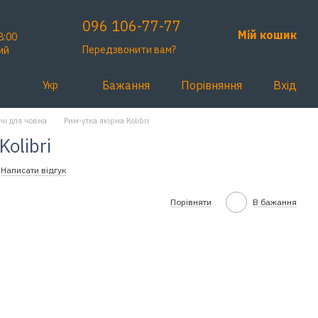
096 106-77-77
Мій кошик
8:00
Передзвонити вам?
ий
Бажання
Порівняння
Вхід
Укр
чі для човна
Рим-утка якірна Kolibri
olibri
Написати відгук
Порівняти
В бажання