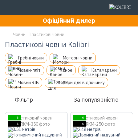
Офіційний дилер
Човни
Пластикові човни
Пластикові човни Kolibri
Гребні човни
Моторні човни
Човен-пліт
Каное
Катамарани
Човни RIB
Товари для відпочинку
Фільтр
За популярністю
6
6
6
6