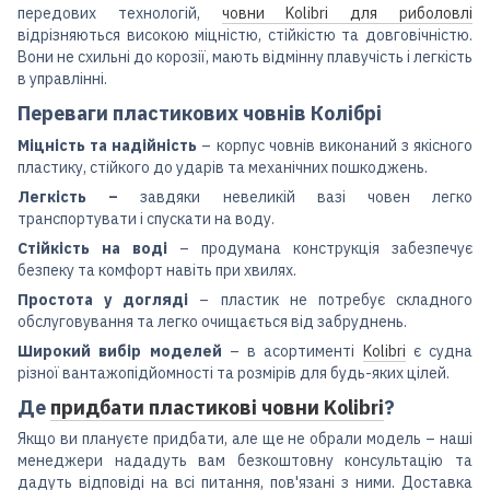
передових технологій,
човни Kolibri для риболовлі
відрізняються високою міцністю, стійкістю та довговічністю.
Вони не схильні до корозії, мають відмінну плавучість і легкість
в управлінні.
Переваги пластикових човнів Колібрі
Міцність та надійність
– корпус човнів виконаний з якісного
пластику, стійкого до ударів та механічних пошкоджень.
Легкість –
завдяки невеликій вазі човен легко
транспортувати і спускати на воду.
Стійкість на воді
– продумана конструкція забезпечує
безпеку та комфорт навіть при хвилях.
Простота у догляді
– пластик не потребує складного
обслуговування та легко очищається від забруднень.
Широкий вибір моделей
– в асортименті
Kolibri
є судна
різної вантажопідйомності та розмірів для будь-яких цілей.
Де
придбати пластикові човни Kolibri
?
Якщо ви плануєте придбати, але ще не обрали модель – наші
менеджери нададуть вам безкоштовну консультацію та
дадуть відповіді на всі питання, пов'язані з ними. Доставка