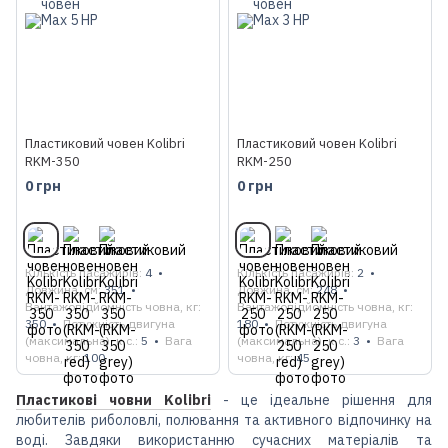
Пластиковий човен Kolibri
Пластиковий човен Kolibri
RKM-350
RKM-250
0 грн
0 грн
Кількість пасажирів
4
Кількість пасажирів
2
Довжина, см
351
Довжина, см
248
Вантажопідйомність човна, кг
Вантажопідйомність човна, кг
350
Потужність двигуна
180
Потужність двигуна
(максимальна), к.с.
5
Вага
(максимальна), к.с.
3
Вага
човна, кг
100
човна, кг
45
Пластикові човни Kolibri
- це ідеальне рішення для
любителів риболовлі, полювання та активного відпочинку на
воді. Завдяки використанню сучасних матеріалів та