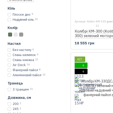
Кіль
Плоске дно
9
Надувний кіль
22
Артикул: Kolibri KM-300 gree
11
Колір
Колібрі КМ-300 (Koli
300) зелений мотор
надувний човен, без
18 555 грн
Настил
Без настилу
6
Слань-килимок
6
ХІТ
Слань-книжка
12
Air-Deck
16
6
Фанерний пайол
8
6
Алюмінієвий пайол
12
Транець
З транцем
31
Довжина, см
200
1
245
2