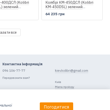
-400ДСЛ (Kolibri
Колібрі КМ-450ДСЛ (Kolibri
) зелений
KM-450DSL) зелений
кільовий надувний
моторний кільовий надувний
н
64 235 грн
анерний пайол
човен + фанерний пайол
казати все
Контактна інформація
096 106-77-77
kiev.kolibri@gmail.com
Передзвонити вам?
Київ
Мапа проїзду
имальної
Погодитися