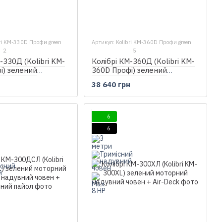
bri KM-330D Профи green
Артикул: Kolibri KM-360D Профи green
2
5
-330Д (Kolibri KM-
Колібрі КМ-360Д (Kolibri KM-
і) зелений
360D Профі) зелений
кільовий надувний
моторний кільовий надувний
н
38 640 грн
анерний пайол
човен + фанерний пайол
6
6