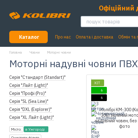
Перейти до основного контенту
Офіційний 
Каталог
Про нас
Оплата і доставка
Обмін та
Головна
Човни
Моторні човни
Моторні надувні човни ПВХ 
Серія "Стандарт (Standart)"
ХІТ
Серія "Лайт (Light)"
6
Серія "Профі (Pro)"
6
Серія "SL (Sea Line)"
Серія "DXL (Explorer)"
Серія "XL Лайт (Light)"
Місто:
в Ужгороді
Очистити фільтр