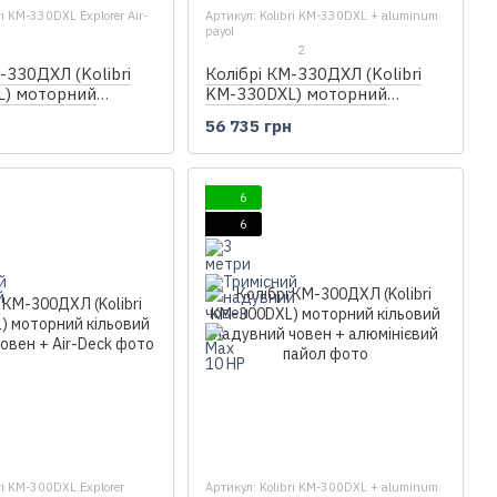
ri KM-330DXL Explorer Air-
Артикул: Kolibri KM-330DXL + aluminum
payol
2
Колібрі КМ-330ДХЛ (Kolibri
-330ДХЛ (Kolibri
KM-330DXL) моторний
L) моторний
кільовий надувний човен +
надувний човен +
56 735 грн
н
алюмінієвий пайол
6
6
ri KM-300DXL Explorer
Артикул: Kolibri KM-300DXL + aluminum