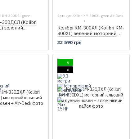
ri KM-300DSL green
Артикул: Kolibri KM-300XL green Air-Deck
3
-300ДСЛ (Kolibri
) зелений
Колібрі КМ-300ХЛ (Kolibri KM-
кільовий надувний
300XL) зелений моторний
н
анерний пайол
надувний човен + Air-Deck
33 590 грн
6
6