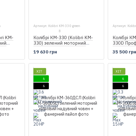
n
Артикул: Kolibri KM-330 green
Артикул: Koli
8
bri KM-
Колібрі КМ-330 (Kolibri KM-
Колібрі КМ
ний
330) зелений моторний
330D Проф
 настилу
надувний човен, без настилу
моторний 
19 630 грн
35 500 гр
човен + ф
ХІТ
ХІТ
6
6
6
6