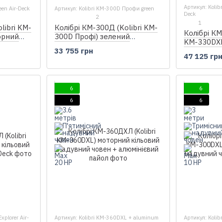
Артикул: Kolib
een Air-Deck
Артикул: Kolibri KM-300D Профи green
Deck
2
1
libri KM-
Колібрі КМ-300Д (Kolibri KM-
Колібрі КМ
орний
300D Профі) зелений
KM-330DX
r-Deck
моторний кільовий надувний
33 755 грн
кільовий 
човен + фанерний пайол
47 125 гр
Air-Deck
6
6
6
6
xplorer Air-
Артикул: Kolibri KM-360DXL + aluminum
Артикул: Kolib