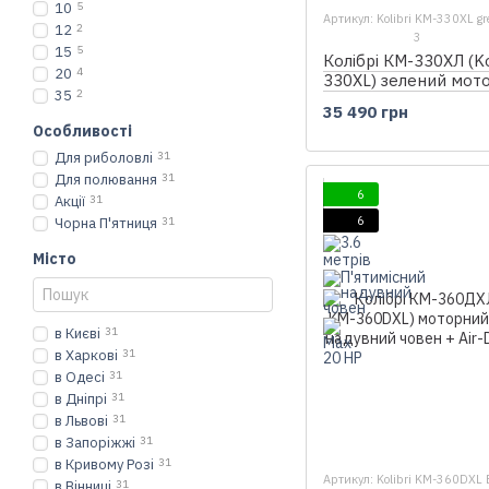
10
5
Артикул: Kolibri KM-330XL gr
12
2
3
15
5
Колібрі КМ-330ХЛ (Ko
20
4
330XL) зелений мот
35
2
надувний човен + Ai
35 490 грн
Особливості
Для риболовлі
31
Для полювання
31
6
Акції
31
6
Чорна П'ятниця
31
Місто
в Києві
31
в Харкові
31
в Одесі
31
в Дніпрі
31
в Львові
31
в Запоріжжі
31
в Кривому Розі
31
Артикул: Kolibri KM-360DXL E
в Вінниці
31