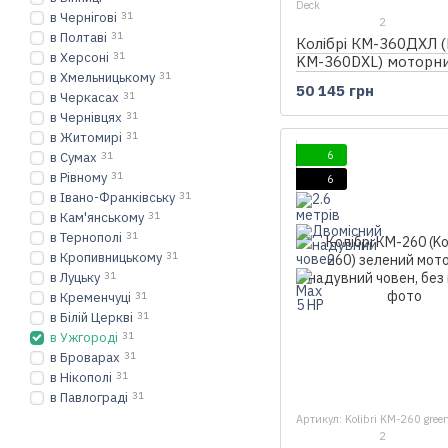
Deck
в Чернігові
31
2
в Полтаві
31
Колібрі КМ-360ДХЛ (K
в Херсоні
31
KM-360DXL) моторн
в Хмельницькому
31
кільовий надувний ч
50 145 грн
Air-Deck
в Черкасах
31
в Чернівцях
31
в Житомирі
31
6
в Сумах
31
в Рівному
31
6
в Івано-Франківську
31
в Кам'янському
31
в Тернополі
31
в Кропивницькому
31
в Луцьку
31
в Кременчуці
31
в Білій Церкві
31
в Ужгороді
31
в Броварах
31
в Нікополі
31
в Павлограді
31
Артикул: Kolibri KM-260 gree
2