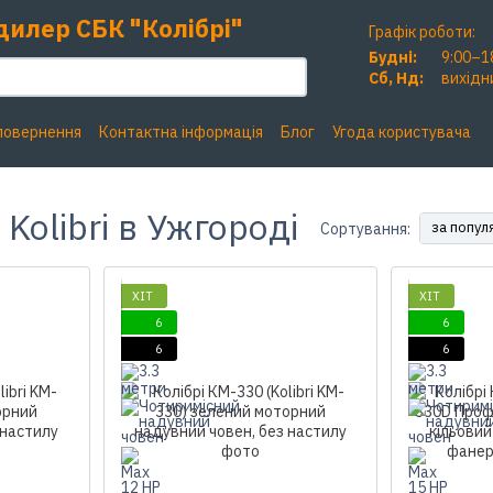
дилер СБК "Колібрі"
Графік роботи:
Будні:
9:00–1
Сб, Нд:
вихідн
 повернення
Контактна інформація
Блог
Угода користувача
Kolibri в Ужгороді
за попул
Сортування:
ХІТ
ХІТ
6
6
6
6