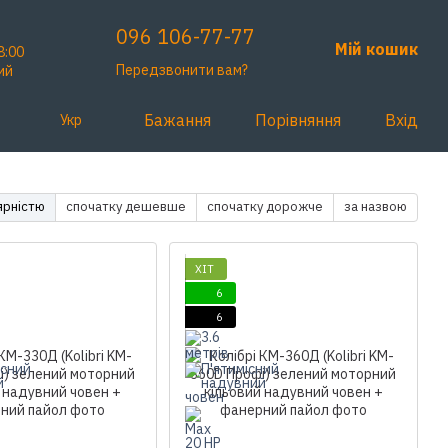
096 106-77-77
Мій кошик
8:00
Передзвонити вам?
ий
Бажання
Порівняння
Вхід
Укр
ярністю
спочатку дешевше
спочатку дорожче
за назвою
ХІТ
6
6