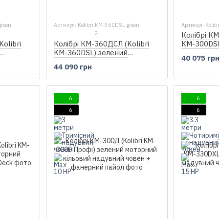
green
Артикул: Kolibri KM-360DSL green
Артикул: Kolib
2
Колібрі КМ
olibri
Колібрі КМ-360ДСЛ (Kolibri
KM-300DSL
KM-360DSL) зелений
моторний 
40 075 гр
надувний
моторний кільовий надувний
човен + ф
44 090 грн
айол
човен + фанерний пайол
6
6
6
6