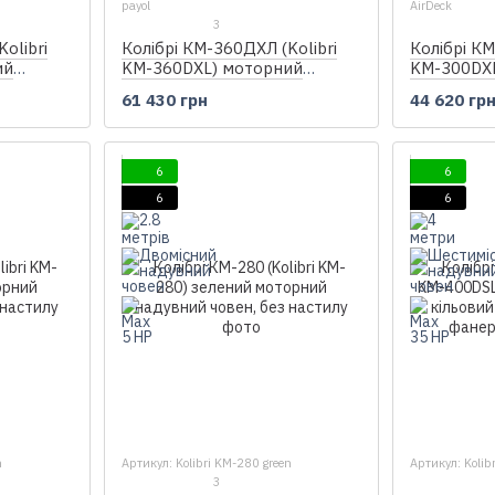
payol
AirDeck
3
olibri
Колібрі КМ-360ДХЛ (Kolibri
Колібрі КМ
ий
KM-360DXL) моторний
KM-300DX
овен +
кільовий надувний човен +
кільовий 
61 430 грн
44 620 гр
алюмінієвий пайол
Air-Deck
6
6
6
6
n
Артикул: Kolibri KM-280 green
Артикул: Kolib
3