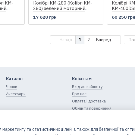
bri KM-
Колібрі КМ-280 (Kolibri KM-
Колібрі КМ
ний
280) зелений моторний
KM-400DSL
 настилу
надувний човен, без настилу
моторний 
17 620 грн
60 250 гр
човен + ф
Назад
1
2
Вперед
По
Каталог
Клієнтам
Човни
Вхід до кабінету
Аксесуари
Про нас
Оплата і доставка
Обмін та повернення
Контактна інформація
Блог
 маркетингу та статистичних цілей, а також для безпечної та опт
Угода користувача