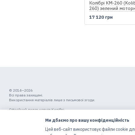
Колібрі КМ-260 (Koli
260) зелений мотор
надувний човен, без
17 120 грн
© 2014—2026
Всі права захищені.
Використання матеріалів лише з письмової згоди.
Офіційний дилер човнів Колібрі
Мобільна версія
Ми дбаємо про вашу конфіденційність
Цей веб-сайт використовує файли cookie для