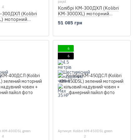
payol
4
Колібрі КМ-300ДХЛ (Kolibri
-300ДХЛ (Kolibri
KM-300DXL) моторний
L) моторний
кільовий надувний човен +
51 085 грн
надувний човен +
алюмінієвий пайол
н
6
6
ri KM-400DSL green
Артикул: Kolibri KM-450DSL green
4
2