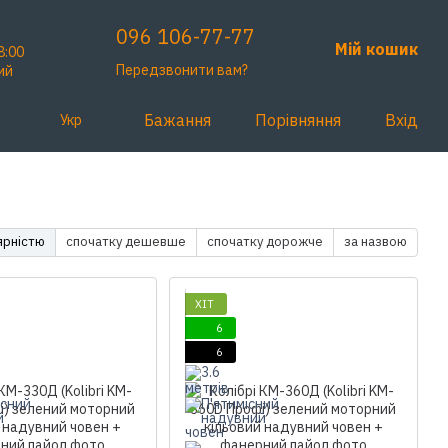
096 106-77-77
Мій кошик
8:00
Передзвонити вам?
ий
Бажання
Порівняння
Вхід
Укр
ярністю
спочатку дешевше
спочатку дорожче
за назвою
ХІТ
6
6