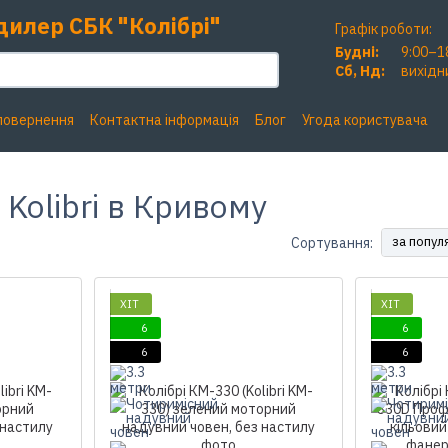
дилер СБК "Колібрі"
Графік роботи:
Будні:
9:00–1
Сб, Нд:
вихідн
 повернення
Контактна інформація
Блог
Угода користувача
Kolibri в Кривому
за попул
Сортування:
ХІТ
ХІТ
6
6
6
6