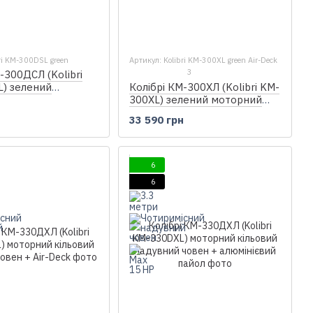
ri KM-300DSL green
Артикул: Kolibri KM-300XL green Air-Deck
3
-300ДСЛ (Kolibri
) зелений
Колібрі КМ-300ХЛ (Kolibri KM-
кільовий надувний
300XL) зелений моторний
н
анерний пайол
надувний човен + Air-Deck
33 590 грн
6
6