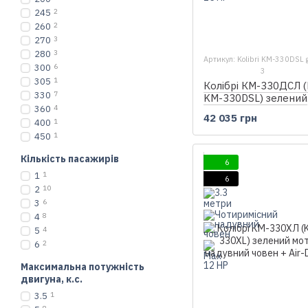
245
2
260
2
270
3
280
3
Артикул: Kolibri KM-330DSL 
300
6
3
305
1
Колібрі КМ-330ДСЛ (K
330
7
KM-330DSL) зелений
360
4
моторний кільовий 
42 035 грн
човен + фанерний п
400
1
450
1
Кількість пасажирів
6
1
1
6
2
10
3
6
4
8
5
4
6
2
Максимальна потужність
двигуна, к.с.
3.5
1