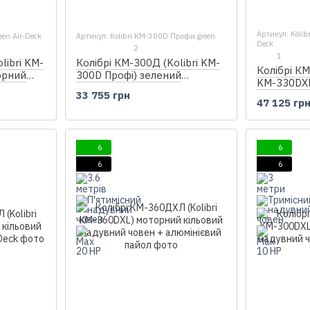
Артикул: Kolib
een Air-Deck
Артикул: Kolibri KM-300D Профи green
Deck
2
1
libri KM-
Колібрі КМ-300Д (Kolibri KM-
Колібрі КМ
орний
300D Профі) зелений
KM-330DX
r-Deck
моторний кільовий надувний
33 755 грн
кільовий 
човен + фанерний пайол
47 125 гр
Air-Deck
6
6
6
6