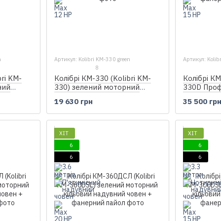
n
Артикул: Kolibri KM-330 green
Артикул: Koli
8
bri KM-
Колібрі КМ-330 (Kolibri KM-
Колібрі КМ
ний
330) зелений моторний
330D Проф
 настилу
надувний човен, без настилу
моторний 
19 630 грн
35 500 гр
човен + ф
ХІТ
ХІТ
6
6
6
6