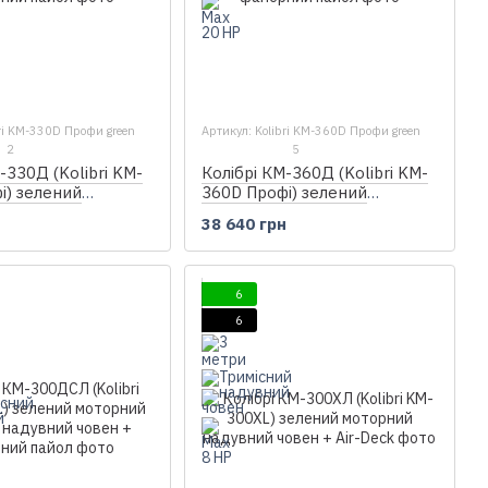
bri KM-330D Профи green
Артикул: Kolibri KM-360D Профи green
2
5
-330Д (Kolibri KM-
Колібрі КМ-360Д (Kolibri KM-
і) зелений
360D Профі) зелений
кільовий надувний
моторний кільовий надувний
н
38 640 грн
анерний пайол
човен + фанерний пайол
6
6