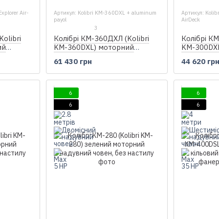
xplorer Air-
Артикул: Kolibri KM-360DXL + aluminum
Артикул: Kolib
payol
AirDeck
3
olibri
Колібрі КМ-360ДХЛ (Kolibri
Колібрі КМ
ий
KM-360DXL) моторний
KM-300DX
овен +
кільовий надувний човен +
кільовий 
61 430 грн
44 620 гр
алюмінієвий пайол
Air-Deck
6
6
6
6