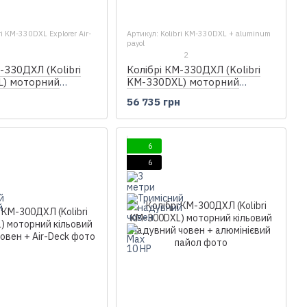
ri KM-330DXL Explorer Air-
Артикул: Kolibri KM-330DXL + aluminum
payol
2
Колібрі КМ-330ДХЛ (Kolibri
-330ДХЛ (Kolibri
KM-330DXL) моторний
L) моторний
кільовий надувний човен +
надувний човен +
56 735 грн
н
алюмінієвий пайол
6
6