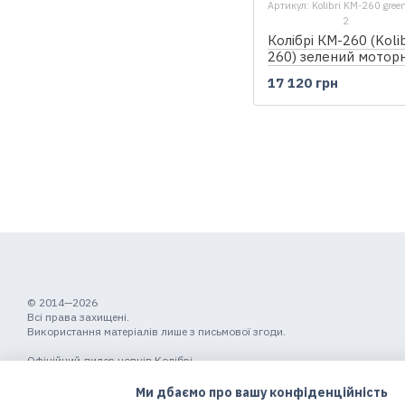
Артикул: Kolibri KM-260 gree
2
Колібрі КМ-260 (Koli
260) зелений мотор
надувний човен, без
17 120 грн
© 2014—2026
Всі права захищені.
Використання матеріалів лише з письмової згоди.
Офіційний дилер човнів Колібрі
Мобільна версія
Ми дбаємо про вашу конфіденційність