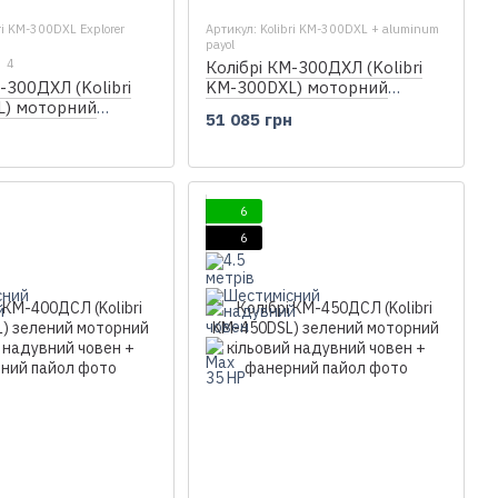
ri KM-300DXL Explorer
Артикул: Kolibri KM-300DXL + aluminum
payol
4
Колібрі КМ-300ДХЛ (Kolibri
-300ДХЛ (Kolibri
KM-300DXL) моторний
L) моторний
кільовий надувний човен +
51 085 грн
надувний човен +
алюмінієвий пайол
н
6
6