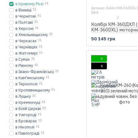
в Кривому Розі
31
Артикул: Kolibri KM-360DXL E
в Вінниці
31
Deck
в Чернігові
31
2
в Полтаві
31
Колібрі КМ-360ДХЛ (K
в Херсоні
31
KM-360DXL) моторн
в Хмельницькому
31
кільовий надувний ч
50 145 грн
Air-Deck
в Черкасах
31
в Чернівцях
31
в Житомирі
31
6
в Сумах
31
в Рівному
31
6
в Івано-Франківську
31
в Кам'янському
31
в Тернополі
31
в Кропивницькому
31
в Луцьку
31
в Кременчуці
31
в Білій Церкві
31
в Ужгороді
31
в Броварах
31
в Нікополі
31
в Павлограді
31