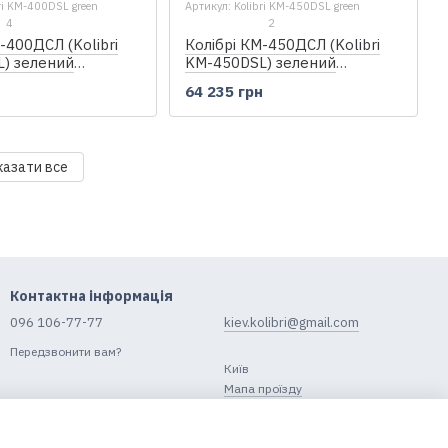
ri KM-400DSL green
Артикул: Kolibri KM-450DSL green
4
2
-400ДСЛ (Kolibri
Колібрі КМ-450ДСЛ (Kolibri
) зелений
KM-450DSL) зелений
кільовий надувний
моторний кільовий надувний
н
64 235 грн
анерний пайол
човен + фанерний пайол
казати все
Контактна інформація
096 106-77-77
kiev.kolibri@gmail.com
Передзвонити вам?
Київ
Мапа проїзду