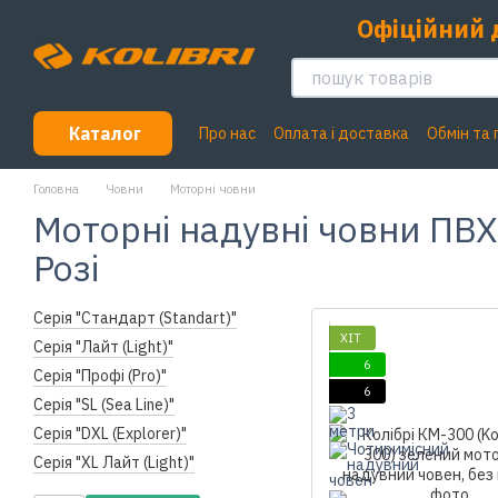
Перейти до основного контенту
Офіційний 
Каталог
Про нас
Оплата і доставка
Обмін та
Головна
Човни
Моторні човни
Моторні надувні човни ПВХ 
Розі
Серія "Стандарт (Standart)"
ХІТ
Серія "Лайт (Light)"
6
Серія "Профі (Pro)"
6
Серія "SL (Sea Line)"
Серія "DXL (Explorer)"
Серія "XL Лайт (Light)"