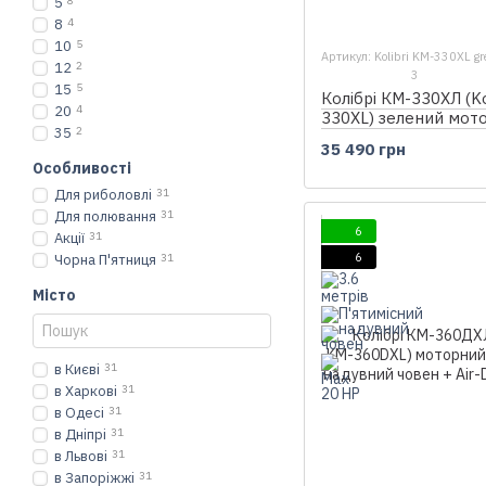
5
8
8
4
10
5
Артикул: Kolibri KM-330XL gr
12
2
3
15
5
Колібрі КМ-330ХЛ (Ko
20
4
330XL) зелений мот
35
2
надувний човен + Ai
35 490 грн
Особливості
Для риболовлі
31
Для полювання
31
6
Акції
31
6
Чорна П'ятниця
31
Місто
в Києві
31
в Харкові
31
в Одесі
31
в Дніпрі
31
в Львові
31
в Запоріжжі
31