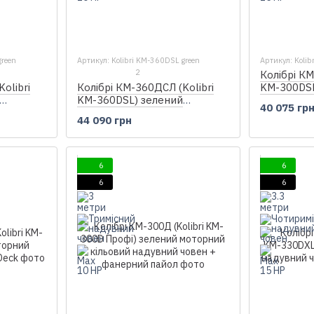
green
Артикул: Kolibri KM-360DSL green
Артикул: Kolib
2
Колібрі КМ
olibri
Колібрі КМ-360ДСЛ (Kolibri
KM-300DSL
KM-360DSL) зелений
моторний 
40 075 гр
надувний
моторний кільовий надувний
човен + ф
44 090 грн
айол
човен + фанерний пайол
6
6
6
6