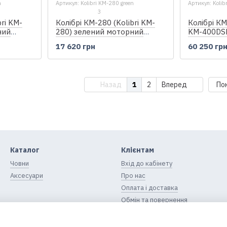
n
Артикул: Kolibri KM-280 green
Артикул: Kolib
3
bri KM-
Колібрі КМ-280 (Kolibri KM-
Колібрі КМ
ний
280) зелений моторний
KM-400DSL
 настилу
надувний човен, без настилу
моторний 
17 620 грн
60 250 гр
човен + ф
Назад
1
2
Вперед
По
Каталог
Клієнтам
Човни
Вхід до кабінету
Аксесуари
Про нас
Оплата і доставка
Обмін та повернення
Контактна інформація
Блог