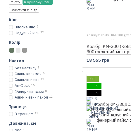
Місто:
в Кривому Розі
Очистити фільтр
Кіль
Плоске дно
9
Надувний кіль
22
Артикул: Kolibri KM-300 gree
11
Колір
Колібрі КМ-300 (Koli
300) зелений мотор
надувний човен, без
18 555 грн
Настил
Без настилу
6
Слань-килимок
6
ХІТ
Слань-книжка
12
Air-Deck
16
6
Фанерний пайол
8
6
Алюмінієвий пайол
12
Транець
З транцем
31
Довжина, см
200
1