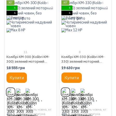
ХІТ
ХІТ
6
6
6
6
11
8
Колібрі КМ-300 (Kolibri KM-
Колібрі КМ-330 (Kolibri KM-
300) зелений моторний
330) зелений моторний
надувний човен, без настилу
надувний човен, без настилу
18 555 грн
19 630 грн
Купити
Купити
Кількість пасажирів
4
Кількість пасажирів
4
Довжина, см
300
Довжина, см
330
Вантажопідйомність човна, кг
Вантажопідйомність човна, кг
410
Потужність двигуна
480
Потужність двигуна