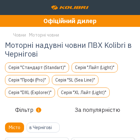
Офіційний дилер
Човни
Моторні човни
Моторні надувні човни ПВХ Kolibri в
Чернігові
Серія "Стандарт (Standart)"
Серія "Лайт (Light)"
Серія "Профі (Pro)"
Серія "SL (Sea Line)"
Серія "DXL (Explorer)"
Серія "XL Лайт (Light)"
Фільтр
За популярністю
1
Місто
в Чернігові