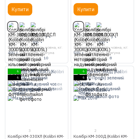
човен + фанерний пайол
Купити
Купити
Кількість пасажирів
3
Кількість пасажирів
3
Довжина, см
305
Довжина, см
300
Вантажопідйомність човна, кг
Вантажопідйомність човна, кг
400
Потужність двигуна
500
Потужність двигуна
(максимальна), к.с.
10
(максимальна), к.с.
8
6
6
6
6
3
2
Колібрі КМ-330ХЛ (Kolibri KM-
Колібрі КМ-300Д (Kolibri KM-