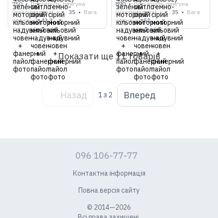
750
Потужність двигуна
890
Потужність двигуна
(максимальна), к.с.
35
Вага
(максимальна), к.с.
35
Вага
човна, кг
43.3
човна, кг
51
Показати ще 11 товарів
Назад
Вперед
1
з 2
096 106-77-77
Контактна інформація
Повна версія сайту
© 2014—2026
Всі права захищені.