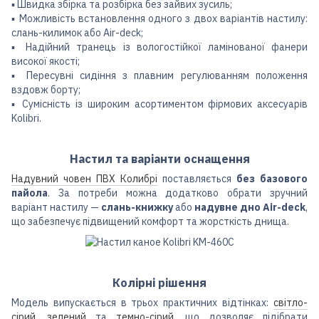
▪︎ Швидка збірка та розбірка без зайвих зусиль;
▪︎ Можливість встановлення одного з двох варіантів настилу:
слань-килимок або Air-deck;
▪︎ Надійний транець із вологостійкої ламінованої фанери
високої якості;
▪︎ Пересувні сидіння з плавним регулюванням положення
вздовж борту;
▪︎ Сумісність із широким асортиментом фірмових аксесуарів
Kolibri.
Настил та варіанти оснащення
Надувний човен ПВХ Колибрі
поставляється
без базового
пайола
. За потреби можна додатково обрати зручний
варіант настилу —
слань-книжку
або
надувне дно Air-deck
,
що забезпечує підвищений комфорт та жорсткість днища.
Колірні рішення
Модель випускається в трьох практичних відтінках:
світло-
сірий
,
зелений
та
темно-сірий
, що дозволяє підібрати