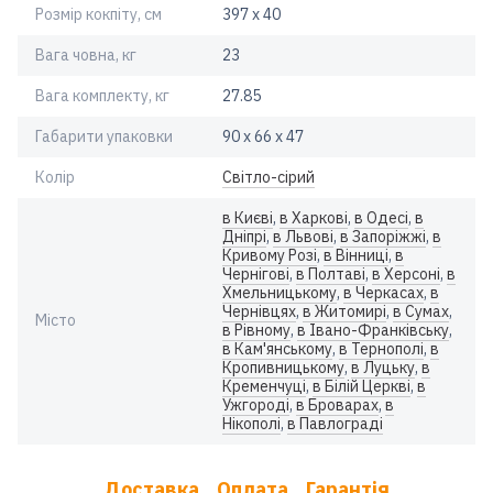
Розмір кокпіту, см
397 х 40
Вага човна, кг
23
Вага комплекту, кг
27.85
Габарити упаковки
90 х 66 х 47
Колір
Світло-сірий
в Києві
,
в Харкові
,
в Одесі
,
в
Дніпрі
,
в Львові
,
в Запоріжжі
,
в
Кривому Розі
,
в Вінниці
,
в
Чернігові
,
в Полтаві
,
в Херсоні
,
в
Хмельницькому
,
в Черкасах
,
в
Чернівцях
,
в Житомирі
,
в Сумах
,
Місто
в Рівному
,
в Івано-Франківську
,
в Кам'янському
,
в Тернополі
,
в
Кропивницькому
,
в Луцьку
,
в
Кременчуці
,
в Білій Церкві
,
в
Ужгороді
,
в Броварах
,
в
Нікополі
,
в Павлограді
Доставка
Оплата
Гарантія