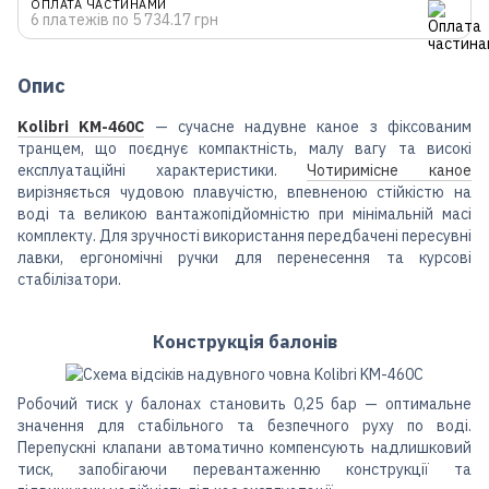
ОПЛАТА ЧАСТИНАМИ
6 платежів по 5 734.17 грн
Опис
Kolibri KM-460C
— сучасне надувне каное з фіксованим
транцем, що поєднує компактність, малу вагу та високі
експлуатаційні характеристики.
Чотиримісне каное
вирізняється чудовою плавучістю, впевненою стійкістю на
воді та великою вантажопідйомністю при мінімальній масі
комплекту. Для зручності використання передбачені пересувні
лавки, ергономічні ручки для перенесення та курсові
стабілізатори.
Конструкція балонів
Робочий тиск у балонах становить 0,25 бар — оптимальне
значення для стабільного та безпечного руху по воді.
Перепускні клапани автоматично компенсують надлишковий
тиск, запобігаючи перевантаженню конструкції та