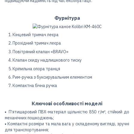
підвищуючи надійність під час експлуатації.
Фурнітура
Кінцевий тримач леєра
Прохідний тримач леєра
Повітряний клапан «BRAVO»
Клапан скиду надлишкового тиску
Кріпильна опора транця
Рим-ручка з буксирувальним елементом
Компактна бічна ручка
Ключові особливості моделі
▪︎ П’ятишаровий ПВХ-матеріал щільністю 850 г/м², стійкий до
механічних пошкоджень;
▪︎ Компактні розміри та мала вага у складеному вигляді, зручні
для транспортування;