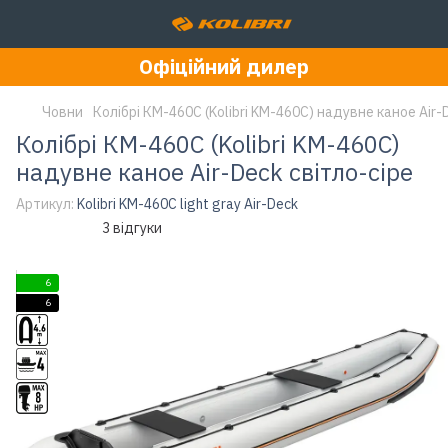
Офіційний дилер
Човни
Колібрі КМ-460С (Kolibri KM-460C) надувне каное Air-
Колібрі КМ-460С (Kolibri KM-460C)
надувне каное Air-Deck світло-сіре
Артикул:
Kolibri KM-460C light gray Air-Deck
3 відгуки
6
6