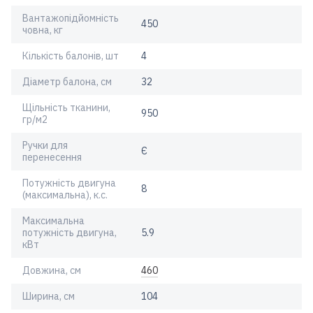
Вантажопідйомність
450
човна, кг
Кількість балонів, шт
4
Діаметр балона, см
32
Щільність тканини,
950
гр/м2
Ручки для
Є
перенесення
Потужність двигуна
8
(максимальна), к.с.
Максимальна
потужність двигуна,
5.9
кВт
Довжина, см
460
Ширина, см
104