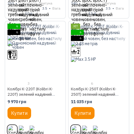
250
Потужність двигуна
340
Потужність двигуна
(максимальна), к.с.
3.5
Вага
(максимальна), к.с.
3.5
Вага
човна, кг
10.6
човна, кг
13.4
6
ХІТ
6
6
6
3
6
Колібрі К-220Т (Kolibri K-
Колібрі К-250Т (Kolibri K-
220T) зелений надувний
250T) зелений надувний
гребний човен, без настилу
гребний човен, без настилу
9 970 грн
11 035 грн
Купити
Купити