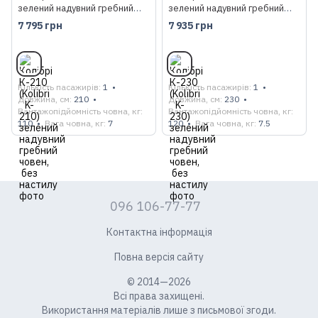
зелений надувний гребний
зелений надувний гребний
човен, без настилу
човен, без настилу
7 795 грн
7 935 грн
Кількість пасажирів
1
Кількість пасажирів
1
Довжина, см
210
Довжина, см
230
Вантажопідйомність човна, кг
Вантажопідйомність човна, кг
110
Вага човна, кг
7
120
Вага човна, кг
7.5
096 106-77-77
Контактна інформація
Повна версія сайту
© 2014—2026
Всі права захищені.
Використання матеріалів лише з письмової згоди.