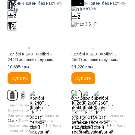
6
9
4
Колібрі К-240Т (Kolibri K-
Колібрі К-260Т (Kolibri K-
240T) зелений надувний
260T) зелений надувний
гребний човен, без настилу
гребний човен, без настилу
10 635 грн
11 220 грн
Купити
Купити
Кількість пасажирів
2
Кількість пасажирів
2
Довжина, см
240
Довжина, см
260
Вантажопідйомність човна, кг
Вантажопідйомність човна, кг
216
Потужність двигуна
220
Потужність двигуна
(максимальна), к.с.
2.5
Вага
(максимальна), к.с.
3.5
Вага
човна, кг
9.3
човна, кг
10.1