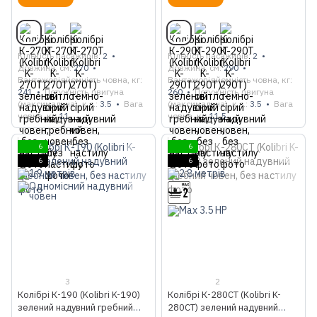
Кількість пасажирів
2
Кількість пасажирів
2
Довжина, см
270
Довжина, см
290
Вантажопідйомність човна, кг
Вантажопідйомність човна, кг
241
Потужність двигуна
260
Потужність двигуна
(максимальна), к.с.
3.5
Вага
(максимальна), к.с.
3.5
Вага
човна, кг
11
човна, кг
11.5
6
6
6
6
3
2
Колібрі К-190 (Kolibri K-190)
Колібрі К-280СТ (Kolibri K-
зелений надувний гребний
280CT) зелений надувний