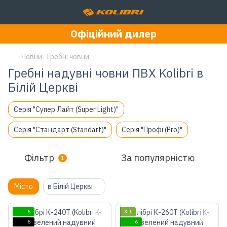
Офіційний дилер
Човни
Гребні човни
Гребні надувні човни ПВХ Kolibri в
Білій Церкві
Серія "Супер Лайт (Super Light)"
Серія "Стандарт (Standart)"
Серія "Профі (Pro)"
Фільтр
За популярністю
1
Місто
в Білій Церкві
6
ХІТ
6
6