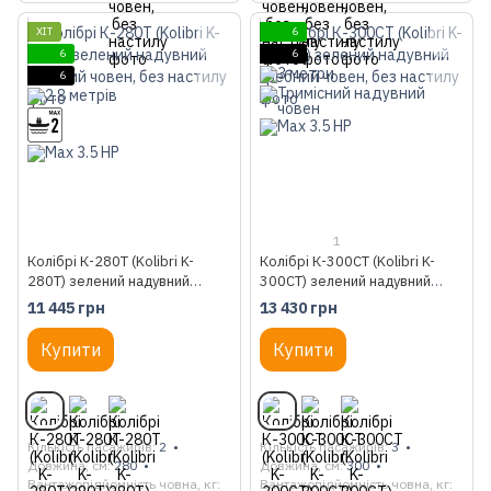
ХІТ
6
6
6
6
1
Колібрі К-280Т (Kolibri K-
Колібрі К-300СТ (Kolibri K-
280T) зелений надувний
300CT) зелений надувний
гребний човен, без настилу
гребний човен, без настилу
11 445 грн
13 430 грн
Купити
Купити
Кількість пасажирів
2
Кількість пасажирів
3
Довжина, см
280
Довжина, см
300
Вантажопідйомність човна, кг
Вантажопідйомність човна, кг