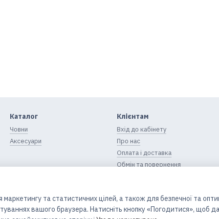
Каталог
Клієнтам
Човни
Вхід до кабінету
Аксесуари
Про нас
Оплата і доставка
Обмін та повернення
Контактна інформація
Блог
 маркетингу та статистичних цілей, а також для безпечної та опт
Угода користувача
штуваннях вашого браузера. Натисніть кнопку «Погодитися», щоб да