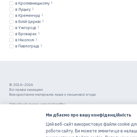
в Кропивницькому
1
в Луцьку
1
в Кременчуці
1
в Білій Церкві
1
в Ужгороді
1
в Броварах
1
в Нікополі
1
в Павлограді
1
© 2014—2026
Всі права захищені.
Використання матеріалів лише з письмової згоди.
Офіційний дилер човнів Колібрі
Мобільна версія
Ми дбаємо про вашу конфіденційність
Цей веб-сайт використовує файли cookie для
роботи сайту. Ви можете змінити це в нала
Інтернет-магазин створений з Хорошоп