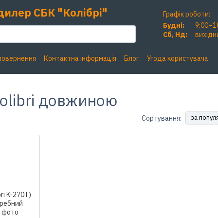
дилер СБК "Колібрі"
Графік роботи:
Будні:
9:00–1
Сб, Нд:
вихідн
 повернення
Контактна інформація
Блог
Угода користувача
olibri довжиною
за попул
Сортування: