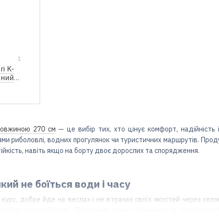
1
ri K-
вний
настилу
довжиною 270 см
— це вибір тих, хто цінує комфорт, надійність і
ями риболовлі, водних прогулянок чи туристичних маршрутів. Прод
ійкість, навіть якщо на борту двоє дорослих та спорядження.
який не боїться води і часу
 курс, добре йде на веслах і не втрачає своїх якостей через сезо
 просто розслабитись. При цьому
човен
залишається транспортаб