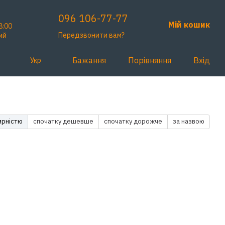
096 106-77-77
Мій кошик
8:00
Передзвонити вам?
ий
Бажання
Порівняння
Вхід
Укр
ярністю
спочатку дешевше
спочатку дорожче
за назвою