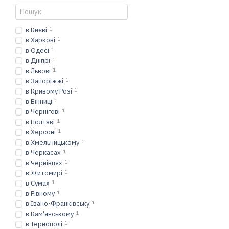
в Києві
1
в Харкові
1
в Одесі
1
в Дніпрі
1
в Львові
1
в Запоріжжі
1
в Кривому Розі
1
в Вінниці
1
в Чернігові
1
в Полтаві
1
в Херсоні
1
в Хмельницькому
1
в Черкасах
1
в Чернівцях
1
в Житомирі
1
в Сумах
1
в Рівному
1
в Івано-Франківську
1
в Кам'янському
1
в Тернополі
1