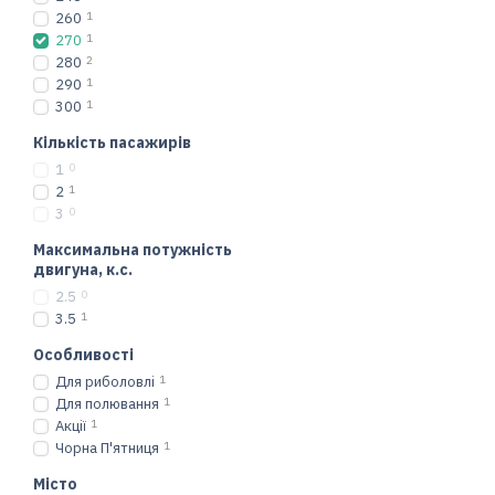
потребує зайвих зусиль п
260
1
270
1
280
2
Перевірено риба
290
1
300
1
Купити човен Колібрі д
Ріг
,
Чернігів
,
Полтава
,
Хе
Кількість пасажирів
1
0
Вибирайте перевірене — і
2
1
3
0
Максимальна потужність
двигуна, к.с.
2.5
0
3.5
1
Особливості
Для риболовлі
1
Для полювання
1
Акції
1
Чорна П'ятниця
1
Місто