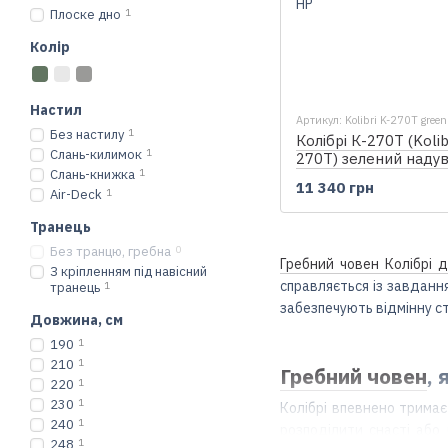
Плоске дно
1
Колір
Настил
Артикул: Kolibri K-270T green
Без настилу
1
Колібрі К-270Т (Kolib
Слань-килимок
1
270T) зелений наду
Слань-книжка
1
гребний човен, без 
11 340 грн
Air-Deck
1
Транець
Без транцю, гребна
0
Гребний човен Колібрі 
З кріпленням під навісний
справляється із завданн
транець
1
забезпечують відмінну ст
Довжина, см
190
1
210
1
Гребний човен
, 
220
1
230
1
Колібрі впевнено тримає
240
1
розподілити снасті або
248
1