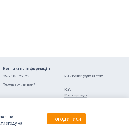
Контактна інформація
096 106-77-77
kiev.kolibri@gmail.com
Передзвонити вам?
Київ
Мапа проїзду
имальної
Погодитися
ти згоду на