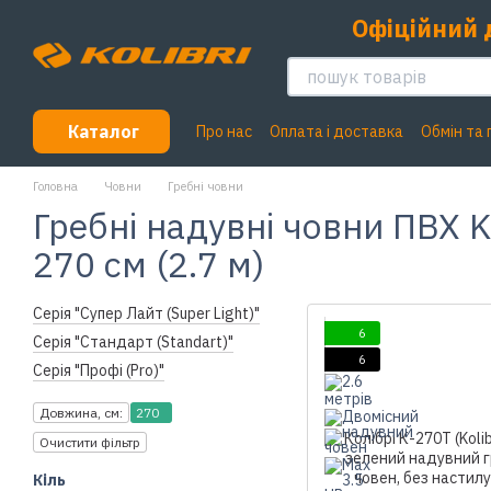
Перейти до основного контенту
Офіційний 
Каталог
Про нас
Оплата і доставка
Обмін та
Головна
Човни
Гребні човни
Гребні надувні човни ПВХ K
270 см (2.7 м)
Серія "Супер Лайт (Super Light)"
6
Серія "Стандарт (Standart)"
6
Серія "Профі (Pro)"
Довжина, см:
270
Очистити фільтр
Кіль