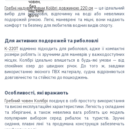
Гребні надувні човни Kolibri довжиною 220 см
— це ідеальний
вибір для риболовлі, відпочинку на воді або невеликих
подорожей річкою. Легкі, маневрені та міцні, вони надають
комфорт та безпеку для любителів водних видів спорту.
Для активних подорожей та риболовлі
К-220Т
відмінно підходить для риболовлі, адже її компактні
розміри роблять їх зручними для маневрів у важкодоступних
місцях. Колібрі ідеально впишеться в будь-які умови — від
спокійних озер до швидких річок. До того ж, завдяки
використанню якісного ПВХ матеріалу, судна відрізняються
довговічністю та стійкістю до пошкоджень.
Особливості, які вражають
Гребний човен Колібрі
поєднує в собі простоту використання
та високі експлуатаційні характеристики. Легкість у складанні
та зберіганні, а також невелика вага роблять цю модель
популярним вибором серед рибалок та туристів. Зручні
сидіння, плавні лінії та продумана конструкція забезпечать