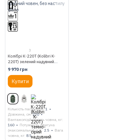
3
Колібрі К-220Т (Kolibri K-
220T) зелений надувний
гребний човен, без настилу
9 970 грн
Купити
Кількість пасажирів
1
Довжина, см
220
Вантажопідйомність човна, кг
160
Потужність двигуна
(максимальна), к.с.
2.5
Вага
човна, кг
8.5