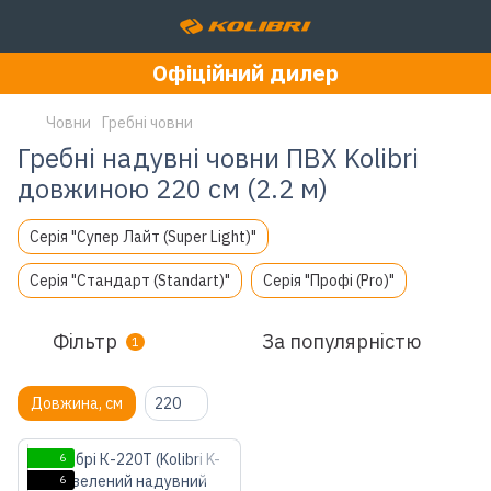
Офіційний дилер
Човни
Гребні човни
Гребні надувні човни ПВХ Kolibri
довжиною 220 см (2.2 м)
Серія "Супер Лайт (Super Light)"
Серія "Стандарт (Standart)"
Серія "Профі (Pro)"
Фільтр
За популярністю
1
Довжина, см
220
6
6