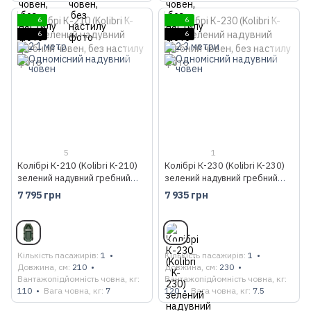
6
6
6
6
5
1
Колібрі К-210 (Kolibri K-210)
Колібрі К-230 (Kolibri K-230)
зелений надувний гребний
зелений надувний гребний
човен, без настилу
човен, без настилу
7 795 грн
7 935 грн
Кількість пасажирів
1
Кількість пасажирів
1
Довжина, см
210
Довжина, см
230
Вантажопідйомність човна, кг
Вантажопідйомність човна, кг
110
Вага човна, кг
7
120
Вага човна, кг
7.5