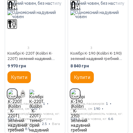
3
3
Колібрі К-220Т (Kolibri K-
Колібрі К-190 (Kolibri K-190)
220T) зелений надувний
зелений надувний гребний
гребний човен, без настилу
човен, без настилу
9 970 грн
8 840 грн
Купити
Купити
Кількість пасажирів
1
Кількість пасажирів
1
Довжина, см
220
Довжина, см
190
Вантажопідйомність човна, кг
Вантажопідйомність човна, кг
160
Потужність двигуна
100
Вага човна, кг
6.6
(максимальна), к.с.
2.5
Вага
човна, кг
8.5