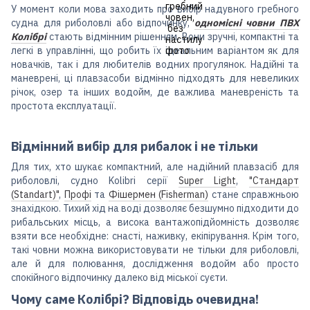
У момент коли мова заходить про вибір надувного гребного
судна для риболовлі або відпочинку,
одномісні човни ПВХ
Колібрі
стають відмінним рішенням. Вони зручні, компактні та
легкі в управлінні, що робить їх ідеальним варіантом як для
новачків, так і для любителів водних прогулянок. Надійні та
маневрені, ці плавзасоби відмінно підходять для невеликих
річок, озер та інших водойм, де важлива маневреність та
простота експлуатації.
Відмінний вибір для рибалок і не тільки
Для тих, хто шукає компактний, але надійний плавзасіб для
риболовлі, судно Kolibri серії
Super Light
,
"Стандарт
(Standart)"
,
Профі
та
Фішермен (Fisherman)
стане справжньою
знахідкою. Тихий хід на воді дозволяє безшумно підходити до
рибальських місць, а висока вантажопідйомність дозволяє
взяти все необхідне: снасті, наживку, екіпірування. Крім того,
такі човни можна використовувати не тільки для риболовлі,
але й для полювання, дослідження водойм або просто
спокійного відпочинку далеко від міської суєти.
Чому саме Колібрі? Відповідь очевидна!