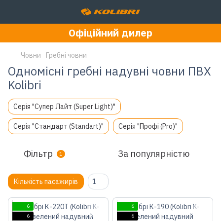
Офіційний дилер
Човни
Гребні човни
Одномісні гребні надувні човни ПВХ
Kolibri
Серія "Супер Лайт (Super Light)"
Серія "Стандарт (Standart)"
Серія "Профі (Pro)"
Фільтр
За популярністю
1
Кількість пасажирів
1
6
6
6
6