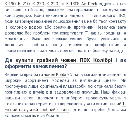
K-190
,
К-210
,
К-230
,
К-220Т
и
K-180F Air-Deck
відрізняються
високою стійкістю, якісними матеріалами і продуманою
конструкцією. Вони виконані з міцного п'ятишарового ПВХ,
який витримує механічні пошкодження та не боїться контакту
із солоною водою або сонячним промінням. Невелика вага
дозволяє без проблем транспортувати її навіть поодинці, а
складання займає лише кілька хвилин. Зручні уключини та
легкі весла роблять процес веслування комфортним, а
герметичні шви гарантують довговічність та безпеку на воді.
Де
купити гребний човен ПВХ Колібрі
і як
оформити замовлення?
Вирішили придбати
човен Kolibri
? У нас у магазині ви знайдете
широкий асортимент моделей за вигідними цінами. Ми
пропонуємо лише оригінальні плавзасоби, які отримали безліч
позитивних відгуків від задоволених покупців. Наші фахівці
завжди готові допомогти з вибором, проконсультувати з
технічних характеристик та порекомендувати оптимальний
1-
місний надувний гребний човен
під ваші потреби. Доставка
здійснюється по всій Україні.